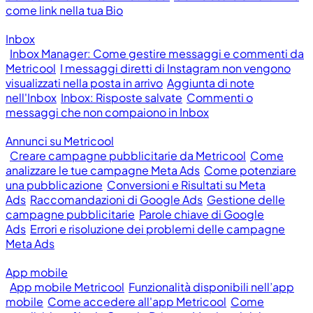
come link nella tua Bio
Inbox
Inbox Manager: Come gestire messaggi e commenti da
Metricool
I messaggi diretti di Instagram non vengono
visualizzati nella posta in arrivo
Aggiunta di note
nell'Inbox
Inbox: Risposte salvate
Commenti o
messaggi che non compaiono in Inbox
Annunci su Metricool
Creare campagne pubblicitarie da Metricool
Come
analizzare le tue campagne Meta Ads
Come potenziare
una pubblicazione
Conversioni e Risultati su Meta
Ads
Raccomandazioni di Google Ads
Gestione delle
campagne pubblicitarie
Parole chiave di Google
Ads
Errori e risoluzione dei problemi delle campagne
Meta Ads
App mobile
App mobile Metricool
Funzionalità disponibili nell’app
mobile
Come accedere all'app Metricool
Come