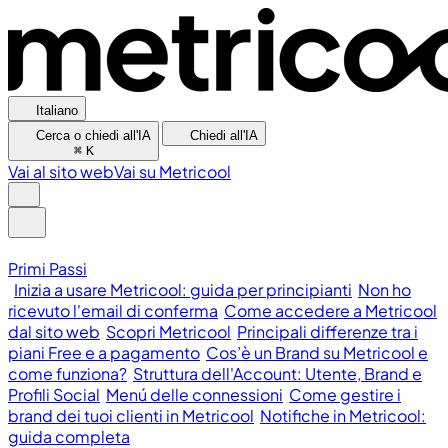
Italiano
Cerca o chiedi all'IA
Chiedi all'IA
⌘
K
Vai al sito web
Vai su Metricool
Primi Passi
Inizia a usare Metricool: guida per principianti
Non ho
ricevuto l'email di conferma
Come accedere a Metricool
dal sito web
Scopri Metricool
Principali differenze tra i
piani Free e a pagamento
Cos’è un Brand su Metricool e
come funziona?
Struttura dell'Account: Utente, Brand e
Profili Social
Menú delle connessioni
Come gestire i
brand dei tuoi clienti in Metricool
Notifiche in Metricool:
guida completa