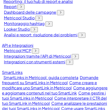
Reporting: il tuo hub di report e analisi
Report
Dashboard delle campagne
Metricool Studio
Monitoraggio hashtag
Looker Studio
Analisi e report: risoluzione dei problemi
API e Integrazioni
Metricool MCP
Integrazioni tramite l'API di Metricool
Integrazioni con strumenti esterni
SmartLinks
SmartLinks in Metricool: guida completa
Domande
frequenti su SmartLinks in Metricool
Come creare e
modificare uno SmartLink in Metricool
Come aggiungere
e aggiornare contenuti nel tuo SmartLink
Come gestire i
tuoi SmartLinks in Metricool
Come interpretare il CTR del
tuo SmartLink in Metricool
Come analizzare le prestazioni
dei tuoi SmartLinks in Metricool
Come usare SmartLinks