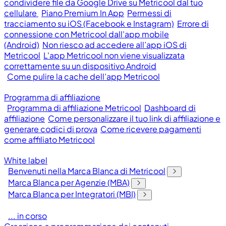
condividere file da Google Drive su Metricool dal tuo
cellulare
Piano Premium In App
Permessi di
tracciamento su iOS (Facebook e Instagram)
Errore di
connessione con Metricool dall'app mobile
(Android)
Non riesco ad accedere all’app iOS di
Metricool
L'app Metricool non viene visualizzata
correttamente su un dispositivo Android
Come pulire la cache dell’app Metricool
Programma di affiliazione
Programma di affiliazione Metricool
Dashboard di
affiliazione
Come personalizzare il tuo link di affiliazione e
generare codici di prova
Come ricevere pagamenti
come affiliato Metricool
White label
Benvenuti nella Marca Blanca di Metricool
Marca Blanca per Agenzie (MBA)
Marca Blanca per Integratori (MBI)
... in corso