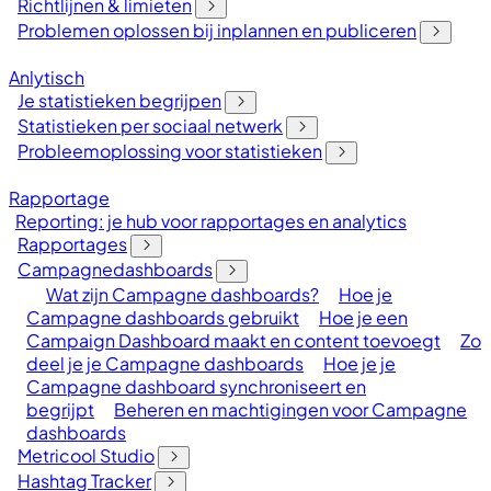
Richtlijnen & limieten
Problemen oplossen bij inplannen en publiceren
Anlytisch
Je statistieken begrijpen
Statistieken per sociaal netwerk
Probleemoplossing voor statistieken
Rapportage
Reporting: je hub voor rapportages en analytics
Rapportages
Campagnedashboards
Wat zijn Campagne dashboards?
Hoe je
Campagne dashboards gebruikt
Hoe je een
Campaign Dashboard maakt en content toevoegt
Zo
deel je je Campagne dashboards
Hoe je je
Campagne dashboard synchroniseert en
begrijpt
Beheren en machtigingen voor Campagne
dashboards
Metricool Studio
Hashtag Tracker