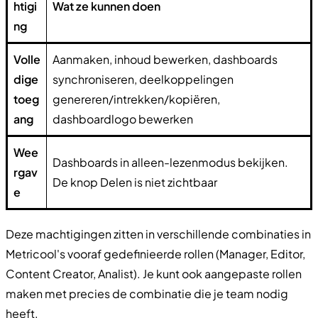
htigi
Wat ze kunnen doen
ng
Volle
Aanmaken, inhoud bewerken, dashboards
dige
synchroniseren, deelkoppelingen
toeg
genereren/intrekken/kopiëren,
ang
dashboardlogo bewerken
Wee
Dashboards in alleen-lezenmodus bekijken.
rgav
De knop Delen is niet zichtbaar
e
Deze machtigingen zitten in verschillende combinaties in
Metricool's vooraf gedefinieerde rollen (Manager, Editor,
Content Creator, Analist). Je kunt ook aangepaste rollen
maken met precies de combinatie die je team nodig
heeft.