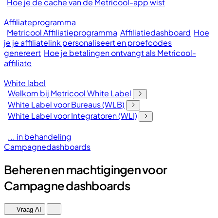
Hoe je de cache van de Metricool-app wist
Affiliateprogramma
Metricool Affiliatieprogramma
Affiliatiedashboard
Hoe
je je affiliatelink personaliseert en proefcodes
genereert
Hoe je betalingen ontvangt als Metricool-
affiliate
White label
Welkom bij Metricool White Label
White Label voor Bureaus (WLB)
White Label voor Integratoren (WLI)
... in behandeling
Campagnedashboards
Beheren en machtigingen voor
Campagne dashboards
Vraag AI