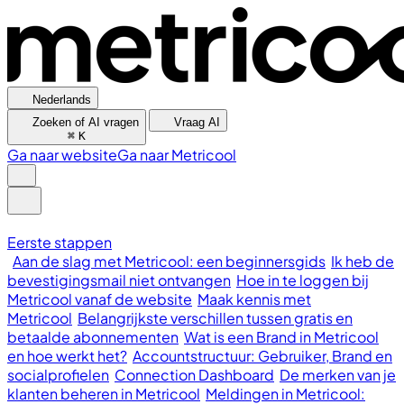
Nederlands
Zoeken of AI vragen
Vraag AI
⌘
K
Ga naar website
Ga naar Metricool
Eerste stappen
Aan de slag met Metricool: een beginnersgids
Ik heb de
bevestigingsmail niet ontvangen
Hoe in te loggen bij
Metricool vanaf de website
Maak kennis met
Metricool
Belangrijkste verschillen tussen gratis en
betaalde abonnementen
Wat is een Brand in Metricool
en hoe werkt het?
Accountstructuur: Gebruiker, Brand en
socialprofielen
Connection Dashboard
De merken van je
klanten beheren in Metricool
Meldingen in Metricool: