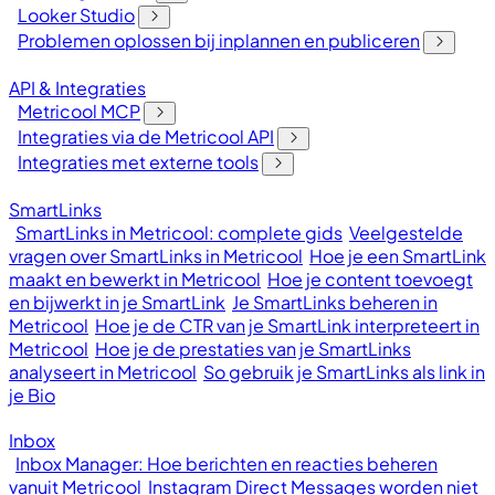
Looker Studio
Problemen oplossen bij inplannen en publiceren
API & Integraties
Metricool MCP
Integraties via de Metricool API
Integraties met externe tools
SmartLinks
SmartLinks in Metricool: complete gids
Veelgestelde
vragen over SmartLinks in Metricool
Hoe je een SmartLink
maakt en bewerkt in Metricool
Hoe je content toevoegt
en bijwerkt in je SmartLink
Je SmartLinks beheren in
Metricool
Hoe je de CTR van je SmartLink interpreteert in
Metricool
Hoe je de prestaties van je SmartLinks
analyseert in Metricool
So gebruik je SmartLinks als link in
je Bio
Inbox
Inbox Manager: Hoe berichten en reacties beheren
vanuit Metricool
Instagram Direct Messages worden niet