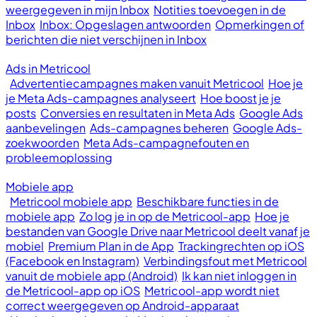
weergegeven in mijn Inbox
Notities toevoegen in de
Inbox
Inbox: Opgeslagen antwoorden
Opmerkingen of
berichten die niet verschijnen in Inbox
Ads in Metricool
Advertentiecampagnes maken vanuit Metricool
Hoe je
je Meta Ads-campagnes analyseert
Hoe boost je je
posts
Conversies en resultaten in Meta Ads
Google Ads
aanbevelingen
Ads-campagnes beheren
Google Ads-
zoekwoorden
Meta Ads-campagnefouten en
probleemoplossing
Mobiele app
Metricool mobiele app
Beschikbare functies in de
mobiele app
Zo log je in op de Metricool-app
Hoe je
bestanden van Google Drive naar Metricool deelt vanaf je
mobiel
Premium Plan in de App
Trackingrechten op iOS
(Facebook en Instagram)
Verbindingsfout met Metricool
vanuit de mobiele app (Android)
Ik kan niet inloggen in
de Metricool-app op iOS
Metricool-app wordt niet
correct weergegeven op Android-apparaat