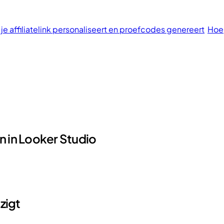
 je affiliatelink personaliseert en proefcodes genereert
Hoe 
 in Looker Studio
zigt