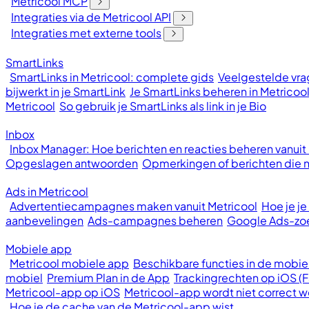
Metricool MCP
Integraties via de Metricool API
Integraties met externe tools
SmartLinks
SmartLinks in Metricool: complete gids
Veelgestelde vrag
bijwerkt in je SmartLink
Je SmartLinks beheren in Metricoo
Metricool
So gebruik je SmartLinks als link in je Bio
Inbox
Inbox Manager: Hoe berichten en reacties beheren vanuit
Opgeslagen antwoorden
Opmerkingen of berichten die ni
Ads in Metricool
Advertentiecampagnes maken vanuit Metricool
Hoe je j
aanbevelingen
Ads-campagnes beheren
Google Ads-z
Mobiele app
Metricool mobiele app
Beschikbare functies in de mobie
mobiel
Premium Plan in de App
Trackingrechten op iOS (
Metricool-app op iOS
Metricool-app wordt niet correct
Hoe je de cache van de Metricool-app wist