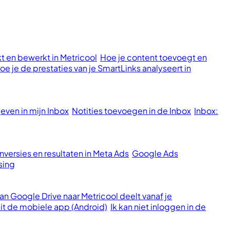
t en bewerkt in Metricool
Hoe je content toevoegt en
oe je de prestaties van je SmartLinks analyseert in
ven in mijn Inbox
Notities toevoegen in de Inbox
Inbox:
versies en resultaten in Meta Ads
Google Ads
sing
n Google Drive naar Metricool deelt vanaf je
it de mobiele app (Android)
Ik kan niet inloggen in de