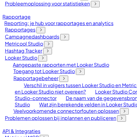
Probleemoplossing voor statistieken
Rapportage
Reporting: je hub voor rapportages en analytics
Rapportages
Campagnedashboards
Metricool Studio
Hashtag Tracker
Looker Studio
Aangepaste rapporten met Looker Studio
Toegang tot Looker Studio
Rapportagebeheer
Verschil in volgers tussen Looker Studio en Metri
en Looker Studio niet overeen?
Looker Studio Co
Studio-connector
De naam van de gegevensbron 
Studio
Wat zijn berekende velden in Looker Studi
Veelvoorkomende connectorfouten oplossen
Problemen oplossen bij inplannen en publiceren
API & Integraties