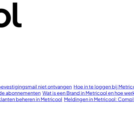
bevestigingsmail niet ontvangen
Hoe in te loggen bij Metri
aalde abonnementen
Wat is een Brand in Metricool en hoe wer
klanten beheren in Metricool
Meldingen in Metricool: Compl