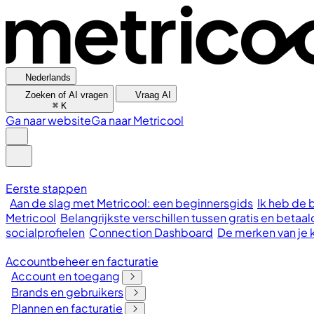
Nederlands
Zoeken of AI vragen
Vraag AI
⌘
K
Ga naar website
Ga naar Metricool
Eerste stappen
Aan de slag met Metricool: een beginnersgids
Ik heb de 
Metricool
Belangrijkste verschillen tussen gratis en bet
socialprofielen
Connection Dashboard
De merken van je 
Accountbeheer en facturatie
Account en toegang
Brands en gebruikers
Plannen en facturatie