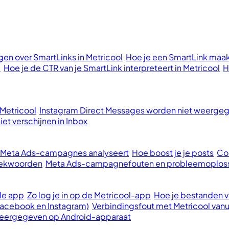
en over SmartLinks in Metricool
Hoe je een SmartLink maak
l
Hoe je de CTR van je SmartLink interpreteert in Metricool
H
 Metricool
Instagram Direct Messages worden niet weergege
et verschijnen in Inbox
e Meta Ads-campagnes analyseert
Hoe boost je je posts
Con
oekwoorden
Meta Ads-campagnefouten en probleemoplos
le app
Zo log je in op de Metricool-app
Hoe je bestanden va
Facebook en Instagram)
Verbindingsfout met Metricool vanu
 weergegeven op Android-apparaat