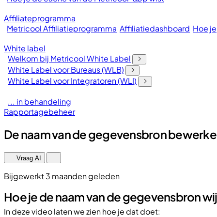
Affiliateprogramma
Metricool Affiliatieprogramma
Affiliatiedashboard
Hoe je
White label
Welkom bij Metricool White Label
White Label voor Bureaus (WLB)
White Label voor Integratoren (WLI)
... in behandeling
Rapportagebeheer
De naam van de gegevensbron bewerken
Vraag AI
Bijgewerkt 3 maanden geleden
Hoe je de naam van de gegevensbron wij
In deze video laten we zien hoe je dat doet: