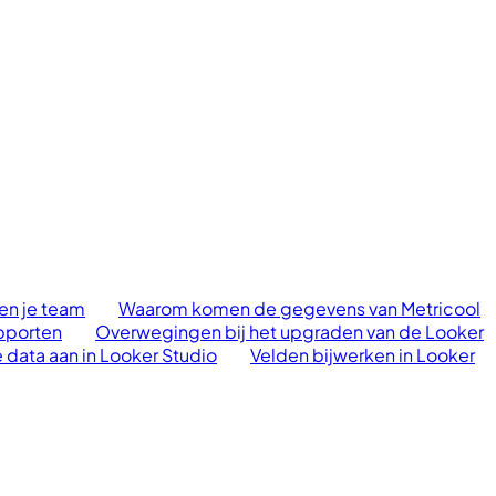
 en je team
Waarom komen de gegevens van Metricool
apporten
Overwegingen bij het upgraden van de Looker
e data aan in Looker Studio
Velden bijwerken in Looker