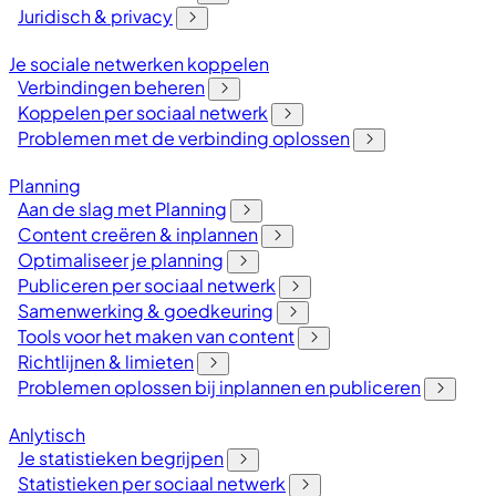
Juridisch & privacy
Je sociale netwerken koppelen
Verbindingen beheren
Koppelen per sociaal netwerk
Problemen met de verbinding oplossen
Planning
Aan de slag met Planning
Content creëren & inplannen
Optimaliseer je planning
Publiceren per sociaal netwerk
Samenwerking & goedkeuring
Tools voor het maken van content
Richtlijnen & limieten
Problemen oplossen bij inplannen en publiceren
Anlytisch
Je statistieken begrijpen
Statistieken per sociaal netwerk