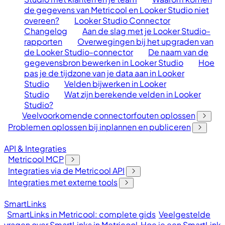
de gegevens van Metricool en Looker Studio niet
overeen?
Looker Studio Connector
Changelog
Aan de slag met je Looker Studio-
rapporten
Overwegingen bij het upgraden van
de Looker Studio-connector
De naam van de
gegevensbron bewerken in Looker Studio
Hoe
pas je de tijdzone van je data aan in Looker
Studio
Velden bijwerken in Looker
Studio
Wat zijn berekende velden in Looker
Studio?
Veelvoorkomende connectorfouten oplossen
Problemen oplossen bij inplannen en publiceren
API & Integraties
Metricool MCP
Integraties via de Metricool API
Integraties met externe tools
SmartLinks
SmartLinks in Metricool: complete gids
Veelgestelde
vragen over SmartLinks in Metricool
Hoe je een SmartLink