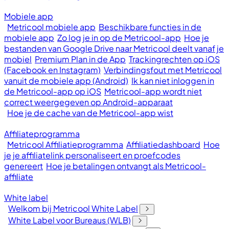
Mobiele app
Metricool mobiele app
Beschikbare functies in de
mobiele app
Zo log je in op de Metricool-app
Hoe je
bestanden van Google Drive naar Metricool deelt vanaf je
mobiel
Premium Plan in de App
Trackingrechten op iOS
(Facebook en Instagram)
Verbindingsfout met Metricool
vanuit de mobiele app (Android)
Ik kan niet inloggen in
de Metricool-app op iOS
Metricool-app wordt niet
correct weergegeven op Android-apparaat
Hoe je de cache van de Metricool-app wist
Affiliateprogramma
Metricool Affiliatieprogramma
Affiliatiedashboard
Hoe
je je affiliatelink personaliseert en proefcodes
genereert
Hoe je betalingen ontvangt als Metricool-
affiliate
White label
Welkom bij Metricool White Label
White Label voor Bureaus (WLB)