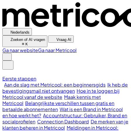
Nederlands
Zoeken of AI vragen
Vraag AI
⌘
K
Ga naar website
Ga naar Metricool
Eerste stappen
Aan de slag met Metricool: een beginnersgids
Ik heb de
bevestigingsmail niet ontvangen
Hoe in te loggen bij
Metricool vanaf de website
Maak kennis met
Metricool
Belangrijkste verschillen tussen gratis en
betaalde abonnementen
Wat is een Brand in Metricool
en hoe werkt het?
Accountstructuur: Gebruiker, Brand en
socialprofielen
Connection Dashboard
De merken van je
klanten beheren in Metricool
Meldingen in Metricool: