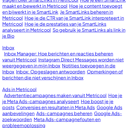
maakt en bewerkt in Metricool
Hoe je content toevoegt
en bijwerkt in je SmartLink
Je SmartLinks beheren in
Metricool
Hoe je de CTR van je SmartLink interpreteert in
Metricool
Hoe je de prestaties van je SmartLinks
analyseert in Metricool
So gebruik je SmartLinks als link in
je Bio
Inbox
Inbox Manager: Hoe berichten en reacties beheren
vanuit Metricool
Instagram Direct Messages worden niet
weergegeven in mijn Inbox
Notities toevoegen in de
Inbox
Inbox: Opgeslagen antwoorden
Opmerkingen of
berichten die niet verschijnen in Inbox
Ads in Metricool
Advertentiecampagnes maken vanuit Metricool
Hoe je
je Meta Ads-campagnes analyseert
Hoe boost je je
posts
Conversies en resultaten in Meta Ads
Google Ads
aanbevelingen
Ads-campagnes beheren
Google Ads-
zoekwoorden
Meta Ads-campagnefouten en
probleemoplossing