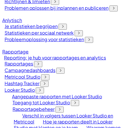
Richtlijnen & limieten
Problemen oplossen bij inplannen en publiceren
Anlytisch
Je statistieken begrijpen
Statistieken per sociaal netwerk
Probleemoplossing voor statistieken
Rapportage
Reporting: je hub voor rapportages en analytics
Rapportages
Campagnedashboards
Metricool Studio
Hashtag Tracker
Looker Studio
Aangepaste rapporten met Looker Studio
Toegang tot Looker Studio
Rapportagebeheer
Verschil in volgers tussen Looker Studio en
Metricool
Hoe je rapporten deelt in Looker
Studio met klanten en je team
Waarom komen