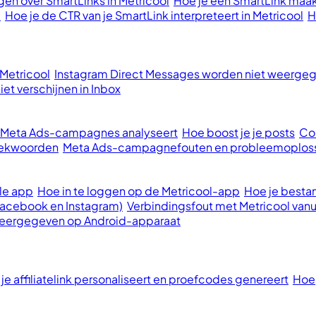
en over SmartLinks in Metricool
Hoe je een SmartLink maak
l
Hoe je de CTR van je SmartLink interpreteert in Metricool
H
 Metricool
Instagram Direct Messages worden niet weergege
et verschijnen in Inbox
e Meta Ads-campagnes analyseert
Hoe boost je je posts
Con
oekwoorden
Meta Ads-campagnefouten en probleemoplos
le app
Hoe in te loggen op de Metricool-app
Hoe je bestan
Facebook en Instagram)
Verbindingsfout met Metricool vanu
 weergegeven op Android-apparaat
 je affiliatelink personaliseert en proefcodes genereert
Hoe 