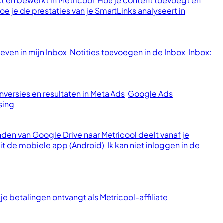
t en bewerkt in Metricool
Hoe je content toevoegt en
oe je de prestaties van je SmartLinks analyseert in
ven in mijn Inbox
Notities toevoegen in de Inbox
Inbox:
versies en resultaten in Meta Ads
Google Ads
sing
den van Google Drive naar Metricool deelt vanaf je
it de mobiele app (Android)
Ik kan niet inloggen in de
je betalingen ontvangt als Metricool-affiliate