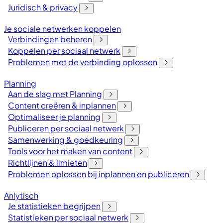
Juridisch & privacy
Je sociale netwerken koppelen
Verbindingen beheren
Koppelen per sociaal netwerk
Problemen met de verbinding oplossen
Planning
Aan de slag met Planning
Content creëren & inplannen
Optimaliseer je planning
Publiceren per sociaal netwerk
Samenwerking & goedkeuring
Tools voor het maken van content
Richtlijnen & limieten
Problemen oplossen bij inplannen en publiceren
Anlytisch
Je statistieken begrijpen
Statistieken per sociaal netwerk