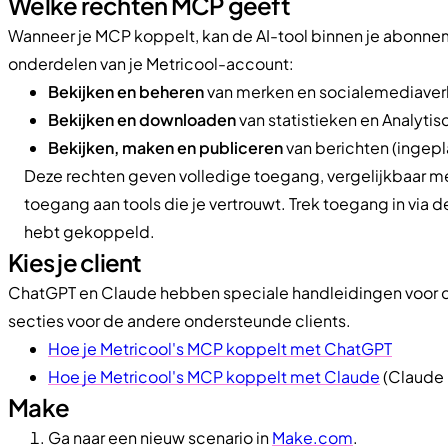
Welke rechten MCP geeft
Wanneer je MCP koppelt, kan de AI-tool binnen je abonne
onderdelen van je Metricool-account:
Bekijken en beheren
van merken en socialemediave
Bekijken en downloaden
van statistieken en Analytis
Bekijken, maken en publiceren
van berichten (ingepl
Deze rechten geven volledige toegang, vergelijkbaar me
toegang aan tools die je vertrouwt. Trek toegang in via de
hebt gekoppeld.
Kies je client
ChatGPT en Claude hebben speciale handleidingen voor d
secties voor de andere ondersteunde clients.
Hoe je Metricool's MCP koppelt met ChatGPT
Hoe je Metricool's MCP koppelt met Claude
(Claude
Make
Ga naar een nieuw scenario in
Make.com
.