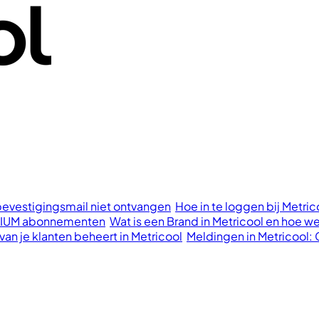
bevestigingsmail niet ontvangen
Hoe in te loggen bij Metri
REMIUM abonnementen
Wat is een Brand in Metricool en hoe we
an je klanten beheert in Metricool
Meldingen in Metricool: