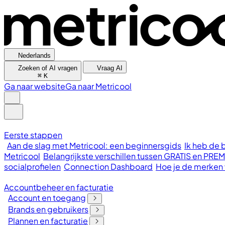
Nederlands
Zoeken of AI vragen
Vraag AI
⌘
K
Ga naar website
Ga naar Metricool
Eerste stappen
Aan de slag met Metricool: een beginnersgids
Ik heb de 
Metricool
Belangrijkste verschillen tussen GRATIS en P
socialprofielen
Connection Dashboard
Hoe je de merken v
Accountbeheer en facturatie
Account en toegang
Brands en gebruikers
Plannen en facturatie