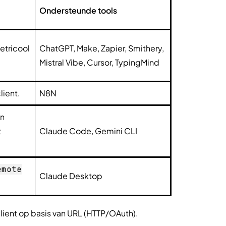
Ondersteunde tools
etricool
ChatGPT, Make, Zapier, Smithery,
Mistral Vibe, Cursor, TypingMind
lient.
N8N
en
t
Claude Code, Gemini CLI
emote
Claude Desktop
client op basis van URL (HTTP/OAuth).