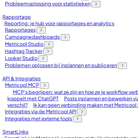
Probleemoplossing voor statistieken
Rapportage
Reporting: je hub voor rapportages en analytics
Rapportages
Campagnedashboards
Metricool Studio
Hashtag Tracker
Looker Studio
Problemen oplossen bij inplannen en publiceren
API & Integraties
Metricool MCP
MCP’s begrijpen: wat ze zijn en hoe ze je workflow ve
koppelt met ChatGPT
Posts inplannen en bewerken vi
verschil?
Ik kan geen verbinding maken met Metricoo
Integraties via de Metricool API
Integraties met externe tools
SmartLinks