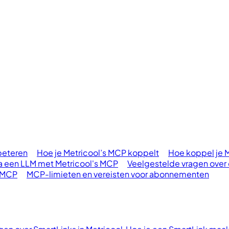
rbeteren
Hoe je Metricool’s MCP koppelt
Hoe koppel je 
a een LLM met Metricool's MCP
Veelgestelde vragen over
l MCP
MCP-limieten en vereisten voor abonnementen