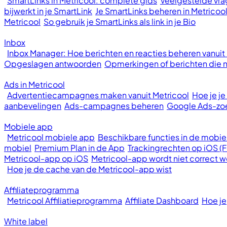
SmartLinks in Metricool: complete gids
Veelgestelde vrag
bijwerkt in je SmartLink
Je SmartLinks beheren in Metricoo
Metricool
So gebruik je SmartLinks als link in je Bio
Inbox
Inbox Manager: Hoe berichten en reacties beheren vanuit
Opgeslagen antwoorden
Opmerkingen of berichten die ni
Ads in Metricool
Advertentiecampagnes maken vanuit Metricool
Hoe je j
aanbevelingen
Ads-campagnes beheren
Google Ads-z
Mobiele app
Metricool mobiele app
Beschikbare functies in de mobie
mobiel
Premium Plan in de App
Trackingrechten op iOS (
Metricool-app op iOS
Metricool-app wordt niet correct
Hoe je de cache van de Metricool-app wist
Affiliateprogramma
Metricool Affiliatieprogramma
Affiliate Dashboard
Hoe je
White label