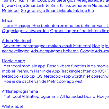
SmartLinks in Metricool: complete gids
Veelgestelde vrag
bijwerkt in je SmartLink
Je SmartLinks beheren in Metricoo
Metricool
So gebruik je SmartLinks als link in je Bio
Inbox
Inbox Manager: Hoe berichten en reacties beheren vanuit
Opgeslagen antwoorden
Opmerkingen of berichten die ni
Ads in Metricool
Advertentiecampagnes maken vanuit Metricool
Hoe je j
aanbevelingen
Ads-campagnes beheren
Google Ads-z
Mobiele app
Metricool mobiele app
Beschikbare functies in de mobie
mobiel
Premium Plan in de App
Trackingrechten op iOS (
Metricool-app op iOS
Metricool-app wordt niet correct
Hoe je de cache van de Metricool-app wist
Affiliateprogramma
Metricool Affiliatieprogramma
Affiliatiedashboard
Hoe je
White label