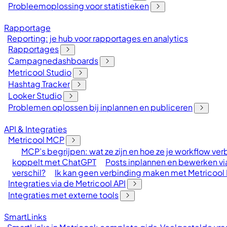
Probleemoplossing voor statistieken
Rapportage
Reporting: je hub voor rapportages en analytics
Rapportages
Campagnedashboards
Metricool Studio
Hashtag Tracker
Looker Studio
Problemen oplossen bij inplannen en publiceren
API & Integraties
Metricool MCP
MCP’s begrijpen: wat ze zijn en hoe ze je workflow ve
koppelt met ChatGPT
Posts inplannen en bewerken vi
verschil?
Ik kan geen verbinding maken met Metricoo
Integraties via de Metricool API
Integraties met externe tools
SmartLinks