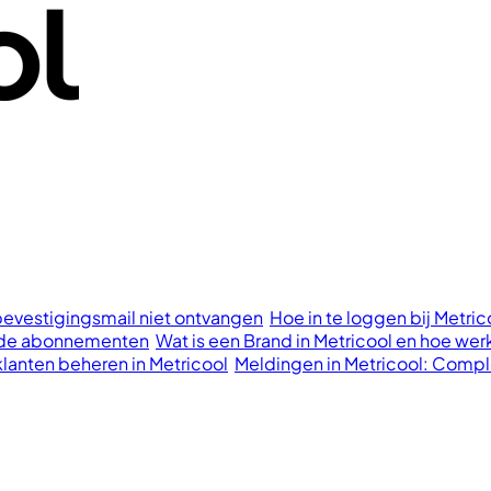
bevestigingsmail niet ontvangen
Hoe in te loggen bij Metri
aalde abonnementen
Wat is een Brand in Metricool en hoe wer
klanten beheren in Metricool
Meldingen in Metricool: Compl