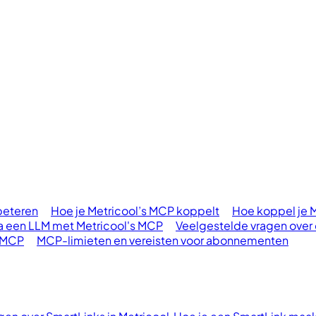
rbeteren
Hoe je Metricool’s MCP koppelt
Hoe koppel je 
a een LLM met Metricool's MCP
Veelgestelde vragen over
l MCP
MCP-limieten en vereisten voor abonnementen