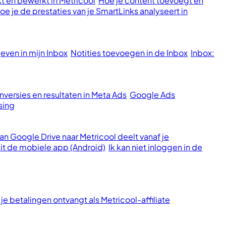
t en bewerkt in Metricool
Hoe je content toevoegt en
oe je de prestaties van je SmartLinks analyseert in
ven in mijn Inbox
Notities toevoegen in de Inbox
Inbox:
versies en resultaten in Meta Ads
Google Ads
sing
n Google Drive naar Metricool deelt vanaf je
it de mobiele app (Android)
Ik kan niet inloggen in de
je betalingen ontvangt als Metricool-affiliate