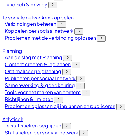
Juridisch & privacy
Je sociale netwerken koppelen
Verbindingen beheren
Koppelen per sociaal netwerk
Problemen met de verbinding oplossen
Planning
Aan de slag met Planning
Content creëren & inplannen
Optimaliseer je planning
Publiceren per sociaal netwerk
Samenwerking & goedkeuring
Tools voor het maken van content
Richtlijnen & limieten
Problemen oplossen bij inplannen en publiceren
Anlytisch
Je statistieken begrijpen
Statistieken per sociaal netwerk