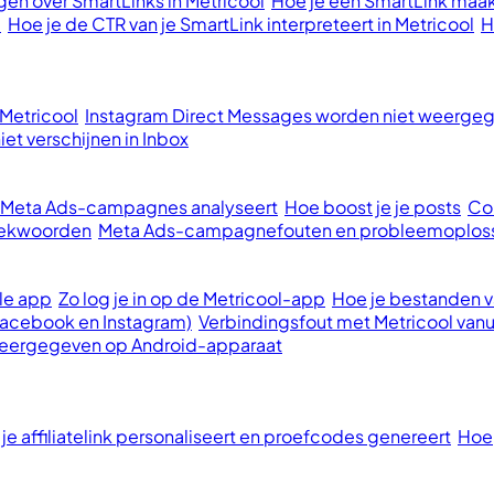
en over SmartLinks in Metricool
Hoe je een SmartLink maak
l
Hoe je de CTR van je SmartLink interpreteert in Metricool
H
 Metricool
Instagram Direct Messages worden niet weergege
et verschijnen in Inbox
e Meta Ads-campagnes analyseert
Hoe boost je je posts
Con
oekwoorden
Meta Ads-campagnefouten en probleemoplos
le app
Zo log je in op de Metricool-app
Hoe je bestanden va
Facebook en Instagram)
Verbindingsfout met Metricool vanu
 weergegeven op Android-apparaat
 je affiliatelink personaliseert en proefcodes genereert
Hoe 