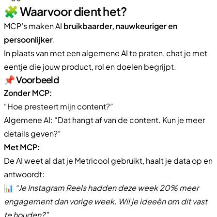
🧩 Waarvoor dient het?
MCP’s maken AI
bruikbaarder, nauwkeuriger en
persoonlijker
.
In plaats van met een algemene AI te praten, chat je met
eentje die jouw product, rol en doelen begrijpt.
📌 Voorbeeld
Zonder MCP:
“Hoe presteert mijn content?”
Algemene AI: “Dat hangt af van de content. Kun je meer
details geven?”
Met MCP:
De AI weet al dat je Metricool gebruikt, haalt je data op en
antwoordt:
📊
“Je Instagram Reels hadden deze week 20% meer
engagement dan vorige week. Wil je ideeën om dit vast
te houden?”