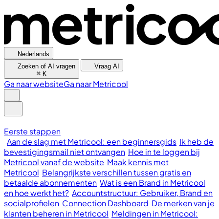
Nederlands
Zoeken of AI vragen
Vraag AI
⌘
K
Ga naar website
Ga naar Metricool
Eerste stappen
Aan de slag met Metricool: een beginnersgids
Ik heb de
bevestigingsmail niet ontvangen
Hoe in te loggen bij
Metricool vanaf de website
Maak kennis met
Metricool
Belangrijkste verschillen tussen gratis en
betaalde abonnementen
Wat is een Brand in Metricool
en hoe werkt het?
Accountstructuur: Gebruiker, Brand en
socialprofielen
Connection Dashboard
De merken van je
klanten beheren in Metricool
Meldingen in Metricool: