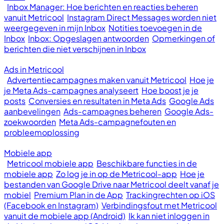
Inbox Manager: Hoe berichten en reacties beheren
vanuit Metricool
Instagram Direct Messages worden niet
weergegeven in mijn Inbox
Notities toevoegen in de
Inbox
Inbox: Opgeslagen antwoorden
Opmerkingen of
berichten die niet verschijnen in Inbox
Ads in Metricool
Advertentiecampagnes maken vanuit Metricool
Hoe je
je Meta Ads-campagnes analyseert
Hoe boost je je
posts
Conversies en resultaten in Meta Ads
Google Ads
aanbevelingen
Ads-campagnes beheren
Google Ads-
zoekwoorden
Meta Ads-campagnefouten en
probleemoplossing
Mobiele app
Metricool mobiele app
Beschikbare functies in de
mobiele app
Zo log je in op de Metricool-app
Hoe je
bestanden van Google Drive naar Metricool deelt vanaf je
mobiel
Premium Plan in de App
Trackingrechten op iOS
(Facebook en Instagram)
Verbindingsfout met Metricool
vanuit de mobiele app (Android)
Ik kan niet inloggen in