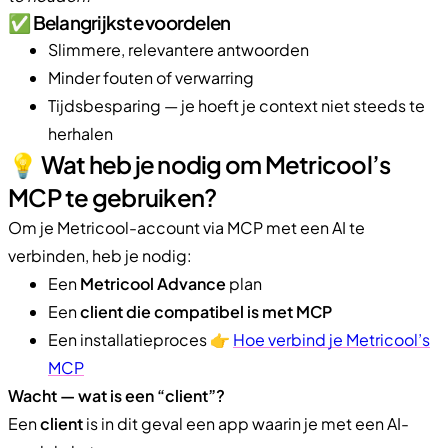
✅ Belangrijkste voordelen
Slimmere, relevantere antwoorden
Minder fouten of verwarring
Tijdsbesparing — je hoeft je context niet steeds te
herhalen
💡 Wat heb je nodig om Metricool’s
MCP te gebruiken?
Om je Metricool-account via MCP met een AI te
verbinden, heb je nodig:
Een
Metricool Advance
plan
Een
client die compatibel is met MCP
Een installatieproces 👉
Hoe verbind je Metricool’s
MCP
Wacht — wat is een “client”?
Een
client
is in dit geval een app waarin je met een AI-