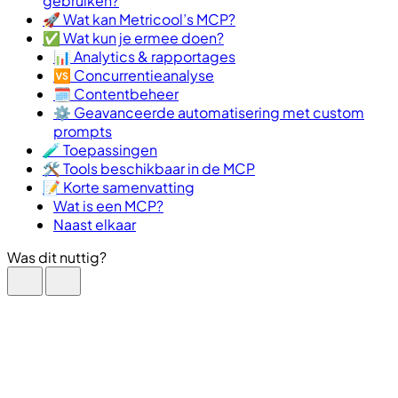
gebruiken?
🚀 Wat kan Metricool’s MCP?
✅ Wat kun je ermee doen?
📊 Analytics & rapportages
🆚 Concurrentieanalyse
🗓️ Contentbeheer
⚙️ Geavanceerde automatisering met custom
prompts
🧪 Toepassingen
🛠 Tools beschikbaar in de MCP
📝 Korte samenvatting
Wat is een MCP?
Naast elkaar
Was dit nuttig?