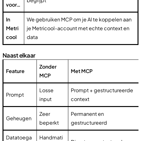
begrijpt
voor…
In
We gebruiken MCP om je AI te koppelen aan
Metri
je Metricool-account met echte context en
cool
data
Naast elkaar
Zonder
Feature
Met MCP
MCP
Losse
Prompt + gestructureerde
Prompt
input
context
Zeer
Permanent en
Geheugen
beperkt
gestructureerd
Datatoega
Handmati