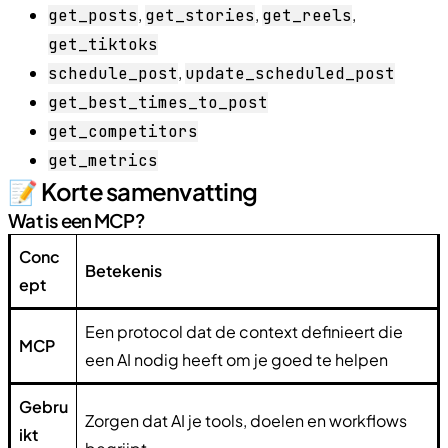
,
,
,
get_posts
get_stories
get_reels
get_tiktoks
,
schedule_post
update_scheduled_post
get_best_times_to_post
get_competitors
get_metrics
📝 Korte samenvatting
Wat is een MCP?
Conc
Betekenis
ept
Een protocol dat de context definieert die
MCP
een AI nodig heeft om je goed te helpen
Gebru
Zorgen dat AI je tools, doelen en workflows
ikt