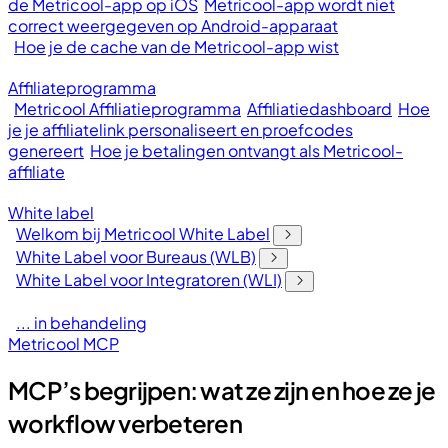
de Metricool-app op iOS
Metricool-app wordt niet
correct weergegeven op Android-apparaat
Hoe je de cache van de Metricool-app wist
Affiliateprogramma
Metricool Affiliatieprogramma
Affiliatiedashboard
Hoe
je je affiliatelink personaliseert en proefcodes
genereert
Hoe je betalingen ontvangt als Metricool-
affiliate
White label
Welkom bij Metricool White Label
White Label voor Bureaus (WLB)
White Label voor Integratoren (WLI)
... in behandeling
Metricool MCP
MCP’s begrijpen: wat ze zijn en hoe ze je
workflow verbeteren