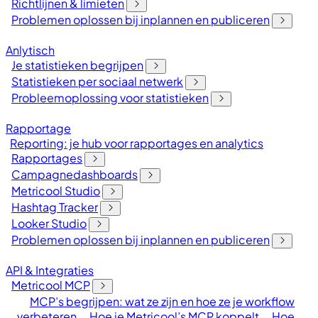
Richtlijnen & limieten
Problemen oplossen bij inplannen en publiceren
Anlytisch
Je statistieken begrijpen
Statistieken per sociaal netwerk
Probleemoplossing voor statistieken
Rapportage
Reporting: je hub voor rapportages en analytics
Rapportages
Campagnedashboards
Metricool Studio
Hashtag Tracker
Looker Studio
Problemen oplossen bij inplannen en publiceren
API & Integraties
Metricool MCP
MCP’s begrijpen: wat ze zijn en hoe ze je workflow
verbeteren
Hoe je Metricool’s MCP koppelt
Hoe