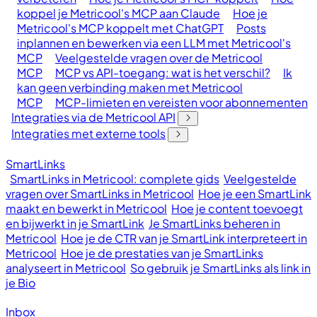
koppel je Metricool's MCP aan Claude
Hoe je
Metricool's MCP koppelt met ChatGPT
Posts
inplannen en bewerken via een LLM met Metricool's
MCP
Veelgestelde vragen over de Metricool
MCP
MCP vs API-toegang: wat is het verschil?
Ik
kan geen verbinding maken met Metricool
MCP
MCP-limieten en vereisten voor abonnementen
Integraties via de Metricool API
Integraties met externe tools
SmartLinks
SmartLinks in Metricool: complete gids
Veelgestelde
vragen over SmartLinks in Metricool
Hoe je een SmartLink
maakt en bewerkt in Metricool
Hoe je content toevoegt
en bijwerkt in je SmartLink
Je SmartLinks beheren in
Metricool
Hoe je de CTR van je SmartLink interpreteert in
Metricool
Hoe je de prestaties van je SmartLinks
analyseert in Metricool
So gebruik je SmartLinks als link in
je Bio
Inbox