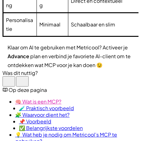
Direct en contextueel
ng
g
Personalisa
Minimaal
Schaalbaar en slim
tie
Klaar om AI te gebruiken met Metricool? Activeer je
Advance
plan en verbind je favoriete AI-client om te
ontdekken wat MCP voor je kan doen 😉
Was dit nuttig?
Op deze pagina
🧠 Wat is een MCP?
🧪 Praktisch voorbeeld
🧩 Waarvoor dient het?
📌 Voorbeeld
✅ Belangrijkste voordelen
💡 Wat heb je nodig om Metricool’s MCP te