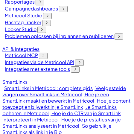
Rapportages
Campagnedashboards
Metricool Studio
Hashtag Tracker
Looker Studio
Problemen oplossen bij inplannen en publiceren
API & Integraties
Metricool MCP
Integraties via de Metricool API
Integraties met externe tools
SmartLinks
SmartLinks in Metricool: complete gids
Veelgestelde
vragen over SmartLinks in Metricool
Hoe je een
SmartLink maakt en bewerkt in Metricool
Hoe je content
toevoegt en bijwerkt in je SmartLink
Je SmartLinks
beheren in Metricool
Hoe je de CTR van je SmartLink
interpreteert in Metricool
Hoe je de prestaties van je
SmartLinks analyseert in Metricool
So gebruik je
SmartLinks als link in je Bio