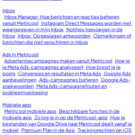
Inbox
Inbox Manager: Hoe berichten en reacties beheren
vanuit Metricool
Instagram Direct Messages worden niet
weergegeven in mijn Inbox
Notities toevoegen in de
Inbox
Inbox: Opgeslagen antwoorden
Opmerkingen of
berichten die niet verschijnen in Inbox
Ads in Metricool
Advertentiecampagnes maken vanuit Metricool
Hoe je
je Meta Ads-campagnes analyseert
Hoe boost je je
posts
Conversies en resultaten in Meta Ads
Google Ads
aanbevelingen
Ads-campagnes beheren
Google Ads-
zoekwoorden
Meta Ads-campagnefouten en
probleemoplossing
Mobiele app
Metricool mobiele app
Beschikbare functies in de
mobiele app
Zo log je in op de Metricool-app
Hoe je
bestanden van Google Drive naar Metricool deelt vanaf je
mobiel
Premium Plan in de App
Trackingrechten op iOS