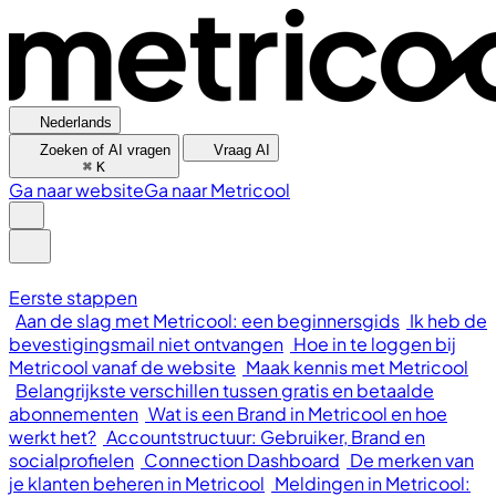
Nederlands
Zoeken of AI vragen
Vraag AI
⌘
K
Ga naar website
Ga naar Metricool
Eerste stappen
Aan de slag met Metricool: een beginnersgids
Ik heb de
bevestigingsmail niet ontvangen
Hoe in te loggen bij
Metricool vanaf de website
Maak kennis met Metricool
Belangrijkste verschillen tussen gratis en betaalde
abonnementen
Wat is een Brand in Metricool en hoe
werkt het?
Accountstructuur: Gebruiker, Brand en
socialprofielen
Connection Dashboard
De merken van
je klanten beheren in Metricool
Meldingen in Metricool: