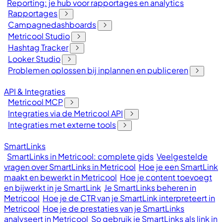
Reporting: je hub voor rapportages en analytics
Rapportages
Campagnedashboards
Metricool Studio
Hashtag Tracker
Looker Studio
Problemen oplossen bij inplannen en publiceren
API & Integraties
Metricool MCP
Integraties via de Metricool API
Integraties met externe tools
SmartLinks
SmartLinks in Metricool: complete gids
Veelgestelde
vragen over SmartLinks in Metricool
Hoe je een SmartLink
maakt en bewerkt in Metricool
Hoe je content toevoegt
en bijwerkt in je SmartLink
Je SmartLinks beheren in
Metricool
Hoe je de CTR van je SmartLink interpreteert in
Metricool
Hoe je de prestaties van je SmartLinks
analyseert in Metricool
So gebruik je SmartLinks als link in