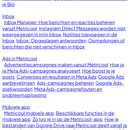
je Bio
Inbox
Inbox Manager: Hoe berichten en reacties beheren
vanuit Metricool
Instagram Direct Messages worden niet
weergegeven in mijn Inbox
Notities toevoegen in de
Inbox
Inbox: Opgeslagen antwoorden
Opmerkingen of
berichten die niet verschijnen in Inbox
Ads in Metricool
Advertentiecampagnes maken vanuit Metricool
Hoe je
je Meta Ads-campagnes analyseert
Hoe boost je je
posts
Conversies en resultaten in Meta Ads
Google Ads
aanbevelingen
Ads-campagnes beheren
Google Ads-
zoekwoorden
Meta Ads-campagnefouten en
probleemoplossing
Mobiele app
Metricool mobiele app
Beschikbare functies in de
mobiele app
Zo log je in op de Metricool-app
Hoe je
bestanden van Google Drive naar Metricool deelt vanaf je