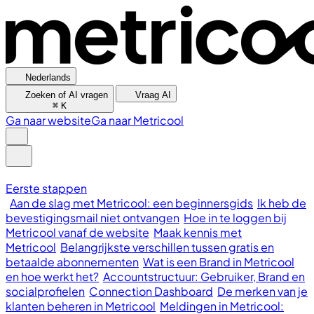
Nederlands
Zoeken of AI vragen
Vraag AI
⌘
K
Ga naar website
Ga naar Metricool
Eerste stappen
Aan de slag met Metricool: een beginnersgids
Ik heb de
bevestigingsmail niet ontvangen
Hoe in te loggen bij
Metricool vanaf de website
Maak kennis met
Metricool
Belangrijkste verschillen tussen gratis en
betaalde abonnementen
Wat is een Brand in Metricool
en hoe werkt het?
Accountstructuur: Gebruiker, Brand en
socialprofielen
Connection Dashboard
De merken van je
klanten beheren in Metricool
Meldingen in Metricool: