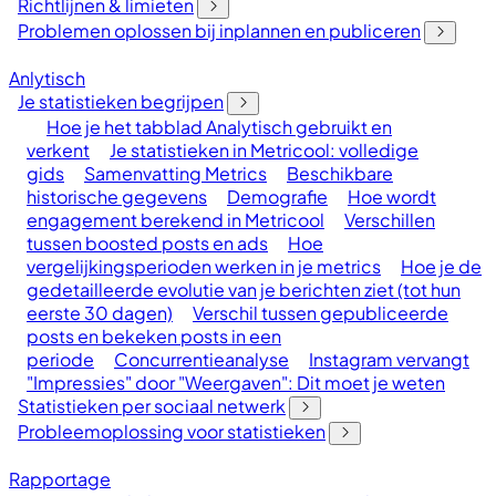
Richtlijnen & limieten
Problemen oplossen bij inplannen en publiceren
Anlytisch
Je statistieken begrijpen
Hoe je het tabblad Analytisch gebruikt en
verkent
Je statistieken in Metricool: volledige
gids
Samenvatting Metrics
Beschikbare
historische gegevens
Demografie
Hoe wordt
engagement berekend in Metricool
Verschillen
tussen boosted posts en ads
Hoe
vergelijkingsperioden werken in je metrics
Hoe je de
gedetailleerde evolutie van je berichten ziet (tot hun
eerste 30 dagen)
Verschil tussen gepubliceerde
posts en bekeken posts in een
periode
Concurrentieanalyse
Instagram vervangt
"Impressies" door "Weergaven": Dit moet je weten
Statistieken per sociaal netwerk
Probleemoplossing voor statistieken
Rapportage