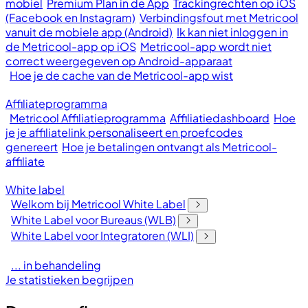
mobiel
Premium Plan in de App
Trackingrechten op iOS
(Facebook en Instagram)
Verbindingsfout met Metricool
vanuit de mobiele app (Android)
Ik kan niet inloggen in
de Metricool-app op iOS
Metricool-app wordt niet
correct weergegeven op Android-apparaat
Hoe je de cache van de Metricool-app wist
Affiliateprogramma
Metricool Affiliatieprogramma
Affiliatiedashboard
Hoe
je je affiliatelink personaliseert en proefcodes
genereert
Hoe je betalingen ontvangt als Metricool-
affiliate
White label
Welkom bij Metricool White Label
White Label voor Bureaus (WLB)
White Label voor Integratoren (WLI)
... in behandeling
Je statistieken begrijpen