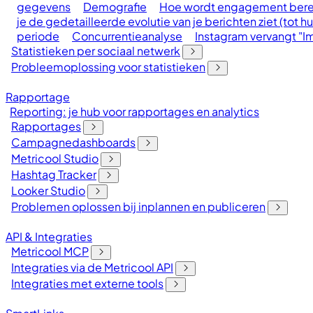
gegevens
Demografie
Hoe wordt engagement berek
je de gedetailleerde evolutie van je berichten ziet (tot 
periode
Concurrentieanalyse
Instagram vervangt "I
Statistieken per sociaal netwerk
Probleemoplossing voor statistieken
Rapportage
Reporting: je hub voor rapportages en analytics
Rapportages
Campagnedashboards
Metricool Studio
Hashtag Tracker
Looker Studio
Problemen oplossen bij inplannen en publiceren
API & Integraties
Metricool MCP
Integraties via de Metricool API
Integraties met externe tools