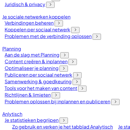
Juridisch & privacy
Je sociale netwerken koppelen
Verbindingen beheren
Koppelen per sociaal netwerk
Problemen met de verbinding oplossen
Planning
Aan de slag met Planning
Content creëren & inplannen
Optimaliseer je planning
Publiceren per sociaal netwerk
Samenwerking & goedkeuring
Tools voor het maken van content
Richtlijnen & limieten
Problemen oplossen bij inplannen en publiceren
Anlytisch
Je statistieken begrijpen
Zo gebruik en verken je het tabblad Analytisch
Je st