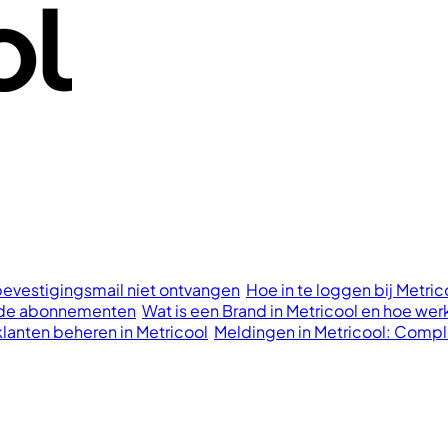
bevestigingsmail niet ontvangen
Hoe in te loggen bij Metri
aalde abonnementen
Wat is een Brand in Metricool en hoe wer
klanten beheren in Metricool
Meldingen in Metricool: Compl