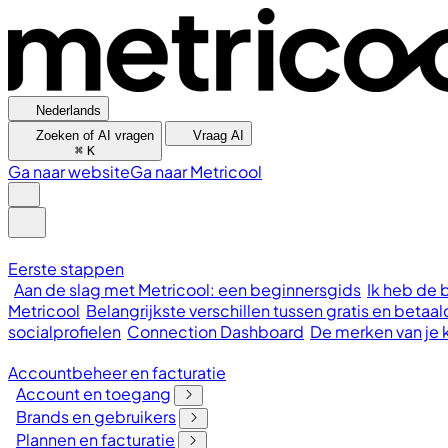
Nederlands
Zoeken of AI vragen
Vraag AI
⌘
K
Ga naar website
Ga naar Metricool
Eerste stappen
Aan de slag met Metricool: een beginnersgids
Ik heb de 
Metricool
Belangrijkste verschillen tussen gratis en bet
socialprofielen
Connection Dashboard
De merken van je 
Accountbeheer en facturatie
Account en toegang
Brands en gebruikers
Plannen en facturatie