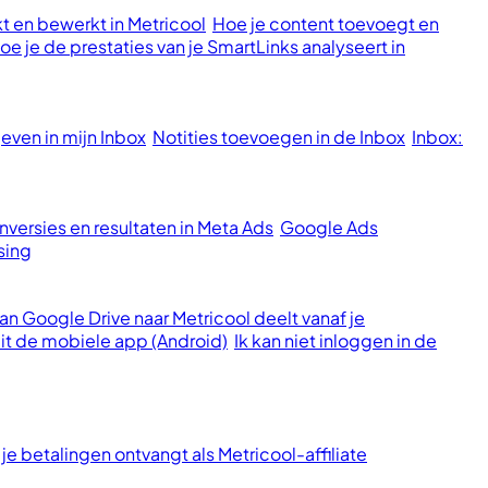
t en bewerkt in Metricool
Hoe je content toevoegt en
oe je de prestaties van je SmartLinks analyseert in
ven in mijn Inbox
Notities toevoegen in de Inbox
Inbox:
versies en resultaten in Meta Ads
Google Ads
sing
n Google Drive naar Metricool deelt vanaf je
it de mobiele app (Android)
Ik kan niet inloggen in de
je betalingen ontvangt als Metricool-affiliate