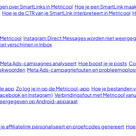
en over SmartLinks in Metricool
Hoe je een SmartLink maak
l
Hoe je de CTR van je SmartLink interpreteert in Metricool
H
 Metricool
Instagram Direct Messages worden niet weergege
et verschijnen in Inbox
e Meta Ads-campagnes analyseert
Hoe boost je je posts
Con
oekwoorden
Meta Ads-campagnefouten en probleemoplos
le app
Zo log je in op de Metricool-app
Hoe je bestanden va
Facebook en Instagram)
Verbindingsfout met Metricool vanu
 weergegeven op Android-apparaat
 je affiliatelink personaliseert en proefcodes genereert
Hoe 