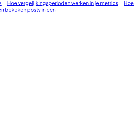
s
Hoe vergelijkingsperioden werken in je metrics
Hoe
en bekeken posts in een