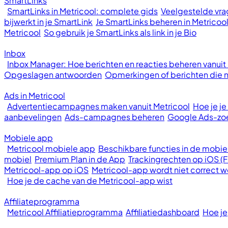
SmartLinks
SmartLinks in Metricool: complete gids
Veelgestelde vrag
bijwerkt in je SmartLink
Je SmartLinks beheren in Metricoo
Metricool
So gebruik je SmartLinks als link in je Bio
Inbox
Inbox Manager: Hoe berichten en reacties beheren vanuit
Opgeslagen antwoorden
Opmerkingen of berichten die ni
Ads in Metricool
Advertentiecampagnes maken vanuit Metricool
Hoe je j
aanbevelingen
Ads-campagnes beheren
Google Ads-z
Mobiele app
Metricool mobiele app
Beschikbare functies in de mobie
mobiel
Premium Plan in de App
Trackingrechten op iOS (
Metricool-app op iOS
Metricool-app wordt niet correct
Hoe je de cache van de Metricool-app wist
Affiliateprogramma
Metricool Affiliatieprogramma
Affiliatiedashboard
Hoe je