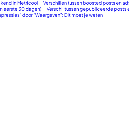
end in Metricool
Verschillen tussen boosted posts en ad
hun eerste 30 dagen)
Verschil tussen gepubliceerde posts 
mpressies" door "Weergaven": Dit moet je weten