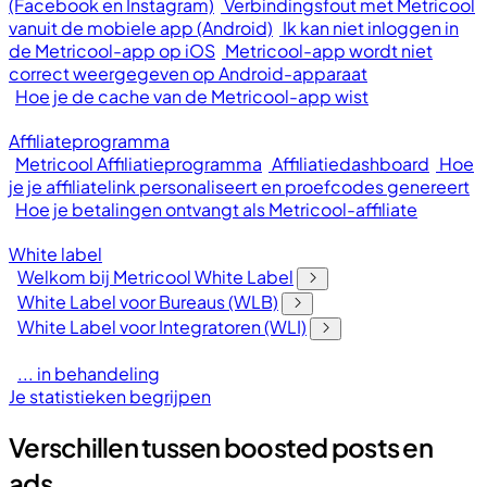
(Facebook en Instagram)
Verbindingsfout met Metricool
vanuit de mobiele app (Android)
Ik kan niet inloggen in
de Metricool-app op iOS
Metricool-app wordt niet
correct weergegeven op Android-apparaat
Hoe je de cache van de Metricool-app wist
Affiliateprogramma
Metricool Affiliatieprogramma
Affiliatiedashboard
Hoe
je je affiliatelink personaliseert en proefcodes genereert
Hoe je betalingen ontvangt als Metricool-affiliate
White label
Welkom bij Metricool White Label
White Label voor Bureaus (WLB)
White Label voor Integratoren (WLI)
... in behandeling
Je statistieken begrijpen
Verschillen tussen boosted posts en
ads