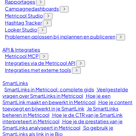
Rapportages
Campagnedashboards
Metricool Studio
Hashtag Tracker
Looker Studio
Problemen oplossen bij inplannen en publiceren
API & Integraties
Metricool MCP
Integraties via de Metricool API
Integraties met externe tools
SmartLinks
SmartLinks in Metricool: complete gids
Veelgestelde
vragen over SmartLinks in Metricool
Hoe je een
SmartLink maakt en bewerkt in Metricool
Hoe je content
toevoegt en bijwerkt in je SmartLink
Je SmartLinks
beheren in Metricool
Hoe je de CTR van je SmartLink
interpreteert in Metricool
Hoe je de prestaties van je
SmartLinks analyseert in Metricool
So gebruik je
SmartLinks als link in je Bio