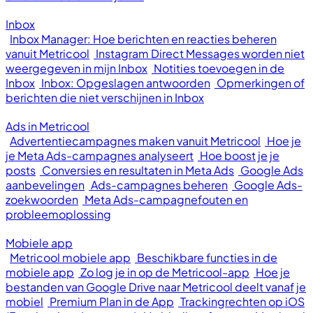
Inbox
Inbox Manager: Hoe berichten en reacties beheren
vanuit Metricool
Instagram Direct Messages worden niet
weergegeven in mijn Inbox
Notities toevoegen in de
Inbox
Inbox: Opgeslagen antwoorden
Opmerkingen of
berichten die niet verschijnen in Inbox
Ads in Metricool
Advertentiecampagnes maken vanuit Metricool
Hoe je
je Meta Ads-campagnes analyseert
Hoe boost je je
posts
Conversies en resultaten in Meta Ads
Google Ads
aanbevelingen
Ads-campagnes beheren
Google Ads-
zoekwoorden
Meta Ads-campagnefouten en
probleemoplossing
Mobiele app
Metricool mobiele app
Beschikbare functies in de
mobiele app
Zo log je in op de Metricool-app
Hoe je
bestanden van Google Drive naar Metricool deelt vanaf je
mobiel
Premium Plan in de App
Trackingrechten op iOS