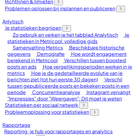
Richtlijnen & limieten
Problemen oplossen bij inplannen en publiceren
Anlytisch
Je statistieken begrijpen
Zo gebruik en verken je het tabblad Analytisch
Je
statistieken in Metricool: volledige gids
Samenvatting Metrics
Beschikbare historische
gegevens
Demografie
Hoe wordt engagement
berekend in Metricool
Verschillen tussen boosted
posts en ads
Hoe vergelijkingsperioden werken in je
metrics
Hoe je de gedetailleerde evolutie van je
berichten ziet (tot hun eerste 30 dagen)
Verschil
tussen gepubliceerde posts en bekeken posts in een
periode
Concurrentieanalyse
Instagram vervangt
"Impressies" door "Weergaven": Dit moet je weten
Statistieken per sociaal netwerk
Probleemoplossing voor statistieken
Rapportage
Reporting: je hub voor rapportages en analytics