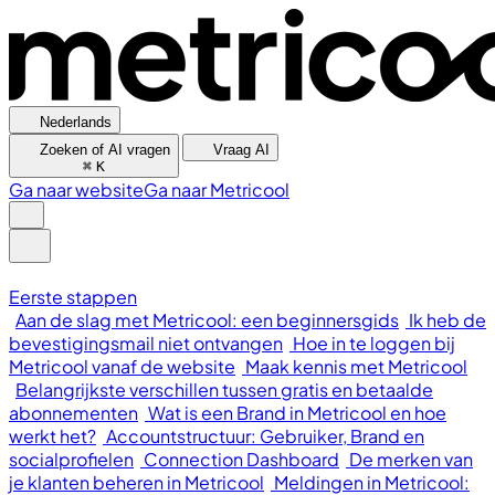
Nederlands
Zoeken of AI vragen
Vraag AI
⌘
K
Ga naar website
Ga naar Metricool
Eerste stappen
Aan de slag met Metricool: een beginnersgids
Ik heb de
bevestigingsmail niet ontvangen
Hoe in te loggen bij
Metricool vanaf de website
Maak kennis met Metricool
Belangrijkste verschillen tussen gratis en betaalde
abonnementen
Wat is een Brand in Metricool en hoe
werkt het?
Accountstructuur: Gebruiker, Brand en
socialprofielen
Connection Dashboard
De merken van
je klanten beheren in Metricool
Meldingen in Metricool: