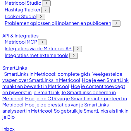
Metricool Studio
Hashtag Tracker
Looker Studio
Problemen oplossen bij inplannen en publiceren
API & Integraties
Metricool MCP
Integraties via de Metricool API
Integraties met externe tools
SmartLinks
SmartLinks in Metricool: complete gids
Veelgestelde
vragen over SmartLinks in Metricool
Hoe je een SmartLink
maakt en bewerkt in Metricool
Hoe je content toevoegt
en bijwerkt in je SmartLink
Je SmartLinks beheren in
Metricool
Hoe je de CTR van je SmartLink interpreteert in
Metricool
Hoe je de prestaties van je SmartLinks
analyseert in Metricool
So gebruik je SmartLinks als link in
je Bio
Inbox