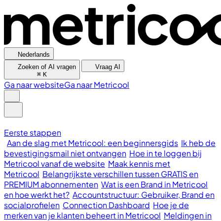
Nederlands
Zoeken of AI vragen
Vraag AI
⌘
K
Ga naar website
Ga naar Metricool
Eerste stappen
Aan de slag met Metricool: een beginnersgids
Ik heb de
bevestigingsmail niet ontvangen
Hoe in te loggen bij
Metricool vanaf de website
Maak kennis met
Metricool
Belangrijkste verschillen tussen GRATIS en
PREMIUM abonnementen
Wat is een Brand in Metricool
en hoe werkt het?
Accountstructuur: Gebruiker, Brand en
socialprofielen
Connection Dashboard
Hoe je de
merken van je klanten beheert in Metricool
Meldingen in