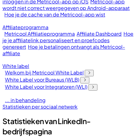
inloggen in de Metricool-app op iOS
Metricool-app
wordt niet correct weergegeven op Android-apparaat
Hoe je de cache van de Metricool-app wist
Affiliateprogramma
Metricool Affiliatieprogramma
Affiliate Dashboard
Hoe
je je affiliatelink personaliseert en proefcodes
genereert
Hoe je betalingen ontvangt als Metricool-
affiliate
White label
Welkom bij Metricool White Label
White Label voor Bureaus (WLB)
White Label voor Integratoren (WLI)
... in behandeling
Statistieken per sociaal netwerk
Statistieken van LinkedIn-
bedrijfspagina