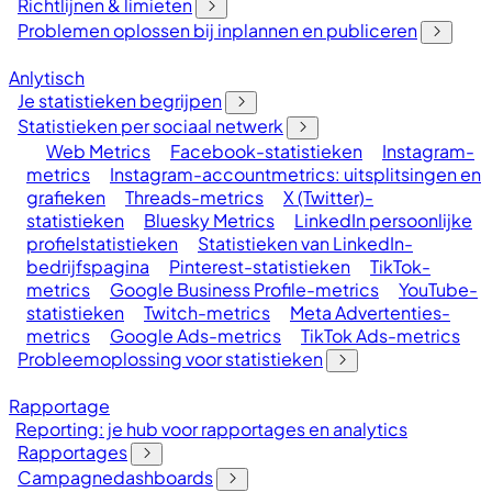
Richtlijnen & limieten
Problemen oplossen bij inplannen en publiceren
Anlytisch
Je statistieken begrijpen
Statistieken per sociaal netwerk
Web Metrics
Facebook-statistieken
Instagram-
metrics
Instagram-accountmetrics: uitsplitsingen en
grafieken
Threads-metrics
X (Twitter)-
statistieken
Bluesky Metrics
LinkedIn persoonlijke
profielstatistieken
Statistieken van LinkedIn-
bedrijfspagina
Pinterest-statistieken
TikTok-
metrics
Google Business Profile-metrics
YouTube-
statistieken
Twitch-metrics
Meta Advertenties-
metrics
Google Ads-metrics
TikTok Ads-metrics
Probleemoplossing voor statistieken
Rapportage
Reporting: je hub voor rapportages en analytics
Rapportages
Campagnedashboards