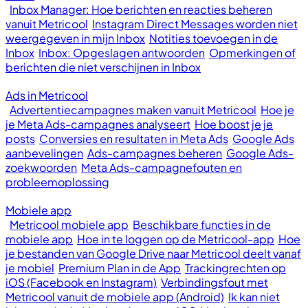
Inbox Manager: Hoe berichten en reacties beheren
vanuit Metricool
Instagram Direct Messages worden niet
weergegeven in mijn Inbox
Notities toevoegen in de
Inbox
Inbox: Opgeslagen antwoorden
Opmerkingen of
berichten die niet verschijnen in Inbox
Ads in Metricool
Advertentiecampagnes maken vanuit Metricool
Hoe je
je Meta Ads-campagnes analyseert
Hoe boost je je
posts
Conversies en resultaten in Meta Ads
Google Ads
aanbevelingen
Ads-campagnes beheren
Google Ads-
zoekwoorden
Meta Ads-campagnefouten en
probleemoplossing
Mobiele app
Metricool mobiele app
Beschikbare functies in de
mobiele app
Hoe in te loggen op de Metricool-app
Hoe
je bestanden van Google Drive naar Metricool deelt vanaf
je mobiel
Premium Plan in de App
Trackingrechten op
iOS (Facebook en Instagram)
Verbindingsfout met
Metricool vanuit de mobiele app (Android)
Ik kan niet