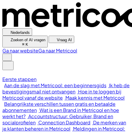
Nederlands
Zoeken of AI vragen
Vraag AI
⌘
K
Ga naar website
Ga naar Metricool
Eerste stappen
Aan de slag met Metricool: een beginnersgids
Ik heb de
bevestigingsmail niet ontvangen
Hoe in te loggen bij
Metricool vanaf de website
Maak kennis met Metricool
Belangrijkste verschillen tussen gratis en betaalde
abonnementen
Wat is een Brand in Metricool en hoe
werkt het?
Accountstructuur: Gebruiker, Brand en
socialprofielen
Connection Dashboard
De merken van
je klanten beheren in Metricool
Meldingen in Metricool: