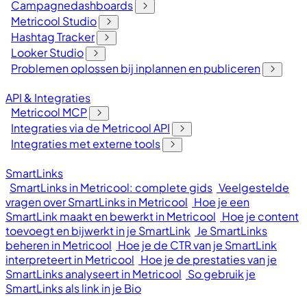
Campagnedashboards
Metricool Studio
Hashtag Tracker
Looker Studio
Problemen oplossen bij inplannen en publiceren
API & Integraties
Metricool MCP
Integraties via de Metricool API
Integraties met externe tools
SmartLinks
SmartLinks in Metricool: complete gids
Veelgestelde
vragen over SmartLinks in Metricool
Hoe je een
SmartLink maakt en bewerkt in Metricool
Hoe je content
toevoegt en bijwerkt in je SmartLink
Je SmartLinks
beheren in Metricool
Hoe je de CTR van je SmartLink
interpreteert in Metricool
Hoe je de prestaties van je
SmartLinks analyseert in Metricool
So gebruik je
SmartLinks als link in je Bio