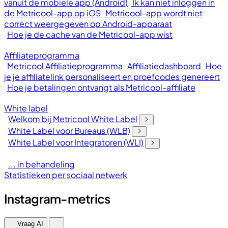
vanuit de mobiele app (Android)
Ik kan niet inloggen in
de Metricool-app op iOS
Metricool-app wordt niet
correct weergegeven op Android-apparaat
Hoe je de cache van de Metricool-app wist
Affiliateprogramma
Metricool Affiliatieprogramma
Affiliatiedashboard
Hoe
je je affiliatelink personaliseert en proefcodes genereert
Hoe je betalingen ontvangt als Metricool-affiliate
White label
Welkom bij Metricool White Label
White Label voor Bureaus (WLB)
White Label voor Integratoren (WLI)
... in behandeling
Statistieken per sociaal netwerk
Instagram-metrics
Vraag AI