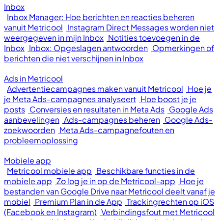
Inbox
Inbox Manager: Hoe berichten en reacties beheren
vanuit Metricool
Instagram Direct Messages worden niet
weergegeven in mijn Inbox
Notities toevoegen in de
Inbox
Inbox: Opgeslagen antwoorden
Opmerkingen of
berichten die niet verschijnen in Inbox
Ads in Metricool
Advertentiecampagnes maken vanuit Metricool
Hoe je
je Meta Ads-campagnes analyseert
Hoe boost je je
posts
Conversies en resultaten in Meta Ads
Google Ads
aanbevelingen
Ads-campagnes beheren
Google Ads-
zoekwoorden
Meta Ads-campagnefouten en
probleemoplossing
Mobiele app
Metricool mobiele app
Beschikbare functies in de
mobiele app
Zo log je in op de Metricool-app
Hoe je
bestanden van Google Drive naar Metricool deelt vanaf je
mobiel
Premium Plan in de App
Trackingrechten op iOS
(Facebook en Instagram)
Verbindingsfout met Metricool