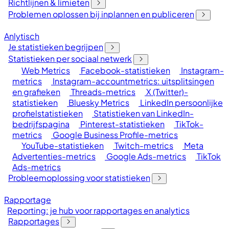
Richtlijnen & limieten
Problemen oplossen bij inplannen en publiceren
Anlytisch
Je statistieken begrijpen
Statistieken per sociaal netwerk
Web Metrics
Facebook-statistieken
Instagram-
metrics
Instagram-accountmetrics: uitsplitsingen
en grafieken
Threads-metrics
X (Twitter)-
statistieken
Bluesky Metrics
LinkedIn persoonlijke
profielstatistieken
Statistieken van LinkedIn-
bedrijfspagina
Pinterest-statistieken
TikTok-
metrics
Google Business Profile-metrics
YouTube-statistieken
Twitch-metrics
Meta
Advertenties-metrics
Google Ads-metrics
TikTok
Ads-metrics
Probleemoplossing voor statistieken
Rapportage
Reporting: je hub voor rapportages en analytics
Rapportages