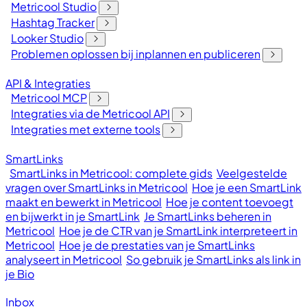
Metricool Studio
Hashtag Tracker
Looker Studio
Problemen oplossen bij inplannen en publiceren
API & Integraties
Metricool MCP
Integraties via de Metricool API
Integraties met externe tools
SmartLinks
SmartLinks in Metricool: complete gids
Veelgestelde
vragen over SmartLinks in Metricool
Hoe je een SmartLink
maakt en bewerkt in Metricool
Hoe je content toevoegt
en bijwerkt in je SmartLink
Je SmartLinks beheren in
Metricool
Hoe je de CTR van je SmartLink interpreteert in
Metricool
Hoe je de prestaties van je SmartLinks
analyseert in Metricool
So gebruik je SmartLinks als link in
je Bio
Inbox