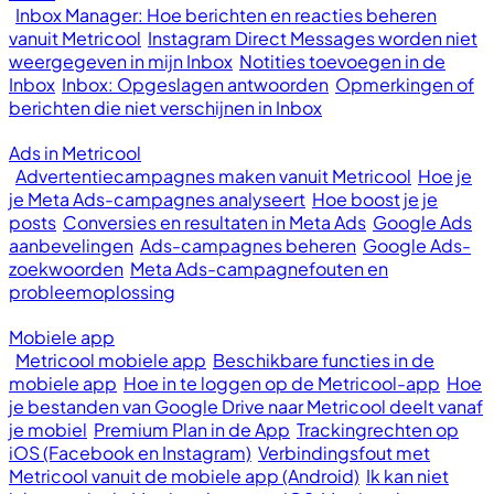
Inbox Manager: Hoe berichten en reacties beheren
vanuit Metricool
Instagram Direct Messages worden niet
weergegeven in mijn Inbox
Notities toevoegen in de
Inbox
Inbox: Opgeslagen antwoorden
Opmerkingen of
berichten die niet verschijnen in Inbox
Ads in Metricool
Advertentiecampagnes maken vanuit Metricool
Hoe je
je Meta Ads-campagnes analyseert
Hoe boost je je
posts
Conversies en resultaten in Meta Ads
Google Ads
aanbevelingen
Ads-campagnes beheren
Google Ads-
zoekwoorden
Meta Ads-campagnefouten en
probleemoplossing
Mobiele app
Metricool mobiele app
Beschikbare functies in de
mobiele app
Hoe in te loggen op de Metricool-app
Hoe
je bestanden van Google Drive naar Metricool deelt vanaf
je mobiel
Premium Plan in de App
Trackingrechten op
iOS (Facebook en Instagram)
Verbindingsfout met
Metricool vanuit de mobiele app (Android)
Ik kan niet