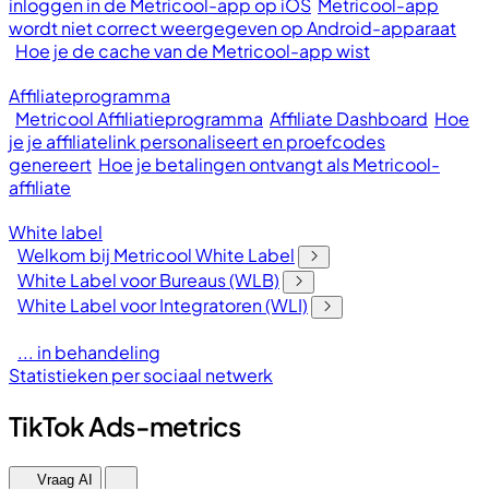
inloggen in de Metricool-app op iOS
Metricool-app
wordt niet correct weergegeven op Android-apparaat
Hoe je de cache van de Metricool-app wist
Affiliateprogramma
Metricool Affiliatieprogramma
Affiliate Dashboard
Hoe
je je affiliatelink personaliseert en proefcodes
genereert
Hoe je betalingen ontvangt als Metricool-
affiliate
White label
Welkom bij Metricool White Label
White Label voor Bureaus (WLB)
White Label voor Integratoren (WLI)
... in behandeling
Statistieken per sociaal netwerk
TikTok Ads-metrics
Vraag AI