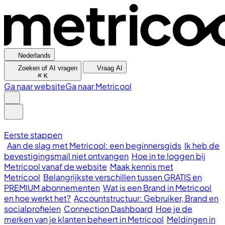
Nederlands
Zoeken of AI vragen
Vraag AI
⌘
K
Ga naar website
Ga naar Metricool
Eerste stappen
Aan de slag met Metricool: een beginnersgids
Ik heb de
bevestigingsmail niet ontvangen
Hoe in te loggen bij
Metricool vanaf de website
Maak kennis met
Metricool
Belangrijkste verschillen tussen GRATIS en
PREMIUM abonnementen
Wat is een Brand in Metricool
en hoe werkt het?
Accountstructuur: Gebruiker, Brand en
socialprofielen
Connection Dashboard
Hoe je de
merken van je klanten beheert in Metricool
Meldingen in