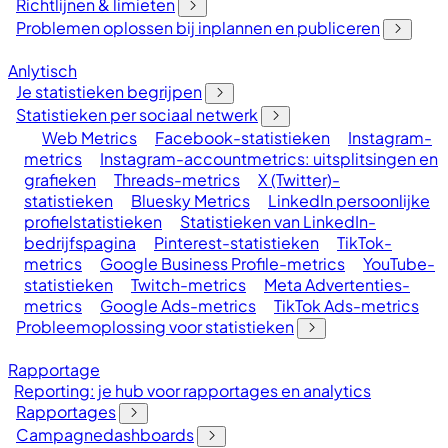
Richtlijnen & limieten
Problemen oplossen bij inplannen en publiceren
Anlytisch
Je statistieken begrijpen
Statistieken per sociaal netwerk
Web Metrics
Facebook-statistieken
Instagram-
metrics
Instagram-accountmetrics: uitsplitsingen en
grafieken
Threads-metrics
X (Twitter)-
statistieken
Bluesky Metrics
LinkedIn persoonlijke
profielstatistieken
Statistieken van LinkedIn-
bedrijfspagina
Pinterest-statistieken
TikTok-
metrics
Google Business Profile-metrics
YouTube-
statistieken
Twitch-metrics
Meta Advertenties-
metrics
Google Ads-metrics
TikTok Ads-metrics
Probleemoplossing voor statistieken
Rapportage
Reporting: je hub voor rapportages en analytics
Rapportages
Campagnedashboards