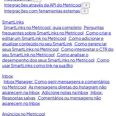
Integrações através da API do Metricool
Integrações com ferramentas externas
SmartLinks
SmartLinks no Metricool: guia completo
Perguntas
frequentes sobre SmartLinks no Metricool
Como criar e
editar um SmartLink no Metricool
Como adicionar e
atualizar conteúdo no seu SmartLink
Como gerenciar
seus SmartLinks no Metricool
Como interpretar o CTR do
seu SmartLink no Metricool
Como analisar o
desempenho dos seus SmartLinks no Metricool
Como
usar SmartLinks como link na sua Bio
Inbox
Inbox Manager: Como gerir mensagens e comentários
no Metricool
As mensagens diretas do Instagram não
aparecem na Inbox
Adicione notas na Inbox
Inbox:
Respostas salvas
Comentários ou mensagens não
aparecem no Inbox
Anúncios no Metricool