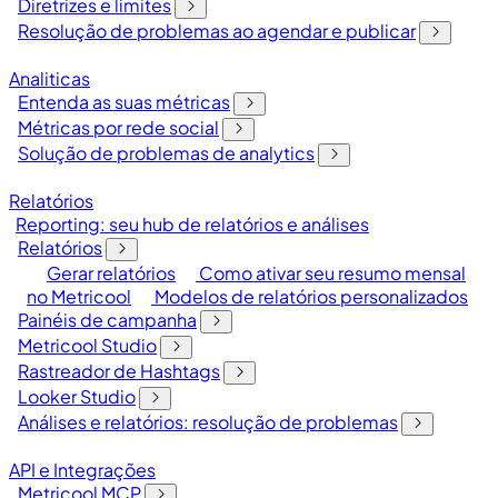
Diretrizes e limites
Resolução de problemas ao agendar e publicar
Analiticas
Entenda as suas métricas
Métricas por rede social
Solução de problemas de analytics
Relatórios
Reporting: seu hub de relatórios e análises
Relatórios
Gerar relatórios
Como ativar seu resumo mensal
no Metricool
Modelos de relatórios personalizados
Painéis de campanha
Metricool Studio
Rastreador de Hashtags
Looker Studio
Análises e relatórios: resolução de problemas
API e Integrações
Metricool MCP