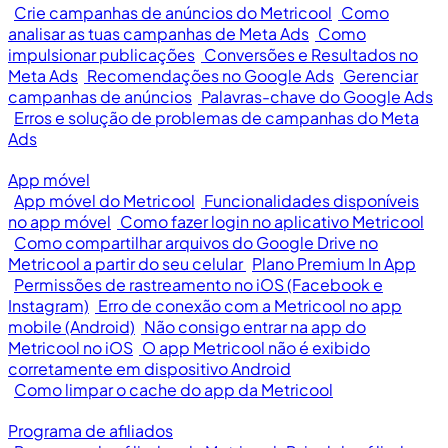
Crie campanhas de anúncios do Metricool
Como
analisar as tuas campanhas de Meta Ads
Como
impulsionar publicações
Conversões e Resultados no
Meta Ads
Recomendações no Google Ads
Gerenciar
campanhas de anúncios
Palavras-chave do Google Ads
Erros e solução de problemas de campanhas do Meta
Ads
App móvel
App móvel do Metricool
Funcionalidades disponíveis
no app móvel
Como fazer login no aplicativo Metricool
Como compartilhar arquivos do Google Drive no
Metricool a partir do seu celular
Plano Premium In App
Permissões de rastreamento no iOS (Facebook e
Instagram)
Erro de conexão com a Metricool no app
mobile (Android)
Não consigo entrar na app do
Metricool no iOS
O app Metricool não é exibido
corretamente em dispositivo Android
Como limpar o cache do app da Metricool
Programa de afiliados