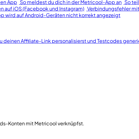
len App
So meldest du dich in der Metricool-App an
So tei
n auf iOS (Facebook und Instagram)
Verbindungsfehler mit
p wird auf Android-Geräten nicht korrekt angezeigt
u deinen Affiliate-Link personalisierst und Testcodes generi
Ads-Konten mit Metricool verknüpfst.