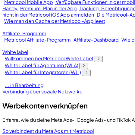
Metricool Mobile App
Verfügbare Funktionen in der mobi
Handy
Premium-Plan in der App
Tracking-Berechtigunge
nicht in der Metricool iOS App anmelden
Die Metricool-Ap
Wie man den Cache der Metricool-App leert
Affiliate-Programm
Metricool Affiliate-Programm
Affiliate-Dashboard
Wie d
White label
Willkommen bei Metricool White Label
White Label für Agenturen (WLA)
White Label für Integratoren (WLI)
... in Bearbeitung
Verbindung über soziale Netzwerke
Werbekonten verknüpfen
Erfahre, wie du deine Meta Ads-, Google Ads- und TikTok 
So verbindest du Meta Ads mit Metricool