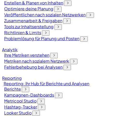
Erstellen & Planen von Inhalten
Optimiere deine Planung
Veröffentlichen nach sozialen Netzwerken
Zusammenarbeit & Freigaben
Tools zur Inhaltserstellung
Richtlinien & Limits
Problemlösung für Planung und Posten
Analytik
Ihre Metriken verstehen
Metriken nach sozialem Netzwerk
Fehlerbehebung bei Analysen
Reporting
Reporting: Ihr Hub für Berichte und Analysen
Berichte
Kampagnen-Dashboards
Metricool Studio
Hashtag-Tracker
Looker Studio