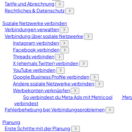
Tarife und Abrechnung
Rechtliches & Datenschutz
Soziale Netzwerke verbinden
Verbindungen verwalten
Verbindung über soziale Netzwerke
Instagram verbinden
Facebook verbinden
Threads verbinden
X (ehemals Twitter) verbinden
YouTube verbinden
Google Business Profile verbinden
Andere soziale Netzwerke verbinden
Werbekonten verknüpfen
So verbindest du Meta Ads mit Metricool
Meta
verbindest
Fehlerbehebung bei Verbindungsproblemen
Planung
Erste Schritte mit der Planung