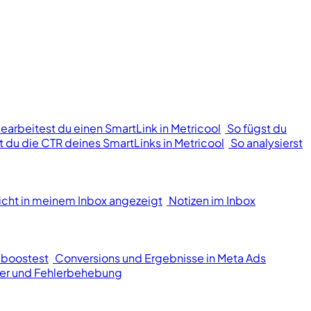
bearbeitest du einen SmartLink in Metricool
So fügst du
st du die CTR deines SmartLinks in Metricool
So analysierst
icht in meinem Inbox angezeigt
Notizen im Inbox
 boostest
Conversions und Ergebnisse in Meta Ads
er und Fehlerbehebung