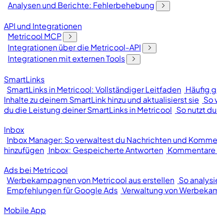
Analysen und Berichte: Fehlerbehebung
API und Integrationen
Metricool MCP
Integrationen über die Metricool-API
Integrationen mit externen Tools
SmartLinks
SmartLinks in Metricool: Vollständiger Leitfaden
Häufig g
Inhalte zu deinem SmartLink hinzu und aktualisierst sie
So 
du die Leistung deiner SmartLinks in Metricool
So nutzt du
Inbox
Inbox Manager: So verwaltest du Nachrichten und Kommen
hinzufügen
Inbox: Gespeicherte Antworten
Kommentare o
Ads bei Metricool
Werbekampagnen von Metricool aus erstellen
So analys
Empfehlungen für Google Ads
Verwaltung von Werbek
Mobile App