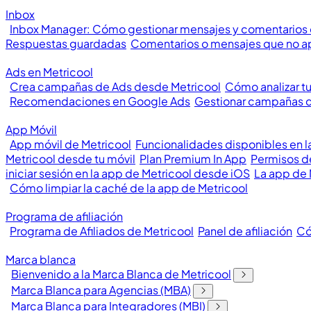
Inbox
Inbox Manager: Cómo gestionar mensajes y comentarios
Respuestas guardadas
Comentarios o mensajes que no a
Ads en Metricool
Crea campañas de Ads desde Metricool
Cómo analizar t
Recomendaciones en Google Ads
Gestionar campañas 
App Móvil
App móvil de Metricool
Funcionalidades disponibles en l
Metricool desde tu móvil
Plan Premium In App
Permisos de
iniciar sesión en la app de Metricool desde iOS
La app de 
Cómo limpiar la caché de la app de Metricool
Programa de afiliación
Programa de Afiliados de Metricool
Panel de afiliación
Có
Marca blanca
Bienvenido a la Marca Blanca de Metricool
Marca Blanca para Agencias (MBA)
Marca Blanca para Integradores (MBI)