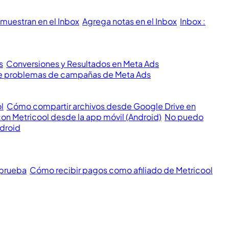
muestran en el Inbox
Agrega notas en el Inbox
Inbox :
s
Conversiones y Resultados en Meta Ads
 de problemas de campañas de Meta Ads
l
Cómo compartir archivos desde Google Drive en
con Metricool desde la app móvil (Android)
No puedo
ndroid
 prueba
Cómo recibir pagos como afiliado de Metricool