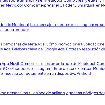
ntes sobre SmartLinks en Metricool
Cómo crear y editar un
 en Metricool
Cómo interpretar el CTR de tu SmartLink en M
 desde Metricool
Los mensajes directos de Instagram no se 
parecen en Inbox
us campañas de Meta Ads
Cómo Promocionar Publicacione
de Ads
Palabras clave de Google Ads
Errores y resolución
a App Móvil
Cómo iniciar sesión en la app de Metricool
Cómo
en iOS (Facebook e Instagram)
Error de conexión con Metric
se muestra correctamente en un dispositivo Android
mo personalizar tu enlace de afiliado y generar códigos de