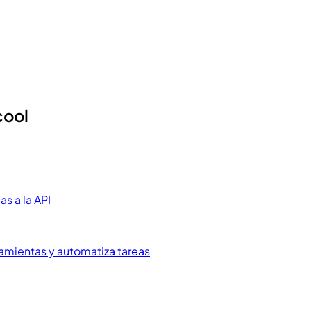
cool
s a la API
ramientas y automatiza tareas