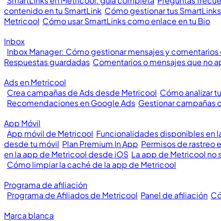
SmartLinks en Metricool: guía completa
Preguntas frecue
contenido en tu SmartLink
Cómo gestionar tus SmartLinks
Metricool
Cómo usar SmartLinks como enlace en tu Bio
Inbox
Inbox Manager: Cómo gestionar mensajes y comentarios
Respuestas guardadas
Comentarios o mensajes que no a
Ads en Metricool
Crea campañas de Ads desde Metricool
Cómo analizar t
Recomendaciones en Google Ads
Gestionar campañas 
App Móvil
App móvil de Metricool
Funcionalidades disponibles en l
desde tu móvil
Plan Premium In App
Permisos de rastreo 
en la app de Metricool desde iOS
La app de Metricool no 
Cómo limpiar la caché de la app de Metricool
Programa de afiliación
Programa de Afiliados de Metricool
Panel de afiliación
Có
Marca blanca