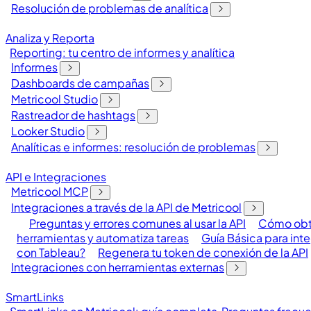
Resolución de problemas de analítica
Analiza y Reporta
Reporting: tu centro de informes y analítica
Informes
Dashboards de campañas
Metricool Studio
Rastreador de hashtags
Looker Studio
Analíticas e informes: resolución de problemas
API e Integraciones
Metricool MCP
Integraciones a través de la API de Metricool
Preguntas y errores comunes al usar la API
Cómo obte
herramientas y automatiza tareas
Guía Básica para int
con Tableau?
Regenera tu token de conexión de la API
Integraciones con herramientas externas
SmartLinks