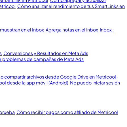
 SmartLink en Metricool
Cómo agregar y actualizar
etricool
Cómo analizar el rendimiento de tus SmartLinks en
muestran en el Inbox
Agrega notas en el Inbox
Inbox :
s
Conversiones y Resultados en Meta Ads
 de problemas de campañas de Meta Ads
 compartir archivos desde Google Drive en Metricool
ool desde la app móvil (Android)
No puedo iniciar sesión
 prueba
Cómo recibir pagos como afiliado de Metricool