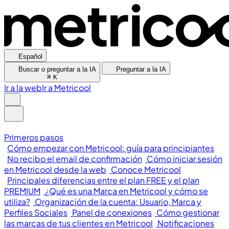
Español
Buscar o preguntar a la IA
Preguntar a la IA
⌘
K
Ir a la web
Ir a Metricool
Primeros pasos
Cómo empezar con Metricool: guía para principiantes
No recibo el email de confirmación
Cómo iniciar sesión
en Metricool desde la web
Conoce Metricool
Principales diferencias entre el plan FREE y el plan
PREMIUM
¿Qué es una Marca en Metricool y cómo se
utiliza?
Organización de la cuenta: Usuario, Marca y
Perfiles Sociales
Panel de conexiones
Cómo gestionar
las marcas de tus clientes en Metricool
Notificaciones