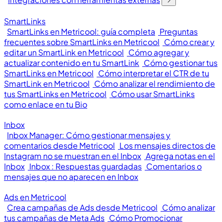
SmartLinks
SmartLinks en Metricool: guía completa
Preguntas
frecuentes sobre SmartLinks en Metricool
Cómo crear y
editar un SmartLink en Metricool
Cómo agregar y
actualizar contenido en tu SmartLink
Cómo gestionar tus
SmartLinks en Metricool
Cómo interpretar el CTR de tu
SmartLink en Metricool
Cómo analizar el rendimiento de
tus SmartLinks en Metricool
Cómo usar SmartLinks
como enlace en tu Bio
Inbox
Inbox Manager: Cómo gestionar mensajes y
comentarios desde Metricool
Los mensajes directos de
Instagram no se muestran en el Inbox
Agrega notas en el
Inbox
Inbox : Respuestas guardadas
Comentarios o
mensajes que no aparecen en Inbox
Ads en Metricool
Crea campañas de Ads desde Metricool
Cómo analizar
tus campañas de Meta Ads
Cómo Promocionar