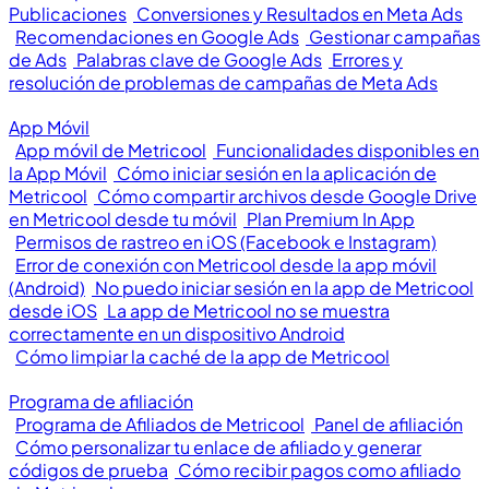
Publicaciones
Conversiones y Resultados en Meta Ads
Recomendaciones en Google Ads
Gestionar campañas
de Ads
Palabras clave de Google Ads
Errores y
resolución de problemas de campañas de Meta Ads
App Móvil
App móvil de Metricool
Funcionalidades disponibles en
la App Móvil
Cómo iniciar sesión en la aplicación de
Metricool
Cómo compartir archivos desde Google Drive
en Metricool desde tu móvil
Plan Premium In App
Permisos de rastreo en iOS (Facebook e Instagram)
Error de conexión con Metricool desde la app móvil
(Android)
No puedo iniciar sesión en la app de Metricool
desde iOS
La app de Metricool no se muestra
correctamente en un dispositivo Android
Cómo limpiar la caché de la app de Metricool
Programa de afiliación
Programa de Afiliados de Metricool
Panel de afiliación
Cómo personalizar tu enlace de afiliado y generar
códigos de prueba
Cómo recibir pagos como afiliado