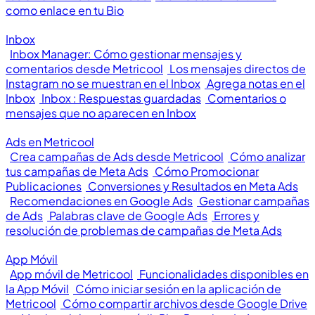
como enlace en tu Bio
Inbox
Inbox Manager: Cómo gestionar mensajes y
comentarios desde Metricool
Los mensajes directos de
Instagram no se muestran en el Inbox
Agrega notas en el
Inbox
Inbox : Respuestas guardadas
Comentarios o
mensajes que no aparecen en Inbox
Ads en Metricool
Crea campañas de Ads desde Metricool
Cómo analizar
tus campañas de Meta Ads
Cómo Promocionar
Publicaciones
Conversiones y Resultados en Meta Ads
Recomendaciones en Google Ads
Gestionar campañas
de Ads
Palabras clave de Google Ads
Errores y
resolución de problemas de campañas de Meta Ads
App Móvil
App móvil de Metricool
Funcionalidades disponibles en
la App Móvil
Cómo iniciar sesión en la aplicación de
Metricool
Cómo compartir archivos desde Google Drive