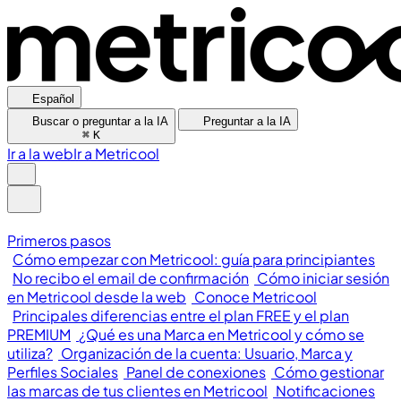
Español
Buscar o preguntar a la IA
Preguntar a la IA
⌘
K
Ir a la web
Ir a Metricool
Primeros pasos
Cómo empezar con Metricool: guía para principiantes
No recibo el email de confirmación
Cómo iniciar sesión
en Metricool desde la web
Conoce Metricool
Principales diferencias entre el plan FREE y el plan
PREMIUM
¿Qué es una Marca en Metricool y cómo se
utiliza?
Organización de la cuenta: Usuario, Marca y
Perfiles Sociales
Panel de conexiones
Cómo gestionar
las marcas de tus clientes en Metricool
Notificaciones