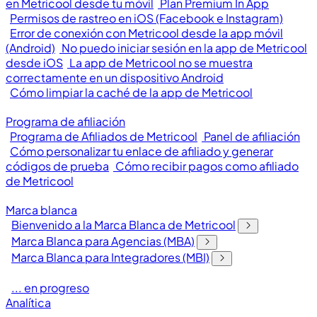
en Metricool desde tu móvil
Plan Premium In App
Permisos de rastreo en iOS (Facebook e Instagram)
Error de conexión con Metricool desde la app móvil
(Android)
No puedo iniciar sesión en la app de Metricool
desde iOS
La app de Metricool no se muestra
correctamente en un dispositivo Android
Cómo limpiar la caché de la app de Metricool
Programa de afiliación
Programa de Afiliados de Metricool
Panel de afiliación
Cómo personalizar tu enlace de afiliado y generar
códigos de prueba
Cómo recibir pagos como afiliado
de Metricool
Marca blanca
Bienvenido a la Marca Blanca de Metricool
Marca Blanca para Agencias (MBA)
Marca Blanca para Integradores (MBI)
... en progreso
Analítica