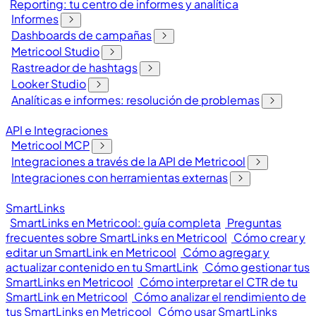
Reporting: tu centro de informes y analítica
Informes
Dashboards de campañas
Metricool Studio
Rastreador de hashtags
Looker Studio
Analíticas e informes: resolución de problemas
API e Integraciones
Metricool MCP
Integraciones a través de la API de Metricool
Integraciones con herramientas externas
SmartLinks
SmartLinks en Metricool: guía completa
Preguntas
frecuentes sobre SmartLinks en Metricool
Cómo crear y
editar un SmartLink en Metricool
Cómo agregar y
actualizar contenido en tu SmartLink
Cómo gestionar tus
SmartLinks en Metricool
Cómo interpretar el CTR de tu
SmartLink en Metricool
Cómo analizar el rendimiento de
tus SmartLinks en Metricool
Cómo usar SmartLinks