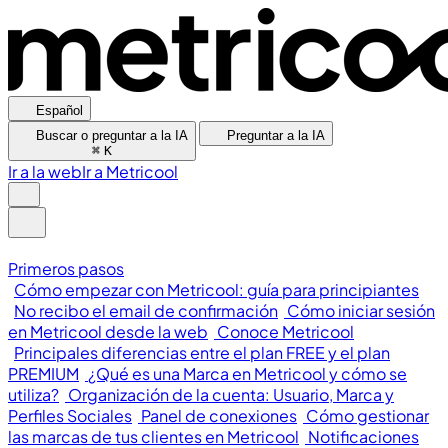
Español
Buscar o preguntar a la IA
Preguntar a la IA
⌘
K
Ir a la web
Ir a Metricool
Primeros pasos
Cómo empezar con Metricool: guía para principiantes
No recibo el email de confirmación
Cómo iniciar sesión
en Metricool desde la web
Conoce Metricool
Principales diferencias entre el plan FREE y el plan
PREMIUM
¿Qué es una Marca en Metricool y cómo se
utiliza?
Organización de la cuenta: Usuario, Marca y
Perfiles Sociales
Panel de conexiones
Cómo gestionar
las marcas de tus clientes en Metricool
Notificaciones