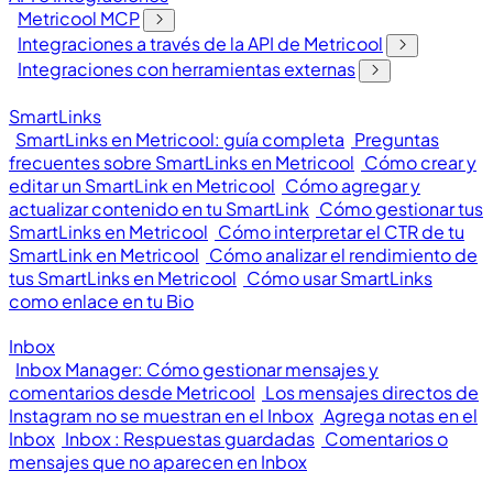
Metricool MCP
Integraciones a través de la API de Metricool
Integraciones con herramientas externas
SmartLinks
SmartLinks en Metricool: guía completa
Preguntas
frecuentes sobre SmartLinks en Metricool
Cómo crear y
editar un SmartLink en Metricool
Cómo agregar y
actualizar contenido en tu SmartLink
Cómo gestionar tus
SmartLinks en Metricool
Cómo interpretar el CTR de tu
SmartLink en Metricool
Cómo analizar el rendimiento de
tus SmartLinks en Metricool
Cómo usar SmartLinks
como enlace en tu Bio
Inbox
Inbox Manager: Cómo gestionar mensajes y
comentarios desde Metricool
Los mensajes directos de
Instagram no se muestran en el Inbox
Agrega notas en el
Inbox
Inbox : Respuestas guardadas
Comentarios o
mensajes que no aparecen en Inbox