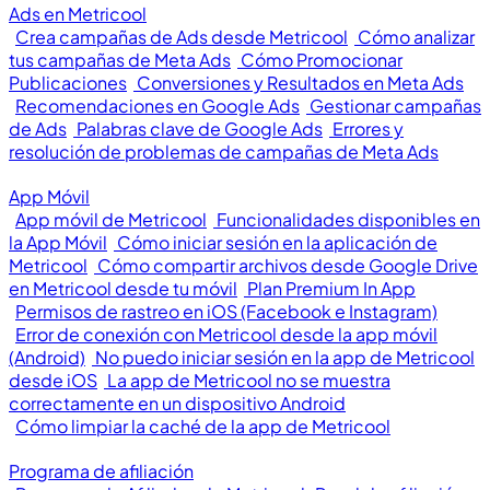
Ads en Metricool
Crea campañas de Ads desde Metricool
Cómo analizar
tus campañas de Meta Ads
Cómo Promocionar
Publicaciones
Conversiones y Resultados en Meta Ads
Recomendaciones en Google Ads
Gestionar campañas
de Ads
Palabras clave de Google Ads
Errores y
resolución de problemas de campañas de Meta Ads
App Móvil
App móvil de Metricool
Funcionalidades disponibles en
la App Móvil
Cómo iniciar sesión en la aplicación de
Metricool
Cómo compartir archivos desde Google Drive
en Metricool desde tu móvil
Plan Premium In App
Permisos de rastreo en iOS (Facebook e Instagram)
Error de conexión con Metricool desde la app móvil
(Android)
No puedo iniciar sesión en la app de Metricool
desde iOS
La app de Metricool no se muestra
correctamente en un dispositivo Android
Cómo limpiar la caché de la app de Metricool
Programa de afiliación