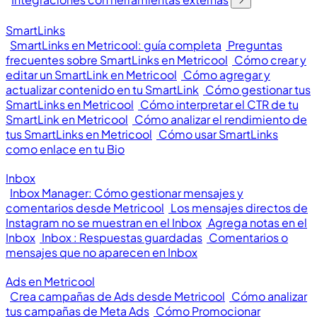
SmartLinks
SmartLinks en Metricool: guía completa
Preguntas
frecuentes sobre SmartLinks en Metricool
Cómo crear y
editar un SmartLink en Metricool
Cómo agregar y
actualizar contenido en tu SmartLink
Cómo gestionar tus
SmartLinks en Metricool
Cómo interpretar el CTR de tu
SmartLink en Metricool
Cómo analizar el rendimiento de
tus SmartLinks en Metricool
Cómo usar SmartLinks
como enlace en tu Bio
Inbox
Inbox Manager: Cómo gestionar mensajes y
comentarios desde Metricool
Los mensajes directos de
Instagram no se muestran en el Inbox
Agrega notas en el
Inbox
Inbox : Respuestas guardadas
Comentarios o
mensajes que no aparecen en Inbox
Ads en Metricool
Crea campañas de Ads desde Metricool
Cómo analizar
tus campañas de Meta Ads
Cómo Promocionar