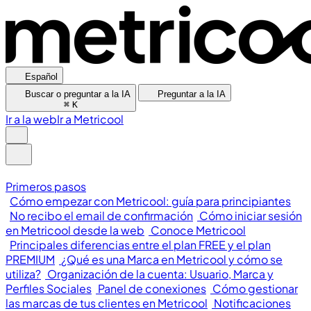
Español
Buscar o preguntar a la IA
Preguntar a la IA
⌘
K
Ir a la web
Ir a Metricool
Primeros pasos
Cómo empezar con Metricool: guía para principiantes
No recibo el email de confirmación
Cómo iniciar sesión
en Metricool desde la web
Conoce Metricool
Principales diferencias entre el plan FREE y el plan
PREMIUM
¿Qué es una Marca en Metricool y cómo se
utiliza?
Organización de la cuenta: Usuario, Marca y
Perfiles Sociales
Panel de conexiones
Cómo gestionar
las marcas de tus clientes en Metricool
Notificaciones