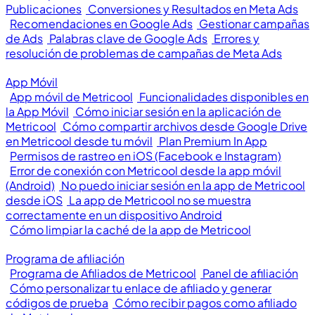
Publicaciones
Conversiones y Resultados en Meta Ads
Recomendaciones en Google Ads
Gestionar campañas
de Ads
Palabras clave de Google Ads
Errores y
resolución de problemas de campañas de Meta Ads
App Móvil
App móvil de Metricool
Funcionalidades disponibles en
la App Móvil
Cómo iniciar sesión en la aplicación de
Metricool
Cómo compartir archivos desde Google Drive
en Metricool desde tu móvil
Plan Premium In App
Permisos de rastreo en iOS (Facebook e Instagram)
Error de conexión con Metricool desde la app móvil
(Android)
No puedo iniciar sesión en la app de Metricool
desde iOS
La app de Metricool no se muestra
correctamente en un dispositivo Android
Cómo limpiar la caché de la app de Metricool
Programa de afiliación
Programa de Afiliados de Metricool
Panel de afiliación
Cómo personalizar tu enlace de afiliado y generar
códigos de prueba
Cómo recibir pagos como afiliado