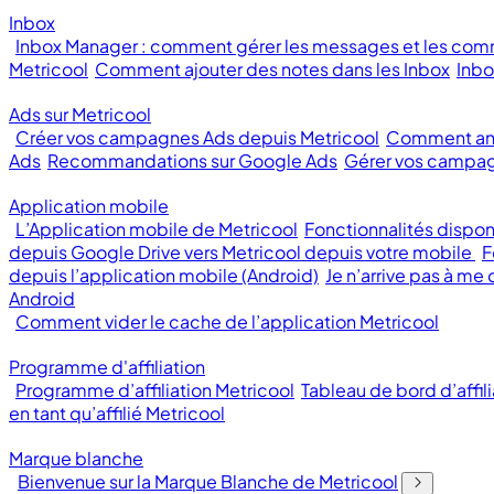
Inbox
Inbox Manager : comment gérer les messages et les com
Metricool
Comment ajouter des notes dans les Inbox
Inbo
Ads sur Metricool
Créer vos campagnes Ads depuis Metricool
Comment ana
Ads
Recommandations sur Google Ads
Gérer vos campag
Application mobile
L’Application mobile de Metricool
Fonctionnalités dispon
depuis Google Drive vers Metricool depuis votre mobile
F
depuis l’application mobile (Android)
Je n’arrive pas à me
Android
Comment vider le cache de l’application Metricool
Programme d'affiliation
Programme d’affiliation Metricool
Tableau de bord d’affili
en tant qu’affilié Metricool
Marque blanche
Bienvenue sur la Marque Blanche de Metricool