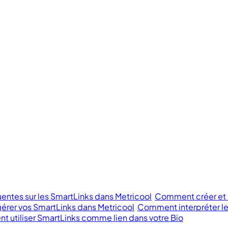
entes sur les SmartLinks dans Metricool
Comment créer et m
rer vos SmartLinks dans Metricool
Comment interpréter le
 utiliser SmartLinks comme lien dans votre Bio