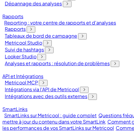
Dépannage des analyses
Rapports
Reporting : votre centre de rapports et d'analyses
Rapports
Tableaux de bord de campagne
Metricool Studio
Suivi de hashtags
Looker Studio
Analyses et rapports : résolution de problèmes
API et Intégrations
Metricool MCP
Intégrations via l'API de Metricool
Intégrations avec des outils externes
SmartLinks
SmartLinks sur Metricool : guide complet
Questions fréqu
mettre à jour du contenu dans votre SmartLink
Comment gé
les performances de vos SmartLinks sur Metricool
Comment