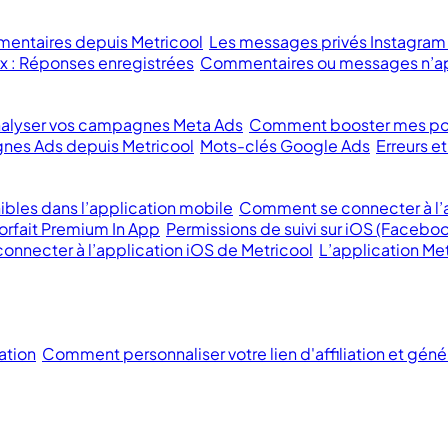
mentaires depuis Metricool
Les messages privés Instagram
x : Réponses enregistrées
Commentaires ou messages n’ap
lyser vos campagnes Meta Ads
Comment booster mes po
nes Ads depuis Metricool
Mots-clés Google Ads
Erreurs 
ibles dans l’application mobile
Comment se connecter à l’a
orfait Premium In App
Permissions de suivi sur iOS (Faceboo
 connecter à l’application iOS de Metricool
L’application Met
ation
Comment personnaliser votre lien d'affiliation et géné