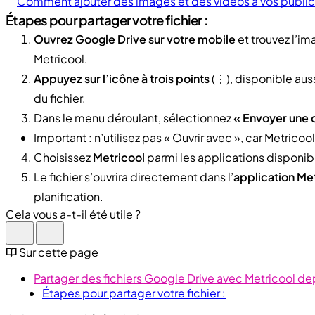
Comment ajouter des images et des vidéos à vos public
Étapes pour partager votre fichier :
Ouvrez Google Drive sur votre mobile
et trouvez l’im
Metricool.
Appuyez sur l’icône à trois points
(⋮), disponible auss
du fichier.
Dans le menu déroulant, sélectionnez
« Envoyer une 
Important : n’utilisez pas « Ouvrir avec », car Metricoo
Choisissez
Metricool
parmi les applications disponib
Le fichier s’ouvrira directement dans l’
application Me
planification.
Cela vous a-t-il été utile ?
Sur cette page
Partager des fichiers Google Drive avec Metricool de
Étapes pour partager votre fichier :