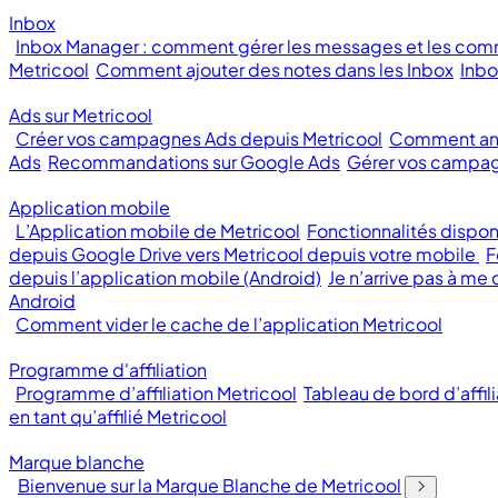
Inbox
Inbox Manager : comment gérer les messages et les com
Metricool
Comment ajouter des notes dans les Inbox
Inbo
Ads sur Metricool
Créer vos campagnes Ads depuis Metricool
Comment ana
Ads
Recommandations sur Google Ads
Gérer vos campag
Application mobile
L’Application mobile de Metricool
Fonctionnalités dispon
depuis Google Drive vers Metricool depuis votre mobile
F
depuis l’application mobile (Android)
Je n’arrive pas à me
Android
Comment vider le cache de l’application Metricool
Programme d'affiliation
Programme d’affiliation Metricool
Tableau de bord d’affili
en tant qu’affilié Metricool
Marque blanche
Bienvenue sur la Marque Blanche de Metricool