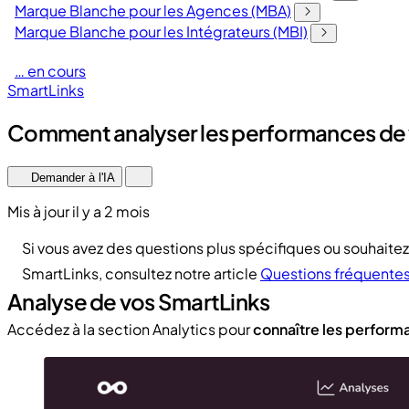
Marque Blanche pour les Agences (MBA)
Marque Blanche pour les Intégrateurs (MBI)
… en cours
SmartLinks
Comment analyser les performances de v
Demander à l'IA
Mis à jour il y a 2 mois
Si vous avez des questions plus spécifiques ou souhaitez
SmartLinks, consultez notre article
Questions fréquentes 
Analyse de vos SmartLinks
Accédez à la section Analytics pour
connaître les perform