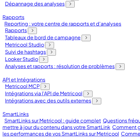
Dépannage des analyses
Rapports
Reporting : votre centre de rapports et d'analyses
Rapports
Tableaux de bord de campagne
Metricool Studio
Suivi de hashtags
Looker Studio
Analyses et rapports : résolution de problèmes
API et Intégrations
Metricool MCP
Intégrations via l'API de Metricool
Intégrations avec des outils externes
SmartLinks
SmartLinks sur Metricool : guide complet
Questions fréqu
mettre à jour du contenu dans votre SmartLink
Comment gé
les performances de vos SmartLinks sur Metricool
Comment