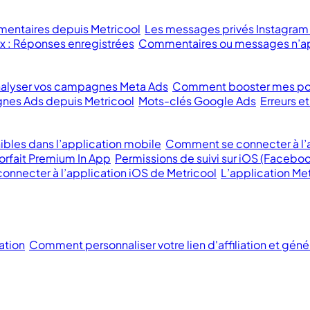
mentaires depuis Metricool
Les messages privés Instagram
x : Réponses enregistrées
Commentaires ou messages n’ap
lyser vos campagnes Meta Ads
Comment booster mes po
nes Ads depuis Metricool
Mots-clés Google Ads
Erreurs 
ibles dans l’application mobile
Comment se connecter à l’a
orfait Premium In App
Permissions de suivi sur iOS (Faceboo
 connecter à l’application iOS de Metricool
L’application Met
ation
Comment personnaliser votre lien d'affiliation et géné