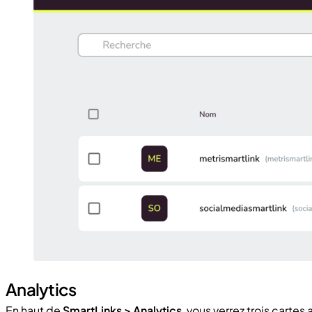
Analytics
En haut de
SmartLinks > Analytics
, vous verrez trois carte