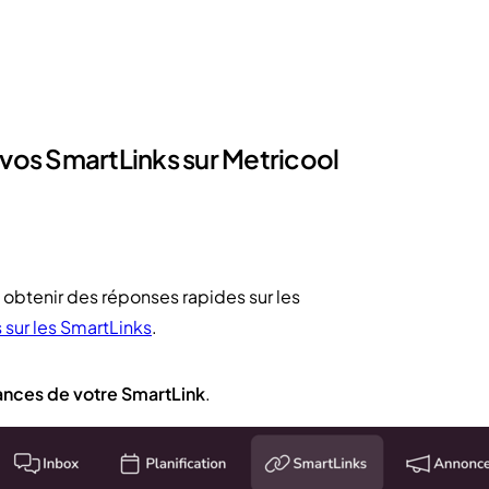
os SmartLinks sur Metricool
 obtenir des réponses rapides sur les
sur les SmartLinks
.
ances de votre SmartLink
.