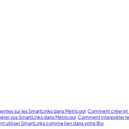
entes sur les SmartLinks dans Metricool
Comment créer et m
rer vos SmartLinks dans Metricool
Comment interpréter le
 utiliser SmartLinks comme lien dans votre Bio