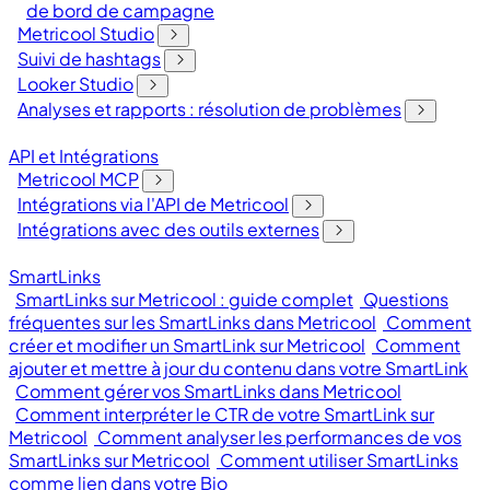
de bord de campagne
Metricool Studio
Suivi de hashtags
Looker Studio
Analyses et rapports : résolution de problèmes
API et Intégrations
Metricool MCP
Intégrations via l'API de Metricool
Intégrations avec des outils externes
SmartLinks
SmartLinks sur Metricool : guide complet
Questions
fréquentes sur les SmartLinks dans Metricool
Comment
créer et modifier un SmartLink sur Metricool
Comment
ajouter et mettre à jour du contenu dans votre SmartLink
Comment gérer vos SmartLinks dans Metricool
Comment interpréter le CTR de votre SmartLink sur
Metricool
Comment analyser les performances de vos
SmartLinks sur Metricool
Comment utiliser SmartLinks
comme lien dans votre Bio