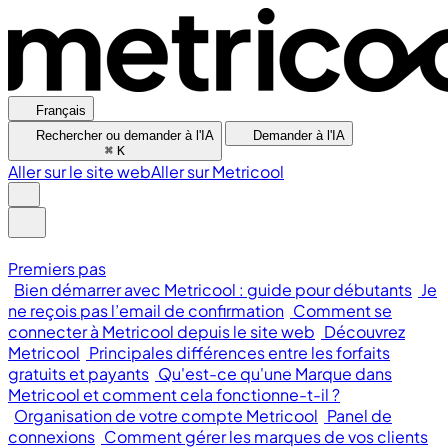
Français
Rechercher ou demander à l'IA
Demander à l'IA
⌘
K
Aller sur le site web
Aller sur Metricool
Premiers pas
Bien démarrer avec Metricool : guide pour débutants
Je
ne reçois pas l’email de confirmation
Comment se
connecter à Metricool depuis le site web
Découvrez
Metricool
Principales différences entre les forfaits
gratuits et payants
Qu'est-ce qu'une Marque dans
Metricool et comment cela fonctionne-t-il ?
Organisation de votre compte Metricool
Panel de
connexions
Comment gérer les marques de vos clients