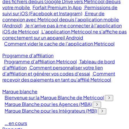
des fichiers depuis Google Drive vers Metricool depuis
votre mobile
Forfait Premium In App
Permissions de
suivi sur iOS (Facebook et Instagram)
Erreur de
connexion avec Metricool depuis l’application mobile
(Android)
Je n’arrive pas à me connecter à l’application
iOS de Metricool
L’application Metricool ne s’affiche pas
correctement sur un appareil Android
Comment vider le cache de l’application Metricool
Programme d'affiliation
Programme d’affiliation Metricool
Tableau de bord
d’affiliation
Comment personnaliser votre lien
d'affiliation et générer vos codes d'essai
Comment
recevoir des paiements en tant qu’affilié Metricool
Marque blanche
Bienvenue sur la Marque Blanche de Metricool
Marque Blanche pour les Agences (MBA)
Marque Blanche pour les Intégrateurs (MBI)
… en cours