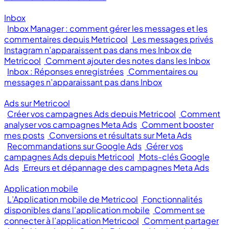
Inbox
Inbox Manager : comment gérer les messages et les
commentaires depuis Metricool
Les messages privés
Instagram n’apparaissent pas dans mes Inbox de
Metricool
Comment ajouter des notes dans les Inbox
Inbox : Réponses enregistrées
Commentaires ou
messages n’apparaissant pas dans Inbox
Ads sur Metricool
Créer vos campagnes Ads depuis Metricool
Comment
analyser vos campagnes Meta Ads
Comment booster
mes posts
Conversions et résultats sur Meta Ads
Recommandations sur Google Ads
Gérer vos
campagnes Ads depuis Metricool
Mots-clés Google
Ads
Erreurs et dépannage des campagnes Meta Ads
Application mobile
L’Application mobile de Metricool
Fonctionnalités
disponibles dans l’application mobile
Comment se
connecter à l’application Metricool
Comment partager