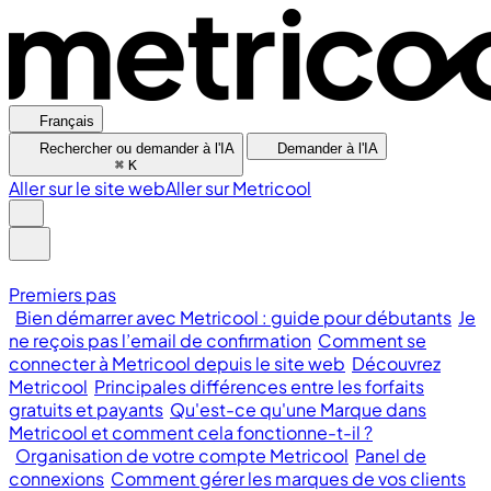
Français
Rechercher ou demander à l'IA
Demander à l'IA
⌘
K
Aller sur le site web
Aller sur Metricool
Premiers pas
Bien démarrer avec Metricool : guide pour débutants
Je
ne reçois pas l’email de confirmation
Comment se
connecter à Metricool depuis le site web
Découvrez
Metricool
Principales différences entre les forfaits
gratuits et payants
Qu'est-ce qu'une Marque dans
Metricool et comment cela fonctionne-t-il ?
Organisation de votre compte Metricool
Panel de
connexions
Comment gérer les marques de vos clients