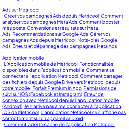
Ads sur Metricool
Créer vos campagnes Ads depuis Metricool
Comment
analyser vos campagnes Meta Ads
Comment booster
mes posts
Conversions et résultats sur Meta
Ads
Recommandations sur Google Ads
Gérer vos
campagnes Ads depuis Metricool
Mots-clés Google
Ads
Erreurs et dépannage des campagnes Meta Ads
Application mobile
L’Application mobile de Metricool
Fonctionnalités
disponibles dans l’application mobile
Comment se
connecter à l’application Metricool
Comment partager
des fichiers depuis Google Drive vers Metricool depuis
votre mobile
Forfait Premium In App
Permissions de
suivi sur iOS (Facebook et Instagram)
Erreur de
connexion avec Metricool depuis l’application mobile
(Android)
Je n’arrive pas à me connecter à l’application
iOS de Metricool
L’application Metricool ne s’affiche pas
correctement sur un appareil Android
Comment vider le cache de l’application Metricool