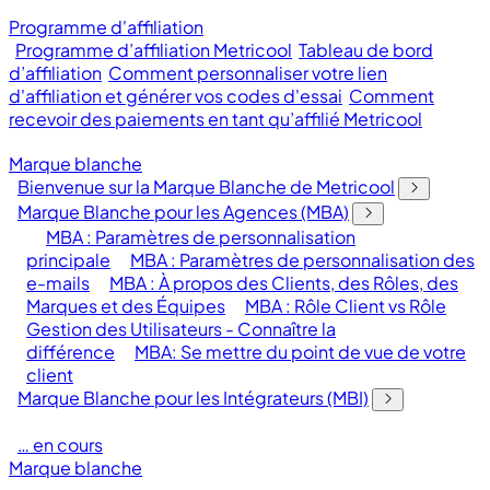
Programme d'affiliation
Programme d’affiliation Metricool
Tableau de bord
d’affiliation
Comment personnaliser votre lien
d'affiliation et générer vos codes d'essai
Comment
recevoir des paiements en tant qu’affilié Metricool
Marque blanche
Bienvenue sur la Marque Blanche de Metricool
Marque Blanche pour les Agences (MBA)
MBA : Paramètres de personnalisation
principale
MBA : Paramètres de personnalisation des
e-mails
MBA : À propos des Clients, des Rôles, des
Marques et des Équipes
MBA : Rôle Client vs Rôle
Gestion des Utilisateurs - Connaître la
différence
MBA: Se mettre du point de vue de votre
client
Marque Blanche pour les Intégrateurs (MBI)
… en cours
Marque blanche