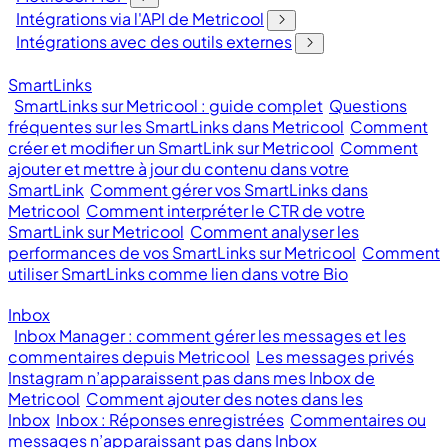
Intégrations via l'API de Metricool
Intégrations avec des outils externes
SmartLinks
SmartLinks sur Metricool : guide complet
Questions
fréquentes sur les SmartLinks dans Metricool
Comment
créer et modifier un SmartLink sur Metricool
Comment
ajouter et mettre à jour du contenu dans votre
SmartLink
Comment gérer vos SmartLinks dans
Metricool
Comment interpréter le CTR de votre
SmartLink sur Metricool
Comment analyser les
performances de vos SmartLinks sur Metricool
Comment
utiliser SmartLinks comme lien dans votre Bio
Inbox
Inbox Manager : comment gérer les messages et les
commentaires depuis Metricool
Les messages privés
Instagram n’apparaissent pas dans mes Inbox de
Metricool
Comment ajouter des notes dans les
Inbox
Inbox : Réponses enregistrées
Commentaires ou
messages n’apparaissant pas dans Inbox