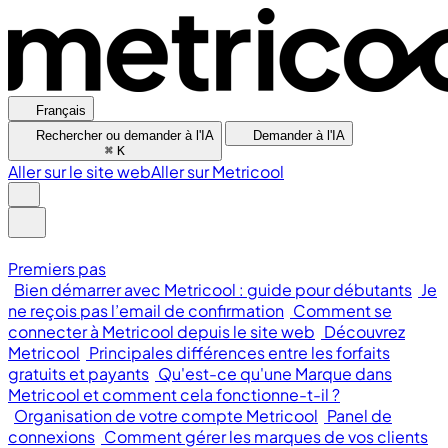
Français
Rechercher ou demander à l'IA
Demander à l'IA
⌘
K
Aller sur le site web
Aller sur Metricool
Premiers pas
Bien démarrer avec Metricool : guide pour débutants
Je
ne reçois pas l’email de confirmation
Comment se
connecter à Metricool depuis le site web
Découvrez
Metricool
Principales différences entre les forfaits
gratuits et payants
Qu'est-ce qu'une Marque dans
Metricool et comment cela fonctionne-t-il ?
Organisation de votre compte Metricool
Panel de
connexions
Comment gérer les marques de vos clients