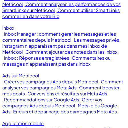
Metricool
Comment analyser les performances de vos
SmartLinks sur Metricool
Comment utiliser SmartLinks
comme lien dans votre Bio
Inbox
Inbox Manager : comment gérer les messages et les
commentaires depuis Metricool
Les messages privés
Instagram n’apparaissent pas dans mes Inbox de
Metricool
Comment ajouter des notes dans les Inbox
Inbox : Réponses enregistrées
Commentaires ou
messages n’apparaissant pas dans Inbox
Ads sur Metricool
Créer vos campagnes Ads depuis Metricool
Comment
analyser vos campagnes Meta Ads
Comment booster
mes posts
Conversions et résultats sur Meta Ads
Recommandations sur Google Ads
Gérer vos
campagnes Ads depuis Metricool
Mots-clés Google
Ads
Erreurs et dépannage des campagnes Meta Ads
Application mobile