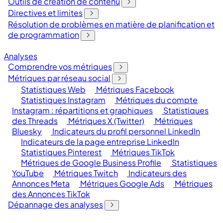
Outils de création de contenu
Directives et limites
Résolution de problèmes en matière de planification et
de programmation
Analyses
Comprendre vos métriques
Métriques par réseau social
Statistiques Web
Métriques Facebook
Statistiques Instagram
Métriques du compte
Instagram : répartitions et graphiques
Statistiques
des Threads
Métriques X (Twitter)
Métriques
Bluesky
Indicateurs du profil personnel LinkedIn
Indicateurs de la page entreprise LinkedIn
Statistiques Pinterest
Métriques TikTok
Métriques de Google Business Profile
Statistiques
YouTube
Métriques Twitch
Indicateurs des
Annonces Meta
Métriques Google Ads
Métriques
des Annonces TikTok
Dépannage des analyses