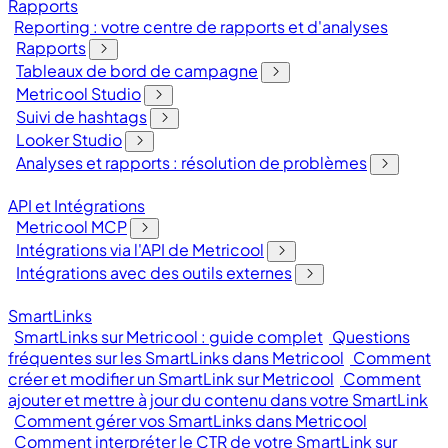
Rapports
Reporting : votre centre de rapports et d'analyses
Rapports
Tableaux de bord de campagne
Metricool Studio
Suivi de hashtags
Looker Studio
Analyses et rapports : résolution de problèmes
API et Intégrations
Metricool MCP
Intégrations via l'API de Metricool
Intégrations avec des outils externes
SmartLinks
SmartLinks sur Metricool : guide complet
Questions
fréquentes sur les SmartLinks dans Metricool
Comment
créer et modifier un SmartLink sur Metricool
Comment
ajouter et mettre à jour du contenu dans votre SmartLink
Comment gérer vos SmartLinks dans Metricool
Comment interpréter le CTR de votre SmartLink sur