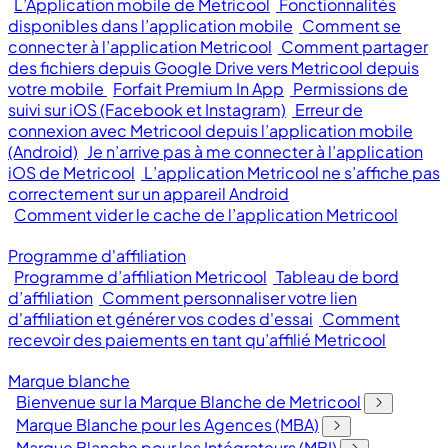
L’Application mobile de Metricool
Fonctionnalités
disponibles dans l’application mobile
Comment se
connecter à l’application Metricool
Comment partager
des fichiers depuis Google Drive vers Metricool depuis
votre mobile
Forfait Premium In App
Permissions de
suivi sur iOS (Facebook et Instagram)
Erreur de
connexion avec Metricool depuis l’application mobile
(Android)
Je n’arrive pas à me connecter à l’application
iOS de Metricool
L’application Metricool ne s’affiche pas
correctement sur un appareil Android
Comment vider le cache de l’application Metricool
Programme d'affiliation
Programme d’affiliation Metricool
Tableau de bord
d’affiliation
Comment personnaliser votre lien
d'affiliation et générer vos codes d'essai
Comment
recevoir des paiements en tant qu’affilié Metricool
Marque blanche
Bienvenue sur la Marque Blanche de Metricool
Marque Blanche pour les Agences (MBA)
Marque Blanche pour les Intégrateurs (MBI)