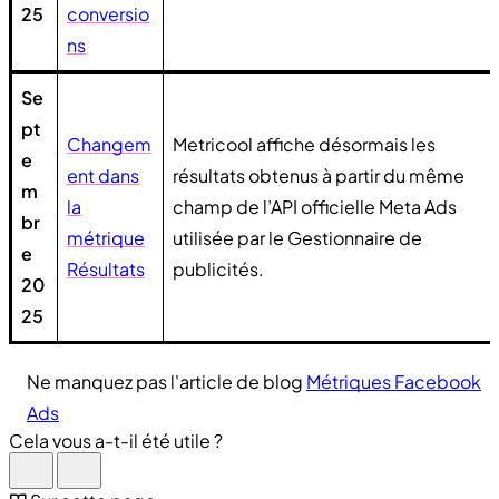
25
conversio
ns
Se
pt
Changem
Metricool affiche désormais les
e
ent dans
résultats obtenus à partir du même
m
la
champ de l’API officielle Meta Ads
br
métrique
utilisée par le Gestionnaire de
e
Résultats
publicités.
20
25
Ne manquez pas l'article de blog
Métriques Facebook
Ads
Cela vous a-t-il été utile ?