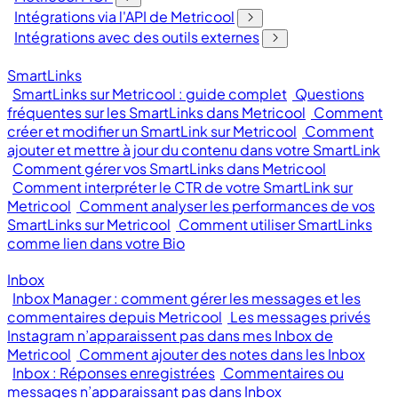
Intégrations via l'API de Metricool
Intégrations avec des outils externes
SmartLinks
SmartLinks sur Metricool : guide complet
Questions
fréquentes sur les SmartLinks dans Metricool
Comment
créer et modifier un SmartLink sur Metricool
Comment
ajouter et mettre à jour du contenu dans votre SmartLink
Comment gérer vos SmartLinks dans Metricool
Comment interpréter le CTR de votre SmartLink sur
Metricool
Comment analyser les performances de vos
SmartLinks sur Metricool
Comment utiliser SmartLinks
comme lien dans votre Bio
Inbox
Inbox Manager : comment gérer les messages et les
commentaires depuis Metricool
Les messages privés
Instagram n’apparaissent pas dans mes Inbox de
Metricool
Comment ajouter des notes dans les Inbox
Inbox : Réponses enregistrées
Commentaires ou
messages n’apparaissant pas dans Inbox