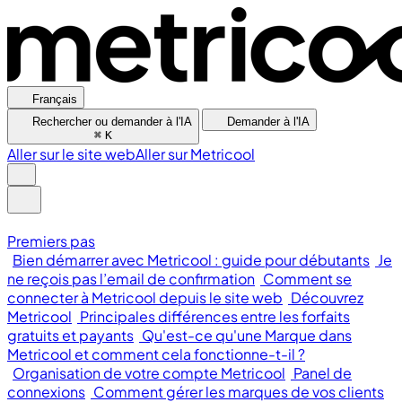
Français
Rechercher ou demander à l'IA
Demander à l'IA
⌘
K
Aller sur le site web
Aller sur Metricool
Premiers pas
Bien démarrer avec Metricool : guide pour débutants
Je
ne reçois pas l’email de confirmation
Comment se
connecter à Metricool depuis le site web
Découvrez
Metricool
Principales différences entre les forfaits
gratuits et payants
Qu'est-ce qu'une Marque dans
Metricool et comment cela fonctionne-t-il ?
Organisation de votre compte Metricool
Panel de
connexions
Comment gérer les marques de vos clients