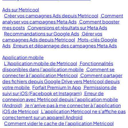
Ads sur Metricool
Créer vos campagnes Ads depuis Metricool
Comment
analyser vos campagnes Meta Ads
Comment booster
mes posts
Conversions et résultats sur Meta Ads
Recommandations sur Google Ads
Gérer vos
campagnes Ads depuis Metricool
Mots-clés Google
Ads
Erreurs et dépannage des campagnes Meta Ads
Application mobile
L’Application mobile de Metricool
Fonctionnalités
disponibles dans l’application mobile
Comment se
connecter à l’application Metricool
Comment partager
des fichiers depuis Google Drive vers Metricool depuis
votre mobile
Forfait Premium In App
Permissions de
suivi sur iOS (Facebook et Instagram)
Erreur de
connexion avec Metricool depuis l’application mobile
(Android)
Je n’arrive pas à me connecter à l’application
iOS de Metricool
L’application Metricool ne s’affiche pas
correctement sur un appareil Android
Comment vider le cache de l’application Metricool