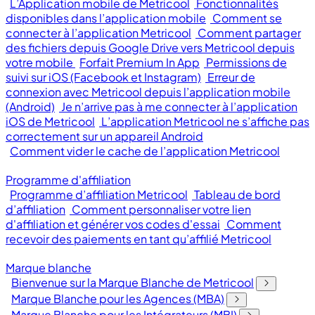
L’Application mobile de Metricool
Fonctionnalités
disponibles dans l’application mobile
Comment se
connecter à l’application Metricool
Comment partager
des fichiers depuis Google Drive vers Metricool depuis
votre mobile
Forfait Premium In App
Permissions de
suivi sur iOS (Facebook et Instagram)
Erreur de
connexion avec Metricool depuis l’application mobile
(Android)
Je n’arrive pas à me connecter à l’application
iOS de Metricool
L’application Metricool ne s’affiche pas
correctement sur un appareil Android
Comment vider le cache de l’application Metricool
Programme d'affiliation
Programme d’affiliation Metricool
Tableau de bord
d’affiliation
Comment personnaliser votre lien
d'affiliation et générer vos codes d'essai
Comment
recevoir des paiements en tant qu’affilié Metricool
Marque blanche
Bienvenue sur la Marque Blanche de Metricool
Marque Blanche pour les Agences (MBA)
Marque Blanche pour les Intégrateurs (MBI)