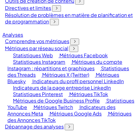
Outils de création de contenu
Directives et limites
Résolution de problèmes en matière de planification et
de programmation
Analyses
Comprendre vos métriques
Métriques par réseau social
Statistiques Web
Métriques Facebook
Statistiques Instagram
Métriques du compte
Instagram : répartitions et graphiques
Statistiques
des Threads
Métriques X (Twitter)
Métriques
Bluesky
Indicateurs du profil personnel LinkedIn
Indicateurs de la page entreprise LinkedIn
Statistiques Pinterest
Métriques TikTok
Métriques de Google Business Profile
Statistiques
YouTube
Métriques Twitch
Indicateurs des
Annonces Meta
Métriques Google Ads
Métriques
des Annonces TikTok
Dépannage des analyses