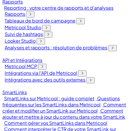
Rapports
Reporting : votre centre de rapports et d'analyses
Rapports
Tableaux de bord de campagne
Metricool Studio
Suivi de hashtags
Looker Studio
Analyses et rapports : résolution de problèmes
API et Intégrations
Metricool MCP
Intégrations via l'API de Metricool
Intégrations avec des outils externes
SmartLinks
SmartLinks sur Metricool : guide complet
Questions
fréquentes sur les SmartLinks dans Metricool
Comment
créer et modifier un SmartLink sur Metricool
Comment
ajouter et mettre à jour du contenu dans votre SmartLink
Comment gérer vos SmartLinks dans Metricool
Comment interpréter le CTR de votre SmartLink sur