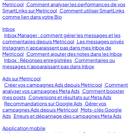
Metricool
Comment analyser les performances de vos
SmartLinks sur Metricool
Comment utiliser SmartLinks
comme lien dans votre Bio
Inbox
Inbox Manager : comment gérer les messages et les
commentaires depuis Metricool
Les messages privés
Instagram n’apparaissent pas dans mes Inbox de
Metricool
Comment ajouter des notes dans les Inbox
Inbox : Réponses enregistrées
Commentaires ou
messages n’apparaissant pas dans Inbox
Ads sur Metricool
Créer vos campagnes Ads depuis Metricool
Comment
analyser vos campagnes Meta Ads
Comment booster
mes posts
Conversions et résultats sur Meta Ads
Recommandations sur Google Ads
Gérer vos
campagnes Ads depuis Metricool
Mots-clés Google
Ads
Erreurs et dépannage des campagnes Meta Ads
Application mobile