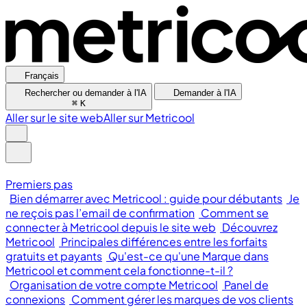
Français
Rechercher ou demander à l'IA
Demander à l'IA
⌘
K
Aller sur le site web
Aller sur Metricool
Premiers pas
Bien démarrer avec Metricool : guide pour débutants
Je
ne reçois pas l’email de confirmation
Comment se
connecter à Metricool depuis le site web
Découvrez
Metricool
Principales différences entre les forfaits
gratuits et payants
Qu'est-ce qu'une Marque dans
Metricool et comment cela fonctionne-t-il ?
Organisation de votre compte Metricool
Panel de
connexions
Comment gérer les marques de vos clients