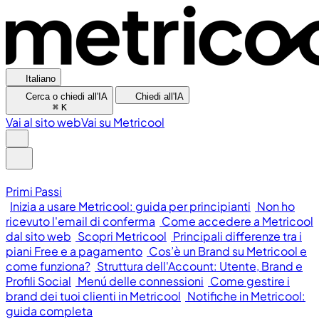
Italiano
Cerca o chiedi all'IA
Chiedi all'IA
⌘
K
Vai al sito web
Vai su Metricool
Primi Passi
Inizia a usare Metricool: guida per principianti
Non ho
ricevuto l'email di conferma
Come accedere a Metricool
dal sito web
Scopri Metricool
Principali differenze tra i
piani Free e a pagamento
Cos’è un Brand su Metricool e
come funziona?
Struttura dell'Account: Utente, Brand e
Profili Social
Menú delle connessioni
Come gestire i
brand dei tuoi clienti in Metricool
Notifiche in Metricool:
guida completa