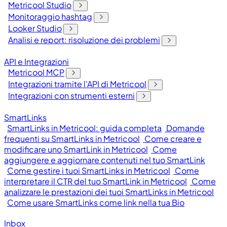
Metricool Studio
Monitoraggio hashtag
Looker Studio
Analisi e report: risoluzione dei problemi
API e Integrazioni
Metricool MCP
Integrazioni tramite l'API di Metricool
Integrazioni con strumenti esterni
SmartLinks
SmartLinks in Metricool: guida completa
Domande
frequenti su SmartLinks in Metricool
Come creare e
modificare uno SmartLink in Metricool
Come
aggiungere e aggiornare contenuti nel tuo SmartLink
Come gestire i tuoi SmartLinks in Metricool
Come
interpretare il CTR del tuo SmartLink in Metricool
Come
analizzare le prestazioni dei tuoi SmartLinks in Metricool
Come usare SmartLinks come link nella tua Bio
Inbox