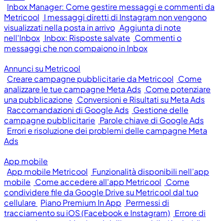
Inbox Manager: Come gestire messaggi e commenti da
Metricool
I messaggi diretti di Instagram non vengono
visualizzati nella posta in arrivo
Aggiunta di note
nell'Inbox
Inbox: Risposte salvate
Commenti o
messaggi che non compaiono in Inbox
Annunci su Metricool
Creare campagne pubblicitarie da Metricool
Come
analizzare le tue campagne Meta Ads
Come potenziare
una pubblicazione
Conversioni e Risultati su Meta Ads
Raccomandazioni di Google Ads
Gestione delle
campagne pubblicitarie
Parole chiave di Google Ads
Errori e risoluzione dei problemi delle campagne Meta
Ads
App mobile
App mobile Metricool
Funzionalità disponibili nell’app
mobile
Come accedere all'app Metricool
Come
condividere file da Google Drive su Metricool dal tuo
cellulare
Piano Premium In App
Permessi di
tracciamento su iOS (Facebook e Instagram)
Errore di