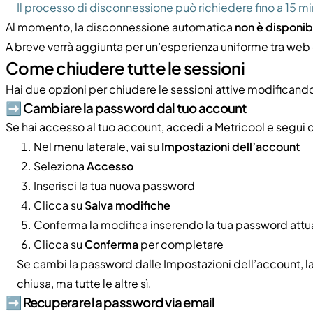
Il processo di disconnessione può richiedere fino a 15 mi
Al momento, la disconnessione automatica
non è disponib
A breve verrà aggiunta per un’esperienza uniforme tra web
Come chiudere tutte le sessioni
Hai due opzioni per chiudere le sessioni attive modificand
➡️ Cambiare la password dal tuo account
Se hai accesso al tuo account, accedi a Metricool e segui 
Nel menu laterale, vai su
Impostazioni dell’account
Seleziona
Accesso
Inserisci la tua nuova password
Clicca su
Salva modifiche
Conferma la modifica inserendo la tua password attu
Clicca su
Conferma
per completare
Se cambi la password dalle Impostazioni dell’account, la
chiusa, ma tutte le altre sì.
➡️ Recuperare la password via email