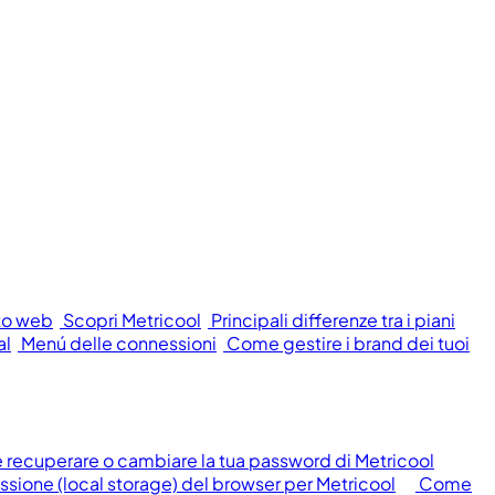
to web
Scopri Metricool
Principali differenze tra i piani
al
Menú delle connessioni
Come gestire i brand dei tuoi
recuperare o cambiare la tua password di Metricool
essione (local storage) del browser per Metricool
Come