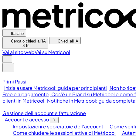
Italiano
Cerca o chiedi all'IA
Chiedi all'IA
⌘
K
Vai al sito web
Vai su Metricool
Primi Passi
Inizia a usare Metricool: guida per principianti
Non ho rice
Free e a pagamento
Cos’è un Brand su Metricool e come 
clienti in Metricool
Notifiche in Metricool: guida completa
Gestione dell'account e fatturazione
Account e accesso
Impostazioni e scorciatoie dell'account
Come verific
Come chiudere le sessioni attive di Metricool
Autent