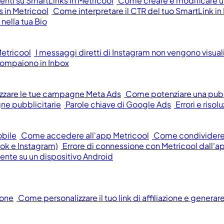
ti su SmartLinks in Metricool
Come creare e modificare un
 in Metricool
Come interpretare il CTR del tuo SmartLink in
nella tua Bio
etricool
I messaggi diretti di Instagram non vengono visualiz
ompaiono in Inbox
zzare le tue campagne Meta Ads
Come potenziare una pub
ne pubblicitarie
Parole chiave di Google Ads
Errori e ris
obile
Come accedere all'app Metricool
Come condividere f
ok e Instagram)
Errore di connessione con Metricool dall'a
mente su un dispositivo Android
ione
Come personalizzare il tuo link di affiliazione e generar