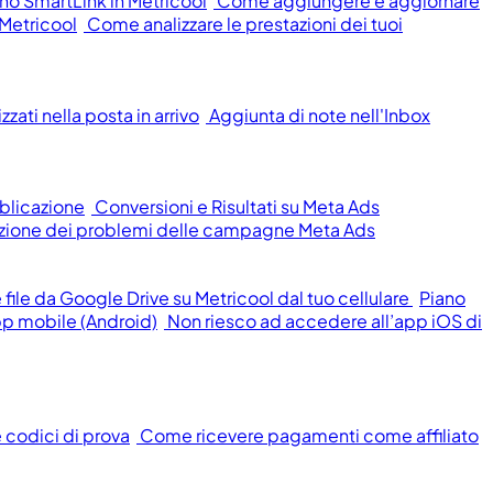
o SmartLink in Metricool
Come aggiungere e aggiornare
 Metricool
Come analizzare le prestazioni dei tuoi
zati nella posta in arrivo
Aggiunta di note nell'Inbox
blicazione
Conversioni e Risultati su Meta Ads
oluzione dei problemi delle campagne Meta Ads
ile da Google Drive su Metricool dal tuo cellulare
Piano
pp mobile (Android)
Non riesco ad accedere all’app iOS di
e codici di prova
Come ricevere pagamenti come affiliato