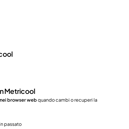
icool
in Metricool
e nei browser web
quando cambi o recuperi la
 in passato