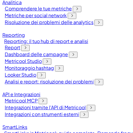
Analitica
Comprendere le tue metriche
Metriche per social network
Risoluzione dei problemi delle analytics
Reporting
Reporting: il tuo hub di report e analisi
Report
Dashboard delle campagne
Metricool Studio
Monitoraggio hashtag
Looker Studio
Analisi e report: risoluzione dei problemi
API e Integrazioni
Metricool MCP
Integrazioni tramite l'API di Metricool
Integrazioni con strumenti esterni
SmartLinks