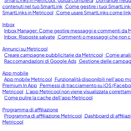
SmartLinks in Metricool: guida completa
Domande frequen
contenuti nel tuo SmartLink
Come gestire i tuoi SmartLinks
SmartLinks in Metricool
Come usare SmartLinks come link 
Inbox
Inbox Manager: Come gestire messaggi e commenti da M
Inbox: Risposte salvate
Commenti o messaggi che non c
Annunci su Metricool
Creare campagne pubblicitarie da Metricool
Come anali
Raccomandazioni di Google Ads
Gestione delle campag
App mobile
App mobile Metricool
Funzionalità disponibili nell’app m
Premium In App
Permessi di tracciamento su iOS (Facebo
Metricool
L'app Metricool non viene visualizzata corretta
Come pulire la cache dell’app Metricool
Programma di affiliazione
Programma di affiliazione Metricool
Dashboard di affiliaz
Metricool