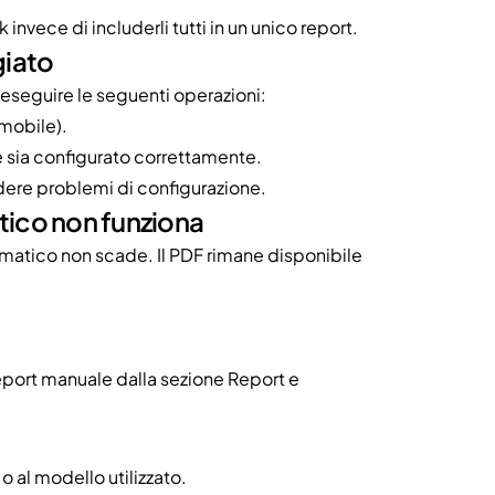
nvece di includerli tutti in un unico report.
giato
a eseguire le seguenti operazioni:
 mobile).
e sia configurato correttamente.
dere problemi di configurazione.
atico non funziona
tomatico non scade. Il PDF rimane disponibile
report manuale dalla sezione Report e
o al modello utilizzato.