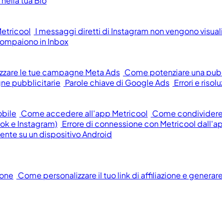
nella tua Bio
etricool
I messaggi diretti di Instagram non vengono visualiz
ompaiono in Inbox
zzare le tue campagne Meta Ads
Come potenziare una pub
ne pubblicitarie
Parole chiave di Google Ads
Errori e ris
obile
Come accedere all'app Metricool
Come condividere f
ok e Instagram)
Errore di connessione con Metricool dall'a
mente su un dispositivo Android
ione
Come personalizzare il tuo link di affiliazione e generar