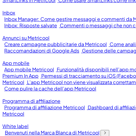
SmartLinks in Metricool
Come usare SmartLinks come link 
Inbox
Inbox Manager: Come gestire messaggi e commenti da M
Inbox: Risposte salvate
Commenti o messaggi che non c
Annunci su Metricool
Creare campagne pubblicitarie da Metricool
Come anali
Raccomandazioni di Google Ads
Gestione delle campag
App mobile
App mobile Metricool
Funzionalità disponibili nell’app m
Premium In App
Permessi di tracciamento su iOS (Facebo
Metricool
L'app Metricool non viene visualizzata corretta
Come pulire la cache dell’app Metricool
Programma di affiliazione
Programma di affiliazione Metricool
Dashboard di affiliaz
Metricool
White label
Benvenuti nella Marca Blanca di Metricool