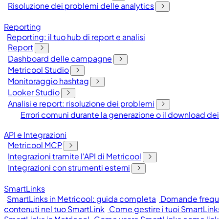
Risoluzione dei problemi delle analytics
Reporting
Reporting: il tuo hub di report e analisi
Report
Dashboard delle campagne
Metricool Studio
Monitoraggio hashtag
Looker Studio
Analisi e report: risoluzione dei problemi
Errori comuni durante la generazione o il download dei
API e Integrazioni
Metricool MCP
Integrazioni tramite l'API di Metricool
Integrazioni con strumenti esterni
SmartLinks
SmartLinks in Metricool: guida completa
Domande frequen
contenuti nel tuo SmartLink
Come gestire i tuoi SmartLinks