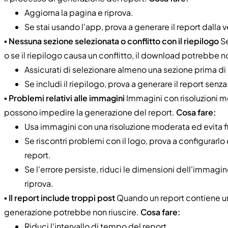
Aggiorna la pagina e riprova.
Se stai usando l'app, prova a generare il report dalla
▪️
Nessuna sezione selezionata o conflitto con il riepilogo
Se
o se il riepilogo causa un conflitto, il download potrebbe n
Assicurati di selezionare almeno una sezione prima di 
Se includi il riepilogo, prova a generare il report senza
▪️
Problemi relativi alle immagini
Immagini con risoluzioni mo
possono impedire la generazione del report.
Cosa fare:
Usa immagini con una risoluzione moderata ed evita fi
Se riscontri problemi con il logo, prova a configurarl
report.
Se l'errore persiste, riduci le dimensioni dell'imma
riprova.
▪️
Il report include troppi post
Quando un report contiene un
generazione potrebbe non riuscire.
Cosa fare:
Riduci l'intervallo di tempo del report.