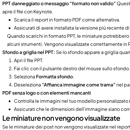
PPT danneggiato o messaggio “formato non valido”
Questo
apre il file con Keynote.
Scarica il report in formato PDF come alternativa.
Assicurati di avere installata la versione più recente 
Quando scarichi in formato PPT, le miniature potrebbero 
alcuni strumenti. Vengono visualizzate correttamente in
Sfondo a griglia nel PPT:
Se lo sfondo appare a griglia quando
Apri il file PPT.
Fai clic con il pulsante destro del mouse sullo sfondo
Seleziona
Formatta sfondo
.
Deseleziona
“Affianca immagine come trama”
nel pa
PDF senza logo o con elementi mancanti
Controlla le immagini nel tuo modello personalizzato 
Assicurati che le dimensioni dell'immagine siano corr
Le miniature non vengono visualizzate
Se le miniature dei post non vengono visualizzate nel repor