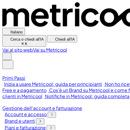
Italiano
Cerca o chiedi all'IA
Chiedi all'IA
⌘
K
Vai al sito web
Vai su Metricool
Primi Passi
Inizia a usare Metricool: guida per principianti
Non ho rice
Free e a pagamento
Cos’è un Brand su Metricool e come 
clienti in Metricool
Notifiche in Metricool: guida completa
Gestione dell'account e fatturazione
Account e accesso
Brand e utenti
Piani e fatturazione