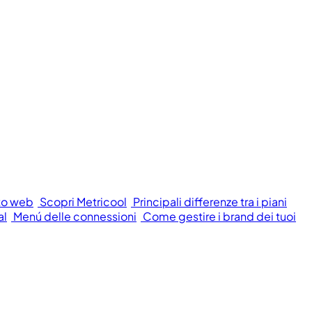
to web
Scopri Metricool
Principali differenze tra i piani
al
Menú delle connessioni
Come gestire i brand dei tuoi