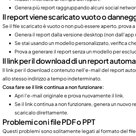
Genera più report raggruppando alcuni social network i
Il report viene scaricato vuoto o danneg
Se il file scaricato è vuoto o non può essere aperto, prova 
Genera il report dalla versione desktop (non dall'app
Se stai usando un modello personalizzato, verifica ch
Prova a generare il report senza un modello per esclu
Il link per il download di un report autom
Il link per il download contenuto nell'e-mail del report au
allo stesso indirizzo a tempo indeterminato.
Cosa fare se il link continua a non funzionare:
Apri l'e-mail originale e prova nuovamente il link.
Se il link continua a non funzionare, genera un nuovo 
scaricalo direttamente.
Problemi con i file PDF o PPT
Questi problemi sono solitamente legati al formato del file 