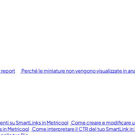
 report
Perché le miniature non vengono visualizzate in anal
ti su SmartLinks in Metricool
Come creare e modificare un
 in Metricool
Come interpretare il CTR del tuo SmartLink in