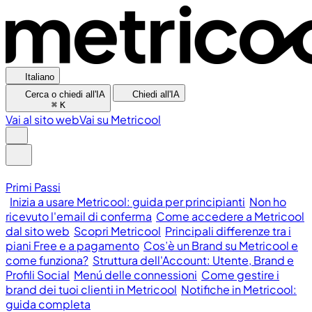
Italiano
Cerca o chiedi all'IA
Chiedi all'IA
⌘
K
Vai al sito web
Vai su Metricool
Primi Passi
Inizia a usare Metricool: guida per principianti
Non ho
ricevuto l'email di conferma
Come accedere a Metricool
dal sito web
Scopri Metricool
Principali differenze tra i
piani Free e a pagamento
Cos’è un Brand su Metricool e
come funziona?
Struttura dell'Account: Utente, Brand e
Profili Social
Menú delle connessioni
Come gestire i
brand dei tuoi clienti in Metricool
Notifiche in Metricool:
guida completa