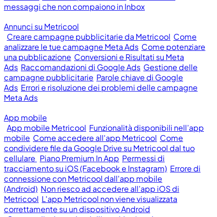
messaggi che non compaiono in Inbox
Annunci su Metricool
Creare campagne pubblicitarie da Metricool
Come
analizzare le tue campagne Meta Ads
Come potenziare
una pubblicazione
Conversioni e Risultati su Meta
Ads
Raccomandazioni di Google Ads
Gestione delle
campagne pubblicitarie
Parole chiave di Google
Ads
Errori e risoluzione dei problemi delle campagne
Meta Ads
App mobile
App mobile Metricool
Funzionalità disponibili nell’app
mobile
Come accedere all'app Metricool
Come
condividere file da Google Drive su Metricool dal tuo
cellulare
Piano Premium In App
Permessi di
tracciamento su iOS (Facebook e Instagram)
Errore di
connessione con Metricool dall'app mobile
(Android)
Non riesco ad accedere all’app iOS di
Metricool
L'app Metricool non viene visualizzata
correttamente su un dispositivo Android