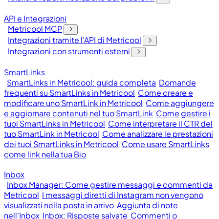
API e Integrazioni
Metricool MCP
Integrazioni tramite l'API di Metricool
Integrazioni con strumenti esterni
SmartLinks
SmartLinks in Metricool: guida completa
Domande
frequenti su SmartLinks in Metricool
Come creare e
modificare uno SmartLink in Metricool
Come aggiungere
e aggiornare contenuti nel tuo SmartLink
Come gestire i
tuoi SmartLinks in Metricool
Come interpretare il CTR del
tuo SmartLink in Metricool
Come analizzare le prestazioni
dei tuoi SmartLinks in Metricool
Come usare SmartLinks
come link nella tua Bio
Inbox
Inbox Manager: Come gestire messaggi e commenti da
Metricool
I messaggi diretti di Instagram non vengono
visualizzati nella posta in arrivo
Aggiunta di note
nell'Inbox
Inbox: Risposte salvate
Commenti o