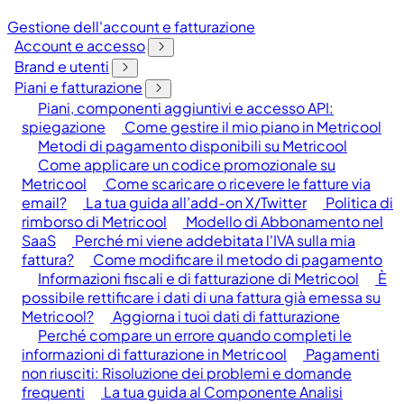
Gestione dell'account e fatturazione
Account e accesso
Brand e utenti
Piani e fatturazione
Piani, componenti aggiuntivi e accesso API:
spiegazione
Come gestire il mio piano in Metricool
Metodi di pagamento disponibili su Metricool
Come applicare un codice promozionale su
Metricool
Come scaricare o ricevere le fatture via
email?
La tua guida all’add-on X/Twitter
Politica di
rimborso di Metricool
Modello di Abbonamento nel
SaaS
Perché mi viene addebitata l'IVA sulla mia
fattura?
Come modificare il metodo di pagamento
Informazioni fiscali e di fatturazione di Metricool
È
possibile rettificare i dati di una fattura già emessa su
Metricool?
Aggiorna i tuoi dati di fatturazione
Perché compare un errore quando completi le
informazioni di fatturazione in Metricool
Pagamenti
non riusciti: Risoluzione dei problemi e domande
frequenti
La tua guida al Componente Analisi