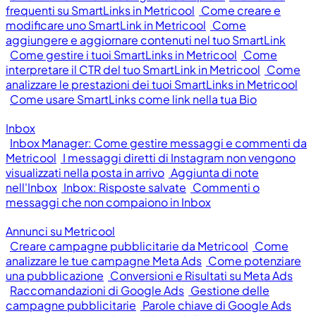
frequenti su SmartLinks in Metricool
Come creare e
modificare uno SmartLink in Metricool
Come
aggiungere e aggiornare contenuti nel tuo SmartLink
Come gestire i tuoi SmartLinks in Metricool
Come
interpretare il CTR del tuo SmartLink in Metricool
Come
analizzare le prestazioni dei tuoi SmartLinks in Metricool
Come usare SmartLinks come link nella tua Bio
Inbox
Inbox Manager: Come gestire messaggi e commenti da
Metricool
I messaggi diretti di Instagram non vengono
visualizzati nella posta in arrivo
Aggiunta di note
nell'Inbox
Inbox: Risposte salvate
Commenti o
messaggi che non compaiono in Inbox
Annunci su Metricool
Creare campagne pubblicitarie da Metricool
Come
analizzare le tue campagne Meta Ads
Come potenziare
una pubblicazione
Conversioni e Risultati su Meta Ads
Raccomandazioni di Google Ads
Gestione delle
campagne pubblicitarie
Parole chiave di Google Ads