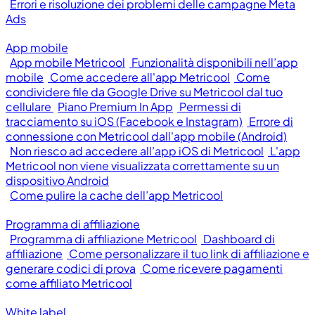
Errori e risoluzione dei problemi delle campagne Meta
Ads
App mobile
App mobile Metricool
Funzionalità disponibili nell’app
mobile
Come accedere all'app Metricool
Come
condividere file da Google Drive su Metricool dal tuo
cellulare
Piano Premium In App
Permessi di
tracciamento su iOS (Facebook e Instagram)
Errore di
connessione con Metricool dall'app mobile (Android)
Non riesco ad accedere all’app iOS di Metricool
L'app
Metricool non viene visualizzata correttamente su un
dispositivo Android
Come pulire la cache dell’app Metricool
Programma di affiliazione
Programma di affiliazione Metricool
Dashboard di
affiliazione
Come personalizzare il tuo link di affiliazione e
generare codici di prova
Come ricevere pagamenti
come affiliato Metricool
White label