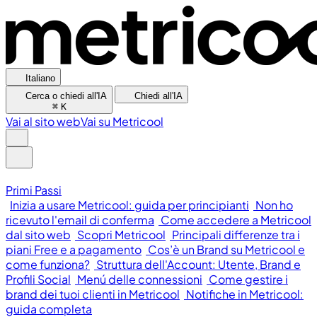
Italiano
Cerca o chiedi all'IA
Chiedi all'IA
⌘
K
Vai al sito web
Vai su Metricool
Primi Passi
Inizia a usare Metricool: guida per principianti
Non ho
ricevuto l'email di conferma
Come accedere a Metricool
dal sito web
Scopri Metricool
Principali differenze tra i
piani Free e a pagamento
Cos’è un Brand su Metricool e
come funziona?
Struttura dell'Account: Utente, Brand e
Profili Social
Menú delle connessioni
Come gestire i
brand dei tuoi clienti in Metricool
Notifiche in Metricool:
guida completa