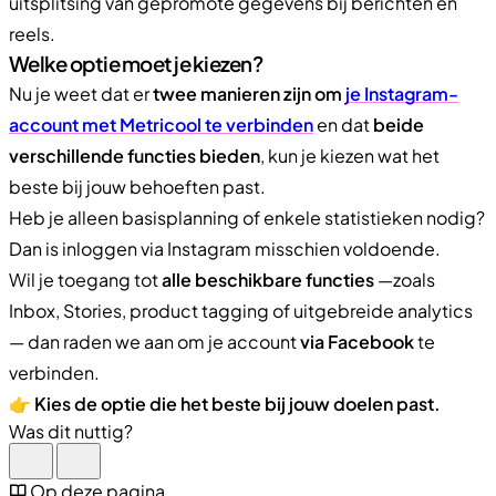
uitsplitsing van gepromote gegevens bij berichten en
reels.
Welke optie moet je kiezen?
Nu je weet dat er
twee manieren zijn om
je Instagram-
account met Metricool te verbinden
en dat
beide
verschillende functies bieden
, kun je kiezen wat het
beste bij jouw behoeften past.
Heb je alleen basisplanning of enkele statistieken nodig?
Dan is inloggen via Instagram misschien voldoende.
Wil je toegang tot
alle beschikbare functies
—zoals
Inbox, Stories, product tagging of uitgebreide analytics
— dan raden we aan om je account
via Facebook
te
verbinden.
👉
Kies de optie die het beste bij jouw doelen past.
Was dit nuttig?
Op deze pagina