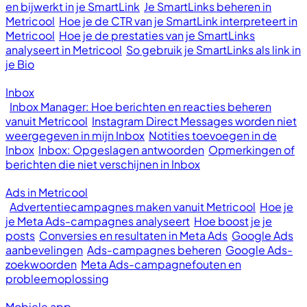
en bijwerkt in je SmartLink
Je SmartLinks beheren in
Metricool
Hoe je de CTR van je SmartLink interpreteert in
Metricool
Hoe je de prestaties van je SmartLinks
analyseert in Metricool
So gebruik je SmartLinks als link in
je Bio
Inbox
Inbox Manager: Hoe berichten en reacties beheren
vanuit Metricool
Instagram Direct Messages worden niet
weergegeven in mijn Inbox
Notities toevoegen in de
Inbox
Inbox: Opgeslagen antwoorden
Opmerkingen of
berichten die niet verschijnen in Inbox
Ads in Metricool
Advertentiecampagnes maken vanuit Metricool
Hoe je
je Meta Ads-campagnes analyseert
Hoe boost je je
posts
Conversies en resultaten in Meta Ads
Google Ads
aanbevelingen
Ads-campagnes beheren
Google Ads-
zoekwoorden
Meta Ads-campagnefouten en
probleemoplossing
Mobiele app