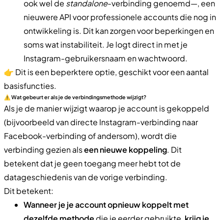
ook wel de
standalone
-verbinding genoemd—, een
nieuwere API voor professionele accounts die nog in
ontwikkeling is. Dit kan zorgen voor beperkingen en
soms wat instabiliteit. Je logt direct in met je
Instagram-gebruikersnaam en wachtwoord.
👉 Dit is een beperktere optie, geschikt voor een aantal
basisfuncties.
⚠️ Wat gebeurt er als je de verbindingsmethode wijzigt?
Als je de manier wijzigt waarop je account is gekoppeld
(bijvoorbeeld van directe Instagram-verbinding naar
Facebook-verbinding of andersom), wordt die
verbinding gezien als
een nieuwe koppeling
. Dit
betekent dat je geen toegang meer hebt tot de
datageschiedenis van de vorige verbinding.
Dit betekent:
Wanneer je je account opnieuw koppelt met
dezelfde methode
die je eerder gebruikte,
krijg je