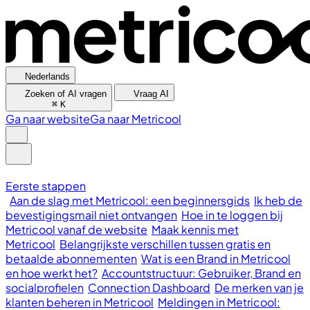
Nederlands
Zoeken of AI vragen
Vraag AI
⌘
K
Ga naar website
Ga naar Metricool
Eerste stappen
Aan de slag met Metricool: een beginnersgids
Ik heb de
bevestigingsmail niet ontvangen
Hoe in te loggen bij
Metricool vanaf de website
Maak kennis met
Metricool
Belangrijkste verschillen tussen gratis en
betaalde abonnementen
Wat is een Brand in Metricool
en hoe werkt het?
Accountstructuur: Gebruiker, Brand en
socialprofielen
Connection Dashboard
De merken van je
klanten beheren in Metricool
Meldingen in Metricool: