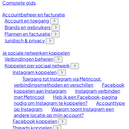
Complete gids
Accountbeheer en facturatie
Account en toegang
Brands en gebruikers
Plannen en facturatie
Juridisch & privacy
Je sociale netwerken koppelen
Verbindingen beheren
Koppelen per sociaal netwerk
Instagram koppelen
Toegang tot Instagram via Metricool:
verbindingsmethoden en verschillen
Facebook
koppelen aan Instagram
Instagram verbinden
met Metricool
Heb ik een Facebook-pagina
nodig om Instagram te koppelen?
Accounttype
op Instagram
Waarom toont Instagram een
andere locatie op mijn account?
Facebook koppelen
Threads koppelen