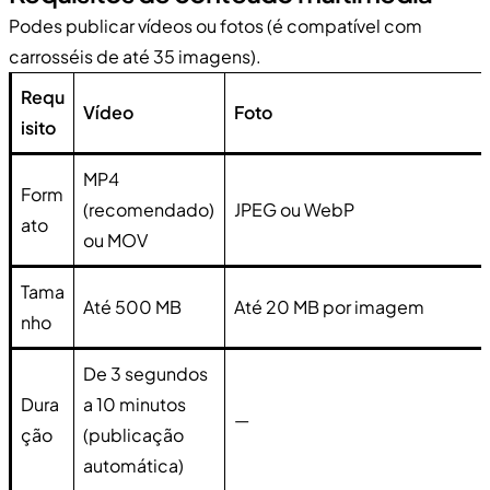
Podes publicar vídeos ou fotos (é compatível com
carrosséis de até 35 imagens).
Requ
Vídeo
Foto
isito
MP4
Form
(recomendado)
JPEG ou WebP
ato
ou MOV
Tama
Até 500 MB
Até 20 MB por imagem
nho
De 3 segundos
Dura
a 10 minutos
—
ção
(publicação
automática)