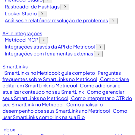
Rastreador de Hashtags
Looker Studio
Análises e relatórios: resolução de problemas
API e Integrações
Metricool MCP
Integrações através da API do Metricool
Integrações com ferramentas externas
SmartLinks
SmartLinks no Metricool: guia completo
Perguntas
frequentes sobre SmartLinks no Metricool
Como criar e
editar um SmartLink no Metricool
Como adicionar e
atualizar conteúdo no seu SmartLink
Como gerenciar
seus SmartLinks no Metricool
Como interpretar o CTR do
seu SmartLink no Metricool
Como analisar o
desempenho dos seus SmartLinks no Metricool
Como
usar SmartLinks como link na sua Bio
Inbox