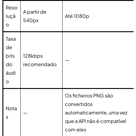
Reso
A partir de
luçã
Até 1080p
540px
o
Taxa
de
bits
128kbps
—
do
recomendado
áudi
o
Os ficheiros PNG são
convertidos
Nota
—
automaticamente, uma vez
s
que a API não é compatível
com eles