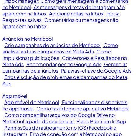
Inbox Manager: Como gerir mensagens e comentários
no Metricool
As mensagens diretas do Instagram não
aparecem na Inbox
Adicione notas na Inbox
Inbox:
Respostas salvas
Comentários ou mensagens não
aparecem no Inbox
Anúncios no Metricool
Crie campanhas de anúncios do Metricool
Como
analisar as tuas campanhas de Meta Ads
Como
impulsionar publicações
Conversões e Resultados no
Meta Ads
Recomendações no Google Ads
Gerenciar
campanhas de anúncios
Palavras-chave do Google Ads
Erros e solução de problemas de campanhas do Meta
Ads
App móvel
App móvel do Metricool
Funcionalidades disponíveis
no app móvel
Como fazer login no aplicativo Metricool
Como compartilhar arquivos do Google Drive no
Metricool a partir do seu celular
Plano Premium In App
Permissões de rastreamento no iOS (Facebook e
Instagram)
Erro de conexão com a Metricool no app