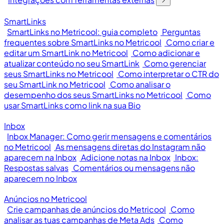
SmartLinks
SmartLinks no Metricool: guia completo
Perguntas
frequentes sobre SmartLinks no Metricool
Como criar e
editar um SmartLink no Metricool
Como adicionar e
atualizar conteúdo no seu SmartLink
Como gerenciar
seus SmartLinks no Metricool
Como interpretar o CTR do
seu SmartLink no Metricool
Como analisar o
desempenho dos seus SmartLinks no Metricool
Como
usar SmartLinks como link na sua Bio
Inbox
Inbox Manager: Como gerir mensagens e comentários
no Metricool
As mensagens diretas do Instagram não
aparecem na Inbox
Adicione notas na Inbox
Inbox:
Respostas salvas
Comentários ou mensagens não
aparecem no Inbox
Anúncios no Metricool
Crie campanhas de anúncios do Metricool
Como
analisar as tuas campanhas de Meta Ads
Como