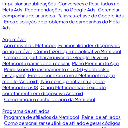
impulsionar publicações
Conversões e Resultados no
Meta Ads
Recomendações no Google Ads
Gerenciar
campanhas de anúncios
Palavras-chave do Google Ads
Erros e solução de problemas de campanhas do Meta
Ads
App móvel
App móvel do Metricool
Funcionalidades disponíveis
no app móvel
Como fazer login no aplicativo Metricool
Como compartilhar arquivos do Google Drive no
Metricool a partir do seu celular
Plano Premium In App
Permissões de rastreamento no iOS (Facebook e
Instagram)
Erro de conexão com a Metricool no app
mobile (Android)
Não consigo entrar na app do
Metricool no iOS
O app Metricool não é exibido
corretamente em dispositivo Android
Como limpar o cache do app da Metricool
Programa de afiliados
Programa de afiliados da Metricool
Painel de afiliados
Como personalizar seu link de afiliado e gerar códigos