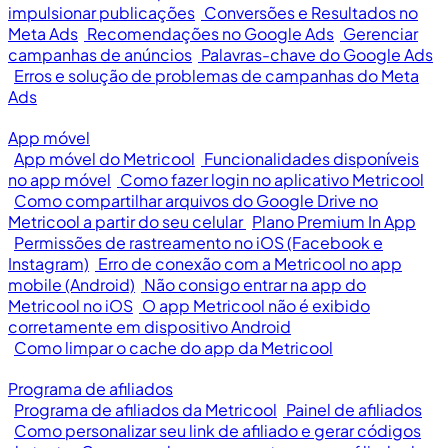
impulsionar publicações
Conversões e Resultados no
Meta Ads
Recomendações no Google Ads
Gerenciar
campanhas de anúncios
Palavras-chave do Google Ads
Erros e solução de problemas de campanhas do Meta
Ads
App móvel
App móvel do Metricool
Funcionalidades disponíveis
no app móvel
Como fazer login no aplicativo Metricool
Como compartilhar arquivos do Google Drive no
Metricool a partir do seu celular
Plano Premium In App
Permissões de rastreamento no iOS (Facebook e
Instagram)
Erro de conexão com a Metricool no app
mobile (Android)
Não consigo entrar na app do
Metricool no iOS
O app Metricool não é exibido
corretamente em dispositivo Android
Como limpar o cache do app da Metricool
Programa de afiliados
Programa de afiliados da Metricool
Painel de afiliados
Como personalizar seu link de afiliado e gerar códigos