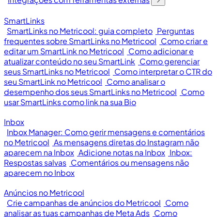
SmartLinks
SmartLinks no Metricool: guia completo
Perguntas
frequentes sobre SmartLinks no Metricool
Como criar e
editar um SmartLink no Metricool
Como adicionar e
atualizar conteúdo no seu SmartLink
Como gerenciar
seus SmartLinks no Metricool
Como interpretar o CTR do
seu SmartLink no Metricool
Como analisar o
desempenho dos seus SmartLinks no Metricool
Como
usar SmartLinks como link na sua Bio
Inbox
Inbox Manager: Como gerir mensagens e comentários
no Metricool
As mensagens diretas do Instagram não
aparecem na Inbox
Adicione notas na Inbox
Inbox:
Respostas salvas
Comentários ou mensagens não
aparecem no Inbox
Anúncios no Metricool
Crie campanhas de anúncios do Metricool
Como
analisar as tuas campanhas de Meta Ads
Como