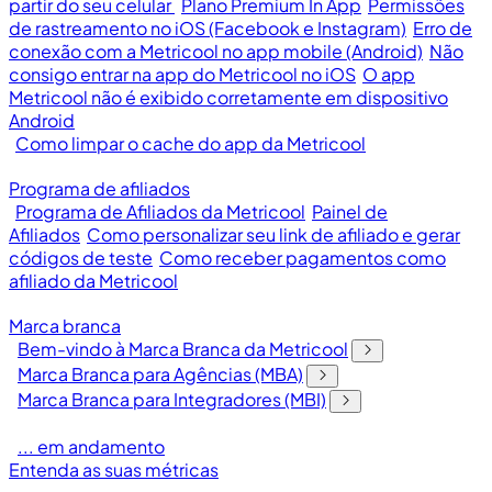
partir do seu celular
Plano Premium In App
Permissões
de rastreamento no iOS (Facebook e Instagram)
Erro de
conexão com a Metricool no app mobile (Android)
Não
consigo entrar na app do Metricool no iOS
O app
Metricool não é exibido corretamente em dispositivo
Android
Como limpar o cache do app da Metricool
Programa de afiliados
Programa de Afiliados da Metricool
Painel de
Afiliados
Como personalizar seu link de afiliado e gerar
códigos de teste
Como receber pagamentos como
afiliado da Metricool
Marca branca
Bem-vindo à Marca Branca da Metricool
Marca Branca para Agências (MBA)
Marca Branca para Integradores (MBI)
... em andamento
Entenda as suas métricas