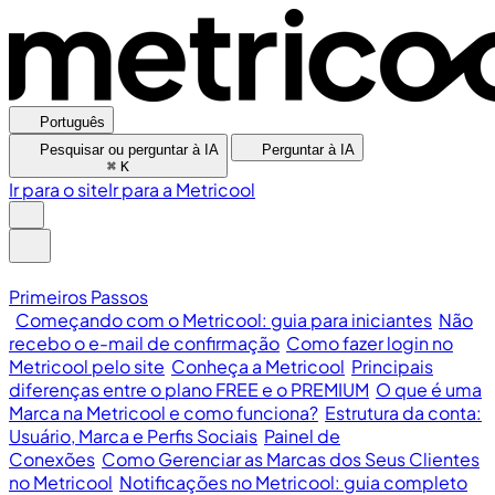
Português
Pesquisar ou perguntar à IA
Perguntar à IA
⌘
K
Ir para o site
Ir para a Metricool
Primeiros Passos
Começando com o Metricool: guia para iniciantes
Não
recebo o e-mail de confirmação
Como fazer login no
Metricool pelo site
Conheça a Metricool
Principais
diferenças entre o plano FREE e o PREMIUM
O que é uma
Marca na Metricool e como funciona?
Estrutura da conta:
Usuário, Marca e Perfis Sociais
Painel de
Conexões
Como Gerenciar as Marcas dos Seus Clientes
no Metricool
Notificações no Metricool: guia completo