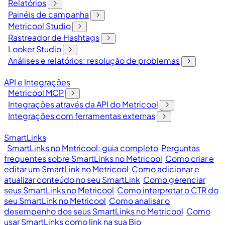
Relatórios
Painéis de campanha
Metricool Studio
Rastreador de Hashtags
Looker Studio
Análises e relatórios: resolução de problemas
API e Integrações
Metricool MCP
Integrações através da API do Metricool
Integrações com ferramentas externas
SmartLinks
SmartLinks no Metricool: guia completo
Perguntas
frequentes sobre SmartLinks no Metricool
Como criar e
editar um SmartLink no Metricool
Como adicionar e
atualizar conteúdo no seu SmartLink
Como gerenciar
seus SmartLinks no Metricool
Como interpretar o CTR do
seu SmartLink no Metricool
Como analisar o
desempenho dos seus SmartLinks no Metricool
Como
usar SmartLinks como link na sua Bio