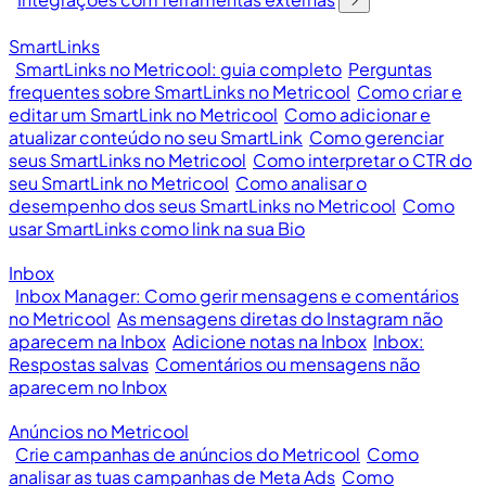
SmartLinks
SmartLinks no Metricool: guia completo
Perguntas
frequentes sobre SmartLinks no Metricool
Como criar e
editar um SmartLink no Metricool
Como adicionar e
atualizar conteúdo no seu SmartLink
Como gerenciar
seus SmartLinks no Metricool
Como interpretar o CTR do
seu SmartLink no Metricool
Como analisar o
desempenho dos seus SmartLinks no Metricool
Como
usar SmartLinks como link na sua Bio
Inbox
Inbox Manager: Como gerir mensagens e comentários
no Metricool
As mensagens diretas do Instagram não
aparecem na Inbox
Adicione notas na Inbox
Inbox:
Respostas salvas
Comentários ou mensagens não
aparecem no Inbox
Anúncios no Metricool
Crie campanhas de anúncios do Metricool
Como
analisar as tuas campanhas de Meta Ads
Como