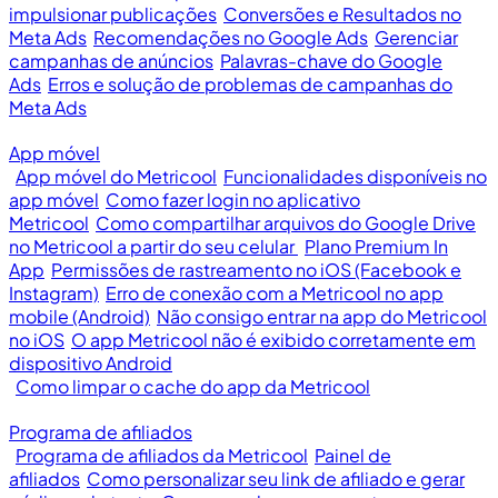
impulsionar publicações
Conversões e Resultados no
Meta Ads
Recomendações no Google Ads
Gerenciar
campanhas de anúncios
Palavras-chave do Google
Ads
Erros e solução de problemas de campanhas do
Meta Ads
App móvel
App móvel do Metricool
Funcionalidades disponíveis no
app móvel
Como fazer login no aplicativo
Metricool
Como compartilhar arquivos do Google Drive
no Metricool a partir do seu celular
Plano Premium In
App
Permissões de rastreamento no iOS (Facebook e
Instagram)
Erro de conexão com a Metricool no app
mobile (Android)
Não consigo entrar na app do Metricool
no iOS
O app Metricool não é exibido corretamente em
dispositivo Android
Como limpar o cache do app da Metricool
Programa de afiliados
Programa de afiliados da Metricool
Painel de
afiliados
Como personalizar seu link de afiliado e gerar