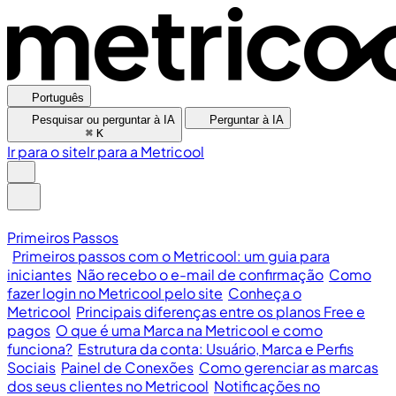
Português
Pesquisar ou perguntar à IA
Perguntar à IA
⌘
K
Ir para o site
Ir para a Metricool
Primeiros Passos
Primeiros passos com o Metricool: um guia para
iniciantes
Não recebo o e-mail de confirmação
Como
fazer login no Metricool pelo site
Conheça o
Metricool
Principais diferenças entre os planos Free e
pagos
O que é uma Marca na Metricool e como
funciona?
Estrutura da conta: Usuário, Marca e Perfis
Sociais
Painel de Conexões
Como gerenciar as marcas
dos seus clientes no Metricool
Notificações no