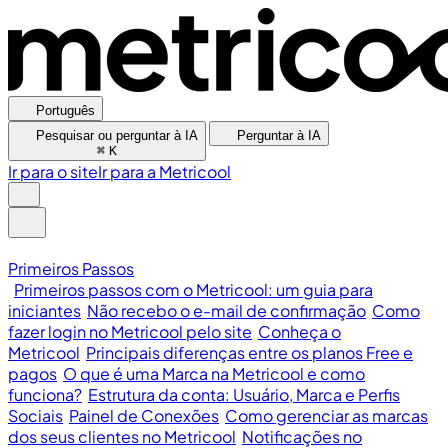
Português
Pesquisar ou perguntar à IA
Perguntar à IA
⌘
K
Ir para o site
Ir para a Metricool
Primeiros Passos
Primeiros passos com o Metricool: um guia para
iniciantes
Não recebo o e-mail de confirmação
Como
fazer login no Metricool pelo site
Conheça o
Metricool
Principais diferenças entre os planos Free e
pagos
O que é uma Marca na Metricool e como
funciona?
Estrutura da conta: Usuário, Marca e Perfis
Sociais
Painel de Conexões
Como gerenciar as marcas
dos seus clientes no Metricool
Notificações no