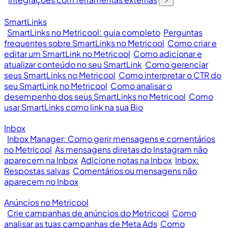
SmartLinks
SmartLinks no Metricool: guia completo
Perguntas
frequentes sobre SmartLinks no Metricool
Como criar e
editar um SmartLink no Metricool
Como adicionar e
atualizar conteúdo no seu SmartLink
Como gerenciar
seus SmartLinks no Metricool
Como interpretar o CTR do
seu SmartLink no Metricool
Como analisar o
desempenho dos seus SmartLinks no Metricool
Como
usar SmartLinks como link na sua Bio
Inbox
Inbox Manager: Como gerir mensagens e comentários
no Metricool
As mensagens diretas do Instagram não
aparecem na Inbox
Adicione notas na Inbox
Inbox:
Respostas salvas
Comentários ou mensagens não
aparecem no Inbox
Anúncios no Metricool
Crie campanhas de anúncios do Metricool
Como
analisar as tuas campanhas de Meta Ads
Como