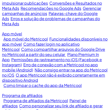
impulsionar publicações
Conversões e Resultados no
Meta Ads
Recomendações no Google Ads
Gerenciar
campanhas de anúncios
Palavras-chave do Google
Ads
Erros e solução de problemas de campanhas do
Meta Ads
App móvel
App móvel do Metricool
Funcionalidades disponíveis no
app móvel
Como fazer login no aplicativo
Metricool
Como compartilhar arquivos do Google Drive
no Metricool a partir do seu celular
Plano Premium In
App
Permissões de rastreamento no iOS (Facebook e
Instagram)
Erro de conexão com a Metricool no app
mobile (Android)
Não consigo entrar na app do Metricool
no iOS
O app Metricool não é exibido corretamente em
dispositivo Android
Como limpar o cache do app da Metricool
Programa de afiliados
Programa de afiliados da Metricool
Painel de
afiliados
Como personalizar seu link de afiliado e gerar