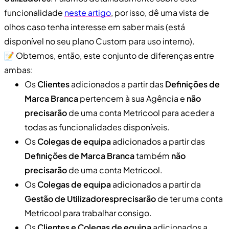
funcionalidade
neste artigo
, por isso, dê uma vista de
olhos caso tenha interesse em saber mais (está
disponível no seu plano Custom para uso interno).
📝 Obtemos, então, este conjunto de diferenças entre
ambas:
Os
Clientes
adicionados a partir das
Definições de
Marca Branca
pertencem à sua Agência e
não
precisarão
de uma conta Metricool para aceder a
todas as funcionalidades disponíveis.
Os
Colegas de equipa
adicionados a partir das
Definições de Marca Branca
também
não
precisarão
de uma conta Metricool.
Os
Colegas de equipa
adicionados a partir da
Gestão de Utilizadores
precisarão
de ter uma conta
Metricool para trabalhar consigo.
Os
Clientes e Colegas de equipa
adicionados a