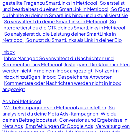
gestellte Fragen zu SmartLinks in Metricool
So erstellst
und bearbeitest du einen SmartLink in Metricool
So fügst
du Inhalte zu deinem SmartLink hinzu und aktualisierst sie
So verwaltest du deine SmartLinks in Metricool
So
interpretierst du die CTR deines SmartLinks in Metricool
So analysierst du die Leistung deiner SmartLinks in
Metricool
So nutzt du SmartLinks als Link in deiner Bio
Inbox
Inbox Manager: So verwaltest du Nachrichten und
Kommentare aus Metricool
Instagram-Direktnachrichten
werden nicht in meinem Inbox angezeigt
Notizen im
Inbox hinzufügen
Inbox: Gespeicherte Antworten
Kommentare oder Nachrichten werden nicht in Inbox
angezeigt
Ads bei Metricool
Werbekampagnen von Metricool aus erstellen
So
analysierst du deine Meta Ads-Kampagnen
Wie du
deinen Beitrag boostest
Conversions und Ergebnisse in
Meta Ads
Empfehlungen für Google Ads
Verwaltung von