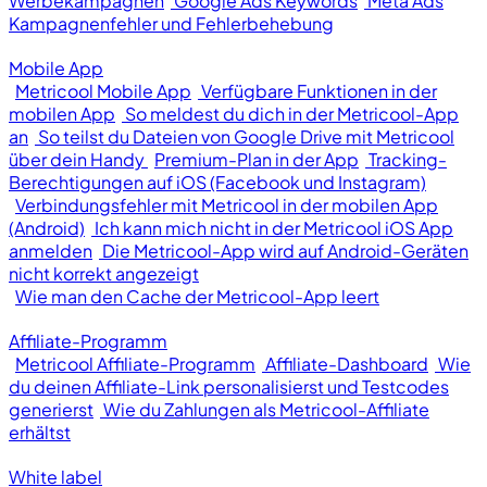
Werbekampagnen
Google Ads Keywords
Meta Ads
Kampagnenfehler und Fehlerbehebung
Mobile App
Metricool Mobile App
Verfügbare Funktionen in der
mobilen App
So meldest du dich in der Metricool-App
an
So teilst du Dateien von Google Drive mit Metricool
über dein Handy
Premium-Plan in der App
Tracking-
Berechtigungen auf iOS (Facebook und Instagram)
Verbindungsfehler mit Metricool in der mobilen App
(Android)
Ich kann mich nicht in der Metricool iOS App
anmelden
Die Metricool-App wird auf Android-Geräten
nicht korrekt angezeigt
Wie man den Cache der Metricool-App leert
Affiliate-Programm
Metricool Affiliate-Programm
Affiliate-Dashboard
Wie
du deinen Affiliate-Link personalisierst und Testcodes
generierst
Wie du Zahlungen als Metricool-Affiliate
erhältst
White label