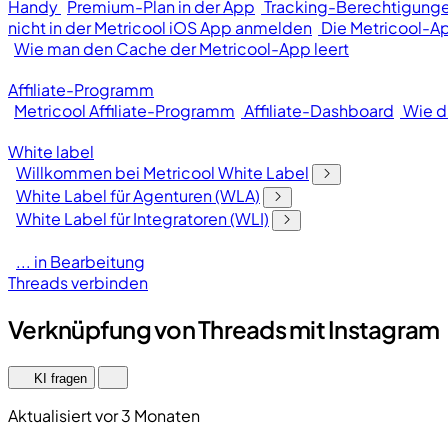
Handy
Premium-Plan in der App
Tracking-Berechtigunge
nicht in der Metricool iOS App anmelden
Die Metricool-Ap
Wie man den Cache der Metricool-App leert
Affiliate-Programm
Metricool Affiliate-Programm
Affiliate-Dashboard
Wie d
White label
Willkommen bei Metricool White Label
White Label für Agenturen (WLA)
White Label für Integratoren (WLI)
... in Bearbeitung
Threads verbinden
Verknüpfung von Threads mit Instagram
KI fragen
Aktualisiert vor 3 Monaten