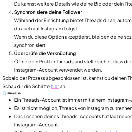
Du kannst weitere Details wie deine Bio oder dein Tit
Synchronisiere deine Follower
Während der Einrichtung bietet Threads dir an, autom
du auch auf Instagram folgst.
Wenn du diese Option akzeptierst, bleiben deine so
synchronisiert.
Überprüfe die Verknüpfung
Öffne dein Profil in Threads und stelle sicher, dass d
Instagram-Account verwendet werden.
Sobald der Prozess abgeschlossen ist, kannst du deinen T
Schau dir die Schritte
hier
an.
🗒️ Hinweise
Ein Threads-Account ist immer mit einem Instagram-
Es ist nicht möglich, Threads von Instagram zu trenn
Das Löschen deines Threads-Accounts hat laut neue
Instagram-Account.