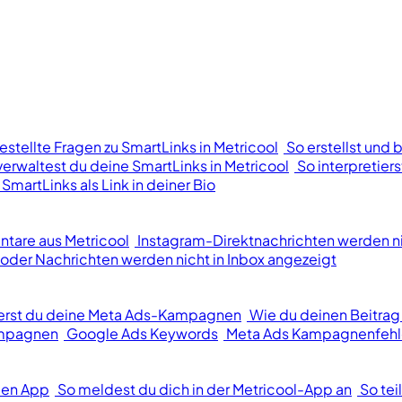
estellte Fragen zu SmartLinks in Metricool
So erstellst und 
verwaltest du deine SmartLinks in Metricool
So interpretier
 SmartLinks als Link in deiner Bio
tare aus Metricool
Instagram-Direktnachrichten werden n
der Nachrichten werden nicht in Inbox angezeigt
ierst du deine Meta Ads-Kampagnen
Wie du deinen Beitrag
ampagnen
Google Ads Keywords
Meta Ads Kampagnenfehl
len App
So meldest du dich in der Metricool-App an
So tei