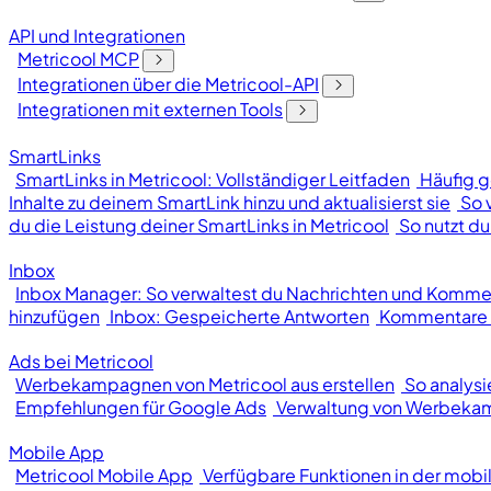
API und Integrationen
Metricool MCP
Integrationen über die Metricool-API
Integrationen mit externen Tools
SmartLinks
SmartLinks in Metricool: Vollständiger Leitfaden
Häufig g
Inhalte zu deinem SmartLink hinzu und aktualisierst sie
So 
du die Leistung deiner SmartLinks in Metricool
So nutzt du
Inbox
Inbox Manager: So verwaltest du Nachrichten und Kommen
hinzufügen
Inbox: Gespeicherte Antworten
Kommentare o
Ads bei Metricool
Werbekampagnen von Metricool aus erstellen
So analys
Empfehlungen für Google Ads
Verwaltung von Werbek
Mobile App
Metricool Mobile App
Verfügbare Funktionen in der mobi