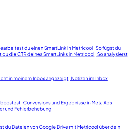
bearbeitest du einen SmartLink in Metricool
So fügst du
st du die CTR deines SmartLinks in Metricool
So analysierst
icht in meinem Inbox angezeigt
Notizen im Inbox
 boostest
Conversions und Ergebnisse in Meta Ads
er und Fehlerbehebung
lst du Dateien von Google Drive mit Metricool über dein