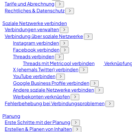
Tarife und Abrechnung
Rechtliches & Datenschutz
Soziale Netzwerke verbinden
Verbindungen verwalten
Verbindung über soziale Netzwerke
Instagram verbinden
Facebook verbinden
Threads verbinden
Threads mit Metricool verbinden
Verknüpfung
X (ehemals Twitter) verbinden
YouTube verbinden
Google Business Profile verbinden
Andere soziale Netzwerke verbinden
Werbekonten verknüpfen
Fehlerbehebung bei Verbindungsproblemen
Planung
Erste Schritte mit der Planung
Erstellen & Planen von Inhalten