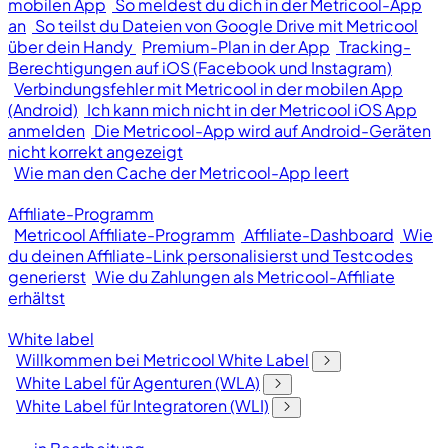
mobilen App
So meldest du dich in der Metricool-App
an
So teilst du Dateien von Google Drive mit Metricool
über dein Handy
Premium-Plan in der App
Tracking-
Berechtigungen auf iOS (Facebook und Instagram)
Verbindungsfehler mit Metricool in der mobilen App
(Android)
Ich kann mich nicht in der Metricool iOS App
anmelden
Die Metricool-App wird auf Android-Geräten
nicht korrekt angezeigt
Wie man den Cache der Metricool-App leert
Affiliate-Programm
Metricool Affiliate-Programm
Affiliate-Dashboard
Wie
du deinen Affiliate-Link personalisierst und Testcodes
generierst
Wie du Zahlungen als Metricool-Affiliate
erhältst
White label
Willkommen bei Metricool White Label
White Label für Agenturen (WLA)
White Label für Integratoren (WLI)