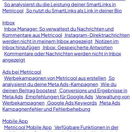
So analysierst du die Leistung deiner SmartLinks in
Metricool
So nutzt du SmartLinks als Link in deiner Bio
Inbox
Inbox Manager: So verwaltest du Nachrichten und
Kommentare aus Metricool
Instagram-Direktnachrichten
werden nicht in meinem Inbox angezeigt
Notizen im
Inbox hinzufügen
Inbox: Gespeicherte Antworten
Kommentare oder Nachrichten werden nicht in Inbox
angezeigt
Ads bei Metricool
Werbekampagnen von Metricool aus erstellen
So
analysierst du deine Meta Ads-Kampagnen
Wie du
deinen Beitrag boostest
Conversions und Ergebnisse in
Meta Ads
Empfehlungen für Google Ads
Verwaltung von
Werbekampagnen
Google Ads Keywords
Meta Ads
Kampagnenfehler und Fehlerbehebung
Mobile App
Metricool Mobile App
Verfügbare Funktionen in der