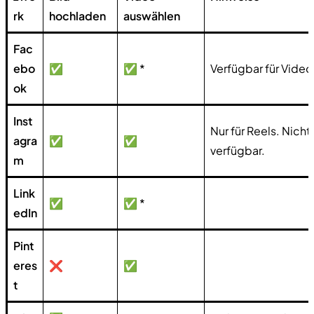
rk
hochladen
auswählen
Fac
ebo
✅
✅ *
Verfügbar für Video
ok
Inst
Nur für Reels. Nicht 
agra
✅
✅
verfügbar.
m
Link
✅
✅ *
edIn
Pint
eres
❌​
✅
t