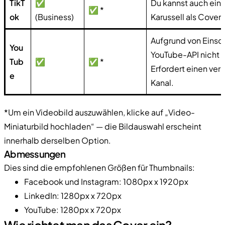
TikT
✅
Du kannst auch ein 
✅ *
ok
(Business)
Karussell als Cover
Aufgrund von Einsc
You
YouTube-API nicht f
Tub
✅
✅ *
Erfordert einen veri
e
Kanal.
*Um ein Videobild auszuwählen, klicke auf „Video-
Miniaturbild hochladen“ — die Bildauswahl erscheint
innerhalb derselben Option.
Abmessungen
Dies sind die empfohlenen Größen für Thumbnails:
Facebook und Instagram: 1080px x 1920px
LinkedIn: 1280px x 720px
YouTube: 1280px x 720px
Wie richtet man das Cover ein?