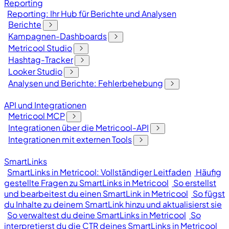
Reporting
Reporting: Ihr Hub für Berichte und Analysen
Berichte
Kampagnen-Dashboards
Metricool Studio
Hashtag-Tracker
Looker Studio
Analysen und Berichte: Fehlerbehebung
API und Integrationen
Metricool MCP
Integrationen über die Metricool-API
Integrationen mit externen Tools
SmartLinks
SmartLinks in Metricool: Vollständiger Leitfaden
Häufig
gestellte Fragen zu SmartLinks in Metricool
So erstellst
und bearbeitest du einen SmartLink in Metricool
So fügst
du Inhalte zu deinem SmartLink hinzu und aktualisierst sie
So verwaltest du deine SmartLinks in Metricool
So
interpretierst du die CTR deines SmartLinks in Metricool