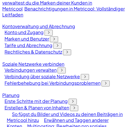
verwaltest du die Marken deiner Kunden in
Metricool
Benachrichtigungen in Metricool: Vollständiger
Leitfaden
Kontoverwaltung und Abrechnung
Konto und Zugang
Marken und Benutzer
Tarife und Abrechnung
Rechtliches & Datenschutz
Soziale Netzwerke verbinden
Verbindungen verwalten
Verbindung über soziale Netzwerke
Fehlerbehebung bei Verbindungsproblemen
Planung
Erste Schritte mit der Planung
Erstellen & Planen von Inhalten
So fügst du Bilder und Videos zu deinen Beiträgen in
Metricool hinzu
Erwähnen und Taggen anderer
Konten
Multiposting: Bearbeiten pro soziales