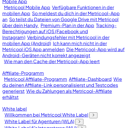
Mobile App
Metricool Mobile App
Verfügbare Funktionen in der
mobilen App
So meldest du dich in der Metricool-App
an
So teilst du Dateien von Google Drive mit Metricool
über dein Handy
Premium-Plan in der App
Tracking-
Berechtigungen auf iOS (Facebook und
Instagram)
Verbindungsfehler mit Metricool in der
mobilen App (Android)
Ich kann mich nicht in der
Metricool iOS App anmelden
Die Metricool-App wird auf
Android-Geräten nicht korrekt angezeigt
Wie man den Cache der Metricool-App leert
Affiliate-Programm
Metricool Affiliate-Programm
Affiliate-Dashboard
Wie
du deinen Affiliate-Link personalisierst und Testcodes
generierst
Wie du Zahlungen als Metricool-Affiliate
erhältst
White label
Willkommen bei Metricool White Label
White Label für Agenturen (WLA)
White Label für Integratoren (WLI)