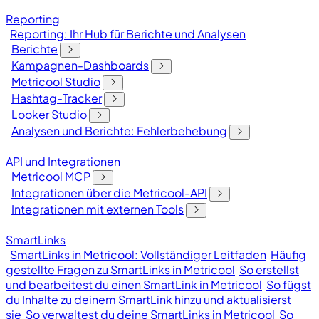
Reporting
Reporting: Ihr Hub für Berichte und Analysen
Berichte
Kampagnen-Dashboards
Metricool Studio
Hashtag-Tracker
Looker Studio
Analysen und Berichte: Fehlerbehebung
API und Integrationen
Metricool MCP
Integrationen über die Metricool-API
Integrationen mit externen Tools
SmartLinks
SmartLinks in Metricool: Vollständiger Leitfaden
Häufig
gestellte Fragen zu SmartLinks in Metricool
So erstellst
und bearbeitest du einen SmartLink in Metricool
So fügst
du Inhalte zu deinem SmartLink hinzu und aktualisierst
sie
So verwaltest du deine SmartLinks in Metricool
So