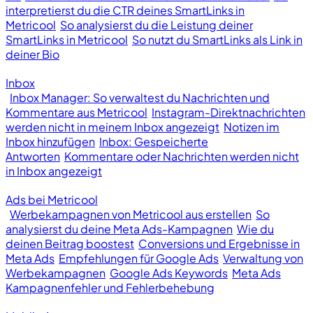
interpretierst du die CTR deines SmartLinks in
Metricool
So analysierst du die Leistung deiner
SmartLinks in Metricool
So nutzt du SmartLinks als Link in
deiner Bio
Inbox
Inbox Manager: So verwaltest du Nachrichten und
Kommentare aus Metricool
Instagram-Direktnachrichten
werden nicht in meinem Inbox angezeigt
Notizen im
Inbox hinzufügen
Inbox: Gespeicherte
Antworten
Kommentare oder Nachrichten werden nicht
in Inbox angezeigt
Ads bei Metricool
Werbekampagnen von Metricool aus erstellen
So
analysierst du deine Meta Ads-Kampagnen
Wie du
deinen Beitrag boostest
Conversions und Ergebnisse in
Meta Ads
Empfehlungen für Google Ads
Verwaltung von
Werbekampagnen
Google Ads Keywords
Meta Ads
Kampagnenfehler und Fehlerbehebung