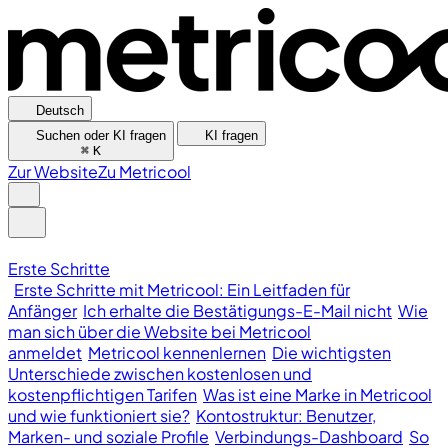
Deutsch
Suchen oder KI fragen
KI fragen
⌘
K
Zur Website
Zu Metricool
Erste Schritte
Erste Schritte mit Metricool: Ein Leitfaden für
Anfänger
Ich erhalte die Bestätigungs-E-Mail nicht
Wie
man sich über die Website bei Metricool
anmeldet
Metricool kennenlernen
Die wichtigsten
Unterschiede zwischen kostenlosen und
kostenpflichtigen Tarifen
Was ist eine Marke in Metricool
und wie funktioniert sie?
Kontostruktur: Benutzer,
Marken- und soziale Profile
Verbindungs-Dashboard
So