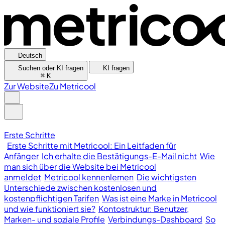
Deutsch
Suchen oder KI fragen
KI fragen
⌘
K
Zur Website
Zu Metricool
Erste Schritte
Erste Schritte mit Metricool: Ein Leitfaden für
Anfänger
Ich erhalte die Bestätigungs-E-Mail nicht
Wie
man sich über die Website bei Metricool
anmeldet
Metricool kennenlernen
Die wichtigsten
Unterschiede zwischen kostenlosen und
kostenpflichtigen Tarifen
Was ist eine Marke in Metricool
und wie funktioniert sie?
Kontostruktur: Benutzer,
Marken- und soziale Profile
Verbindungs-Dashboard
So