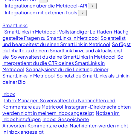
Integrationen über die Metricool-API
Integrationen mit externen Tools
SmartLinks
SmartLinks in Metricool: Vollständiger Leitfaden
Häufig
gestellte Fragen zu SmartLinks in Metricool
So erstellst
und bearbeitest du einen SmartLink in Metricool
So fügst
du Inhalte zu deinem SmartLink hinzu und aktualisierst
sie
So verwaltest du deine SmartLinks in Metricool
So
interpretierst du die CTR deines SmartLinks in
Metricool
So analysierst du die Leistung deiner
SmartLinks in Metricool
So nutzt du SmartLinks als Link in
deiner Bio
Inbox
Inbox Manager: So verwaltest du Nachrichten und
Kommentare aus Metricool
Instagram-Direktnachrichten
werden nicht in meinem Inbox angezeigt
Notizen im
Inbox hinzufügen
Inbox: Gespeicherte
Antworten
Kommentare oder Nachrichten werden nicht
in Inbox angezeigt