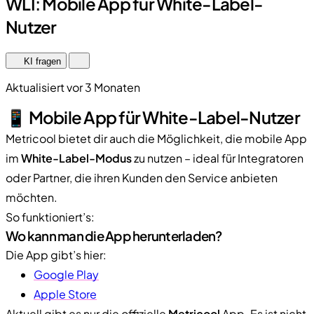
WLI: Mobile App für White-Label-
Nutzer
KI fragen
Aktualisiert vor 3 Monaten
📱 Mobile App für White-Label-Nutzer
Metricool bietet dir auch die Möglichkeit, die mobile App
im
White-Label-Modus
zu nutzen – ideal für Integratoren
oder Partner, die ihren Kunden den Service anbieten
möchten.
So funktioniert’s:
Wo kann man die App herunterladen?
Die App gibt’s hier:
Google Play
Apple Store
Aktuell gibt es nur die offizielle
Metricool
App. Es ist nicht