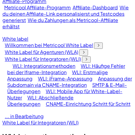
Affiliate-Programm
Metricool Affiliate-Programm
Affiliate-Dashboard
Wie
du deinen Affiliate-Link personalisierst und Testcodes
generierst
Wie du Zahlungen als Metricool-Affiliate
erhältst
White label
Willkommen bei Metricool White Label
White Label für Agenturen (WLA)
White Label für Integratoren (WLI)
WLI: Integrationsmethoden
WLI: Häufige Fehler
bei der Iframe-Integration
WLI: Erstmalige
Anpassung
WLI: iFrame-Anpassung
Anpassung der
Subdomain via CNAME-Integration
SMTP & E-Mail-
Überlegungen
WLI: Mobile App für White-Label-
Nutzer
WLI: Abschließende
Überlegungen
CNAME-Einrichtung Schritt für Schritt
... in Bearbeitung
White Label für Integratoren (WLI)