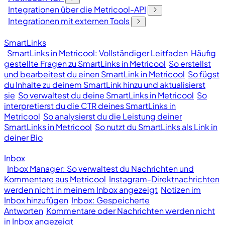
Integrationen über die Metricool-API
Integrationen mit externen Tools
SmartLinks
SmartLinks in Metricool: Vollständiger Leitfaden
Häufig
gestellte Fragen zu SmartLinks in Metricool
So erstellst
und bearbeitest du einen SmartLink in Metricool
So fügst
du Inhalte zu deinem SmartLink hinzu und aktualisierst
sie
So verwaltest du deine SmartLinks in Metricool
So
interpretierst du die CTR deines SmartLinks in
Metricool
So analysierst du die Leistung deiner
SmartLinks in Metricool
So nutzt du SmartLinks als Link in
deiner Bio
Inbox
Inbox Manager: So verwaltest du Nachrichten und
Kommentare aus Metricool
Instagram-Direktnachrichten
werden nicht in meinem Inbox angezeigt
Notizen im
Inbox hinzufügen
Inbox: Gespeicherte
Antworten
Kommentare oder Nachrichten werden nicht
in Inbox angezeigt