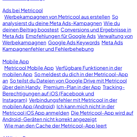
Ads bei Metricool
Werbekampagnen von Metricool aus erstellen
So
analysierst du deine Meta Ads-Kampagnen
Wie du
deinen Beitrag boostest
Conversions und Ergebnisse in
Meta Ads
Empfehlungen für Google Ads
Verwaltung von
Werbekampagnen
Google Ads Keywords
Meta Ads
Kampagnenfehler und Fehlerbehebung
Mobile App
Metricool Mobile App
Verfügbare Funktionen in der
mobilen App
So meldest du dich in der Metricool-App
an
So teilst du Dateien von Google Drive mit Metricool
über dein Handy
Premium-Plan in der App
Tracking-
Berechtigungen auf iOS (Facebook und
Instagram)
Verbindungsfehler mit Metricool in der
mobilen App (Android)
Ich kann mich nicht in der
Metricool iOS App anmelden
Die Metricool-App wird auf
Android-Geräten nicht korrekt angezeigt
Wie man den Cache der Metricool-App leert