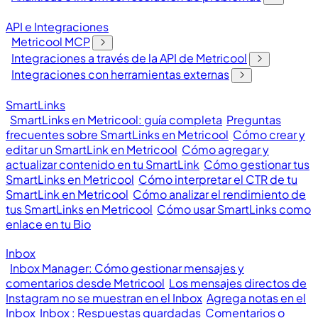
API e Integraciones
Metricool MCP
Integraciones a través de la API de Metricool
Integraciones con herramientas externas
SmartLinks
SmartLinks en Metricool: guía completa
Preguntas
frecuentes sobre SmartLinks en Metricool
Cómo crear y
editar un SmartLink en Metricool
Cómo agregar y
actualizar contenido en tu SmartLink
Cómo gestionar tus
SmartLinks en Metricool
Cómo interpretar el CTR de tu
SmartLink en Metricool
Cómo analizar el rendimiento de
tus SmartLinks en Metricool
Cómo usar SmartLinks como
enlace en tu Bio
Inbox
Inbox Manager: Cómo gestionar mensajes y
comentarios desde Metricool
Los mensajes directos de
Instagram no se muestran en el Inbox
Agrega notas en el
Inbox
Inbox : Respuestas guardadas
Comentarios o