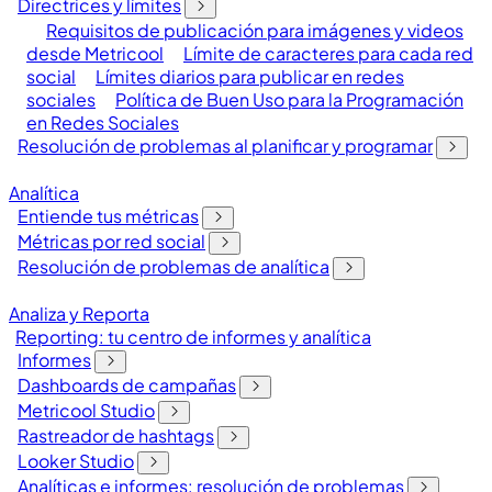
Directrices y límites
Requisitos de publicación para imágenes y videos
desde Metricool
Límite de caracteres para cada red
social
Límites diarios para publicar en redes
sociales
Política de Buen Uso para la Programación
en Redes Sociales
Resolución de problemas al planificar y programar
Analítica
Entiende tus métricas
Métricas por red social
Resolución de problemas de analítica
Analiza y Reporta
Reporting: tu centro de informes y analítica
Informes
Dashboards de campañas
Metricool Studio
Rastreador de hashtags
Looker Studio
Analíticas e informes: resolución de problemas