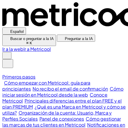
Español
Buscar o preguntar a la IA
Preguntar a la IA
⌘
K
Ir a la web
Ir a Metricool
Primeros pasos
Cómo empezar con Metricool: guía para
principiantes
No recibo el email de confirmación
Cómo
iniciar sesión en Metricool desde la web
Conoce
Metricool
Principales diferencias entre el plan FREE y el
plan PREMIUM
¿Qué es una Marca en Metricool y cómo se
utiliza?
Organización de la cuenta: Usuario, Marca y
Perfiles Sociales
Panel de conexiones
Cómo gestionar
las marcas de tus clientes en Metricool
Notificaciones en