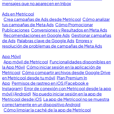
mensajes que no aparecen en Inbox
Ads en Metricool
Crea campañas de Ads desde Metricool
Cómo analizar
tus campañas de Meta Ads
Cómo Promocionar
Publicaciones
Conversiones y Resultados en Meta Ads
Recomendaciones en Google Ads
Gestionar campañas
de Ads
Palabras clave de Google Ads
Errores y
resolución de problemas de campañas de Meta Ads
App Móvil
App móvil de Metricool
Funcionalidades disponibles en
la App Móvil
Cómo iniciar sesión en la aplicación de
Metricool
Cómo compartir archivos desde Google Drive
en Metricool desde tu móvil
Plan Premium In
App
Permisos de rastreo en iOS (Facebook e
Instagram)
Error de conexión con Metricool desde la app
móvil (Android)
No puedo iniciar sesión en la app de
Metricool desde iOS
La app de Metricool no se muestra
correctamente en un dispositivo Android
Cómo limpiar la caché de la app de Metricool