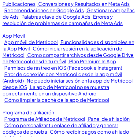
Publicaciones
Conversiones y Resultados en Meta Ads
Recomendaciones en Google Ads
Gestionar campañas
de Ads
Palabras clave de Google Ads
Errores y
resolución de problemas de campañas de Meta Ads
App Móvil
App móvil de Metricool
Funcionalidades disponibles en
la App Móvil
Cómo iniciar sesión en la aplicación de
Metricool
Cómo compartir archivos desde Google Drive
en Metricool desde tu móvil
Plan Premium In App
Permisos de rastreo en iOS (Facebook e Instagram)
Error de conexión con Metricool desde la app móvil
(Android)
No puedo iniciar sesión en la app de Metricool
desde iOS
La app de Metricool no se muestra
correctamente en un dispositivo Android
Cómo limpiar la caché de la app de Metricool
Programa de afiliación
Programa de Afiliados de Metricool
Panel de afiliación
Cómo personalizar tu enlace de afiliado y generar
códigos de prueba
Cómo recibir pagos como afiliado