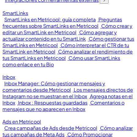
SmartLinks
SmartLinks en Metricool: guía completa
Preguntas
frecuentes sobre SmartLinks en Metricool
Cómo crear y
editar un SmartLink en Metricool
Cómo agregar y
actualizar contenido en tu SmartLink
Cómo gestionar tus
SmartLinks en Metricool
Cómo interpretar el CTR de tu
SmartLink en Metricool
Cómo analizar el rendimiento de
tus SmartLinks en Metricool
Cómo usar SmartLinks
como enlace en tu Bio
Inbox
Inbox Manager: Cómo gestionar mensajes y
comentarios desde Metricool
Los mensajes directos de
Instagram no se muestran en el Inbox
Agrega notas en el
Inbox
Inbox : Respuestas guardadas
Comentarios o
mensajes que no aparecen en Inbox
Ads en Metricool
Crea campañas de Ads desde Metricool
Cómo analizar
tus campañas de Meta Ads
Cómo Promocionar