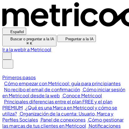
Español
Buscar o preguntar a la IA
Preguntar a la IA
⌘
K
Ir a la web
Ir a Metricool
Primeros pasos
Cómo empezar con Metricool: guía para principiantes
No recibo el email de confirmación
Cómo iniciar sesión
en Metricool desde la web
Conoce Metricool
Principales diferencias entre el plan FREE y el plan
PREMIUM
¿Qué es una Marca en Metricool y cómo se
utiliza?
Organización de la cuenta: Usuario, Marca y
Perfiles Sociales
Panel de conexiones
Cómo gestionar
las marcas de tus clientes en Metricool
Notificaciones