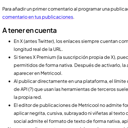
Para añadir un primer comentario al programar una publica
comentario en tus publicaciones
.
A tener en cuenta
En X (antes Twitter), los enlaces siempre cuentan c
longitud real de la URL.
Si tienes X Premium (la suscripción propia de X), pue
permitidos de forma nativa. Después de activarlo, la 
aparecer en Metricool.
Al publicar directamente en una plataforma, el límite
de API (?) que usan las herramientas de terceros suele
la propia red.
El editor de publicaciones de Metricool no admite f
aplicar negrita, cursiva, subrayado ni viñetas al texto 
social admite el formato de texto de forma nativa, ap