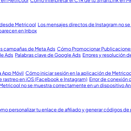
 en Metricool
Cómo interpretar el CTR de tu SmartLink en M
 desde Metricool
Los mensajes directos de Instagram no se 
parecen en Inbox
us campañas de Meta Ads
Cómo Promocionar Publicacione
de Ads
Palabras clave de Google Ads
Errores y resolución
a App Móvil
Cómo iniciar sesión en la aplicación de Metricoo
 rastreo en iOS (Facebook e Instagram)
Error de conexión 
Metricool no se muestra correctamente en un dispositivo A
mo personalizar tu enlace de afiliado y generar códigos de