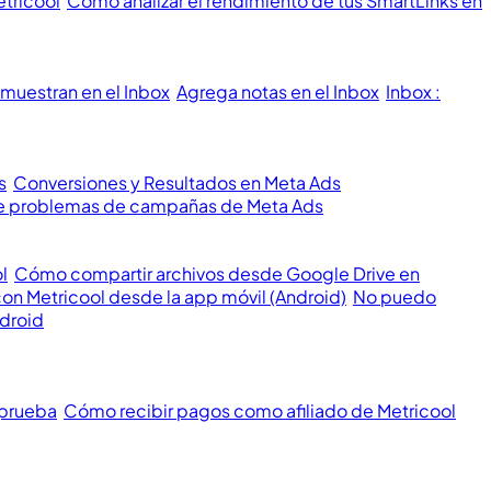
etricool
Cómo analizar el rendimiento de tus SmartLinks en
muestran en el Inbox
Agrega notas en el Inbox
Inbox :
s
Conversiones y Resultados en Meta Ads
 de problemas de campañas de Meta Ads
l
Cómo compartir archivos desde Google Drive en
con Metricool desde la app móvil (Android)
No puedo
ndroid
 prueba
Cómo recibir pagos como afiliado de Metricool