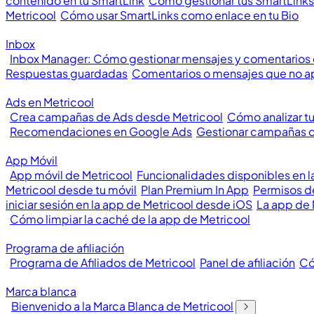
contenido en tu SmartLink
Cómo gestionar tus SmartLinks
Metricool
Cómo usar SmartLinks como enlace en tu Bio
Inbox
Inbox Manager: Cómo gestionar mensajes y comentarios
Respuestas guardadas
Comentarios o mensajes que no a
Ads en Metricool
Crea campañas de Ads desde Metricool
Cómo analizar t
Recomendaciones en Google Ads
Gestionar campañas 
App Móvil
App móvil de Metricool
Funcionalidades disponibles en l
Metricool desde tu móvil
Plan Premium In App
Permisos de
iniciar sesión en la app de Metricool desde iOS
La app de 
Cómo limpiar la caché de la app de Metricool
Programa de afiliación
Programa de Afiliados de Metricool
Panel de afiliación
Có
Marca blanca
Bienvenido a la Marca Blanca de Metricool