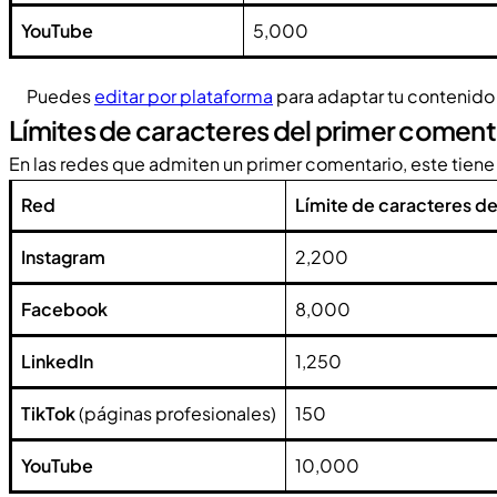
YouTube
5,000
Puedes
editar por plataforma
para adaptar tu contenido 
Límites de caracteres del primer coment
En las redes que admiten un primer comentario, este tiene 
Red
Límite de caracteres d
Instagram
2,200
Facebook
8,000
LinkedIn
1,250
TikTok
(páginas profesionales)
150
YouTube
10,000